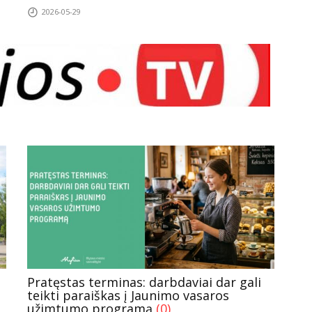
2026-05-29
Pratęstas terminas: darbdaviai dar gali
teikti paraiškas į Jaunimo vasaros
užimtumo programą
(0)