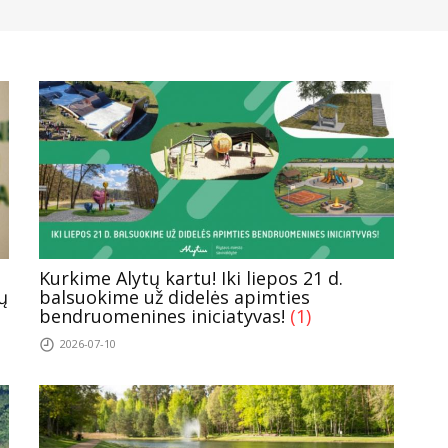
Kurkime Alytų kartu! Iki liepos 21 d.
ų
balsuokime už didelės apimties
bendruomenines iniciatyvas!
(1)
2026-07-10