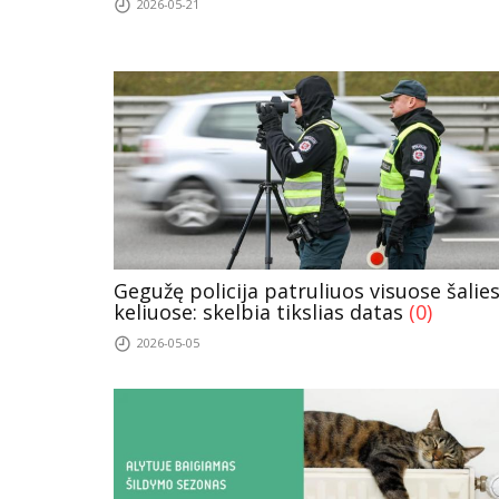
2026-05-21
Gegužę policija patruliuos visuose šalie
keliuose: skelbia tikslias datas
(0)
2026-05-05