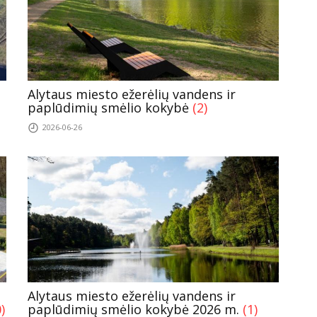
Alytaus miesto ežerėlių vandens ir
paplūdimių smėlio kokybė
(2)
2026-06-26
Alytaus miesto ežerėlių vandens ir
)
paplūdimių smėlio kokybė 2026 m.
(1)