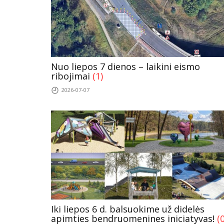
Nuo liepos 7 dienos – laikini eismo
ribojimai
(1)
2026-07-07
Iki liepos 6 d. balsuokime už didelės
apimties bendruomenines iniciatyvas!
(0