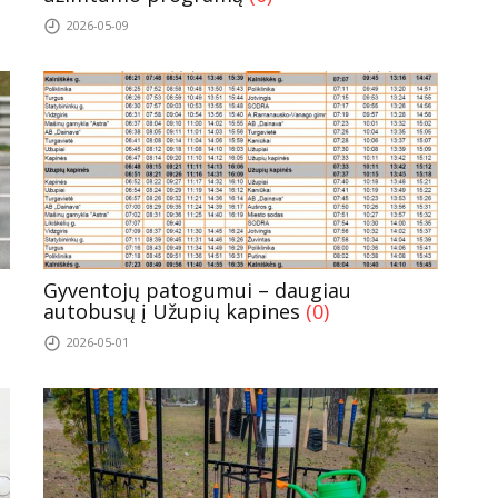
2026-05-09
s
Gyventojų patogumui – daugiau
autobusų į Užupių kapines
(0)
2026-05-01