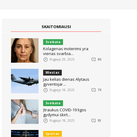
SKAITOMIAUSI
Sveikata
Kolagenas moterims yra
vienas svarbia...
Rugsėjo 29, 2025
86
Miestas
Jau kelias dienas Alytaus
gyventojai ...
Rugsėjo 18, 2025
79
Sveikata
Įtraukus COVID-19 ligos
gydymui skirt...
Rugsėjo 18, 2025
93
Sportas