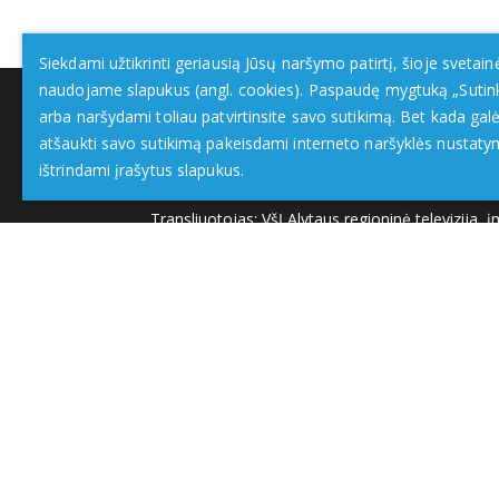
Siekdami užtikrinti geriausią Jūsų naršymo patirtį, šioje svetain
naudojame slapukus (angl. cookies). Paspaudę mygtuką „Sutin
arba naršydami toliau patvirtinsite savo sutikimą. Bet kada galė
atšaukti savo sutikimą pakeisdami interneto naršyklės nustaty
ištrindami įrašytus slapukus.
Transliuotojas: VšĮ Alytaus regioninė televizija
asociacija: www.etikoskomisija.lt. Informacija apie g
komisijai (www.etikos
DzukijosTV.lt
| © 2026 Visos teisės saugomos |
Priva