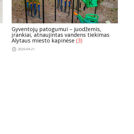
Gyventojų patogumui – juodžemis,
įrankiai, atnaujintas vandens tiekimas
Alytaus miesto kapinėse
(3)
2026-04-21