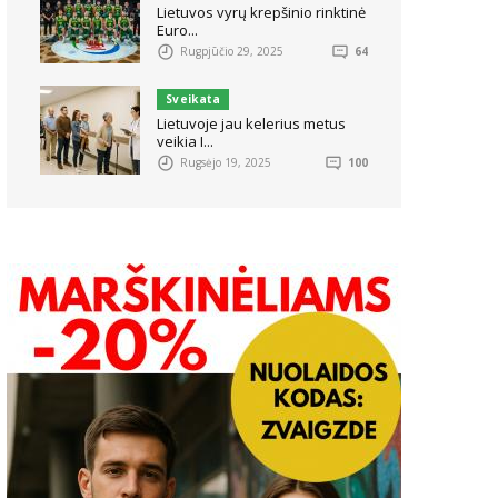
Lietuvos vyrų krepšinio rinktinė
Euro...
Rugpjūčio 29, 2025
64
Sveikata
Lietuvoje jau kelerius metus
veikia I...
Rugsėjo 19, 2025
100