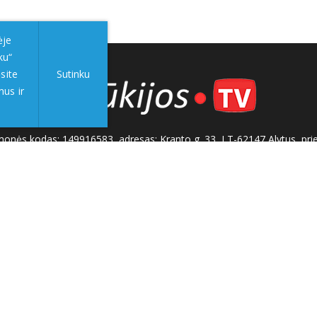
ėje
ku“
site
Sutinku
mus ir
, įmonės kodas: 149916583, adresas: Kranto g. 33, LT-62147 Alytus, pri
alimus pažeidimus gali būti teikiama Lietuvos radijo ir televizijos kom
komisija.lt)
Tel/faks: 0 687 05056
Reklama:
0 687 05056
tumo politika