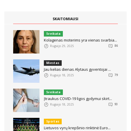
SKAITOMIAUSI
Sveikata
Kolagenas moterims yra vienas svarbia...
Rugsėjo 29, 2025
86
Miestas
Jau kelias dienas Alytaus gyventojai ...
Rugsėjo 18, 2025
79
Sveikata
Įtraukus COVID-19 ligos gydymui skirt...
Rugsėjo 18, 2025
93
Sportas
Lietuvos vyrų krepšinio rinktinė Euro...