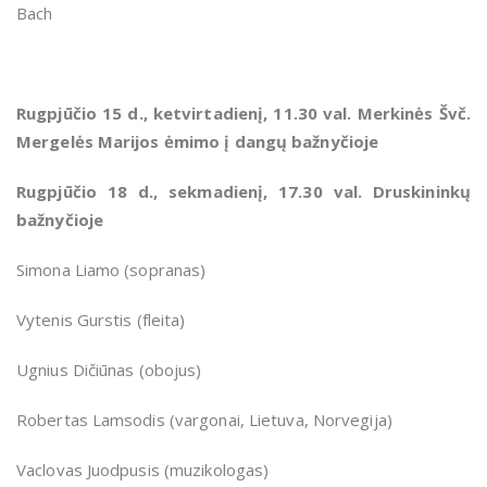
Bach
Rugpjūčio 15 d., ketvirtadienį, 11.30 val. Merkinės Švč.
Mergelės Marijos ėmimo į dangų bažnyčioje
Rugpjūčio 18 d., sekmadienį, 17.30 val. Druskininkų
bažnyčioje
Simona Liamo (sopranas)
Vytenis Gurstis (fleita)
Ugnius Dičiūnas (obojus)
Robertas Lamsodis (vargonai, Lietuva, Norvegija)
Vaclovas Juodpusis (muzikologas)