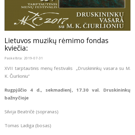
Lietuvos muzikų rėmimo fondas
kviečia:
Paskelbta: 2019-07-31
XVII tarptautinis menų festivalis „Druskininkų vasara su M.
K. Čiurlioniu“
Rugpjūčio 4 d., sekmadienį, 17.30 val. Druskininkų
bažnyčioje
Silvija Beatričė (sopranas)
Tomas Ladiga (bosas)