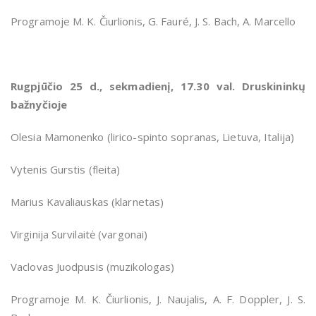
Programoje M. K. Čiurlionis, G. Fauré, J. S. Bach, A. Marcello
Rugpjūčio 25 d., sekmadienį, 17.30 val. Druskininkų
bažnyčioje
Olesia Mamonenko (lirico-spinto sopranas, Lietuva, Italija)
Vytenis Gurstis (fleita)
Marius Kavaliauskas (klarnetas)
Virginija Survilaitė (vargonai)
Vaclovas Juodpusis (muzikologas)
Programoje M. K. Čiurlionis, J. Naujalis, A. F. Doppler, J. S.