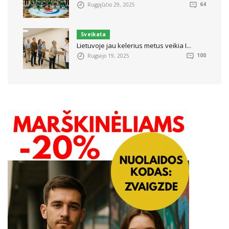
Rugpjūčio 29, 2025
64
Sveikata
Lietuvoje jau kelerius metus veikia I...
Rugsėjo 19, 2025
100