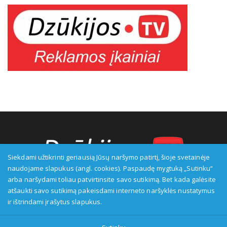
Siekdami užtikrinti geriausią Jūsų naršymo patirtį, šioje svetainėje
naudojame slapukus (angl. cookies). Paspaudę mygtuką „Sutinku“
arba naršydami toliau patvirtinsite savo sutikimą. Bet kada galėsite
Transliuotojas: VšĮ Alytaus regioninė televizija, įmonės kodas:
atšaukti savo sutikimą pakeisdami interneto naršyklės nustatymus
149916583, adresas: Kranto g. 33, LT-62147 Alytus, priežiūros
ir ištrindami įrašytus slapukus.
institucija - Visuomenės informavimo etikos asociacija:
www.etikoskomisija.lt. Informacija apie galimus pažeidimus gali