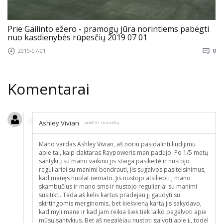
Prie Gailinto ežero - pramogų jūra norintiems pabėgti
nuo kasdienybės rūpesčių 2019 07 01
2019-07-01
0
Komentarai
Ashley Vivian
prieš 51 minučių
Mano vardas Ashley Vivian, aš noriu pasidalinti liudijimu
apie tai, kaip daktaras Raypoweris man padėjo. Po 1/5 metų
santykių su mano vaikinu jis staiga pasikeitė ir nustojo
reguliariai su manimi bendrauti, jis sugalvos pasiteisinimus,
kad manęs nuolat nemato. Jis nustojo atsiliepti į mano
skambučius ir mano sms ir nustojo reguliariai su manimi
susitikti. Tada aš kelis kartus pradėjau jį gaudyti su
skirtingomis merginomis, bet kiekvieną kartą jis sakydavo,
kad myli mane ir kad jam reikia šiek tiek laiko pagalvoti apie
mūsų santykius. Bet aš negalėjau nustoti galvoti apie jį, todėl