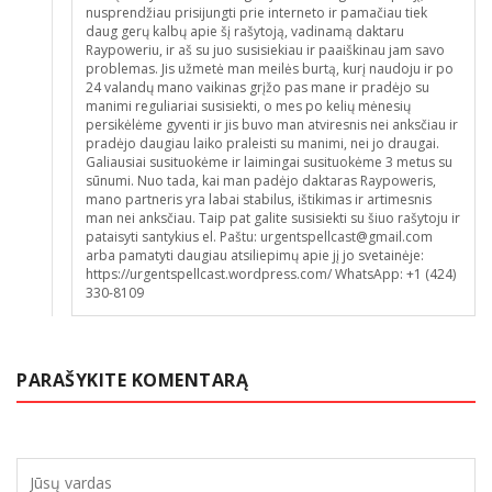
nusprendžiau prisijungti prie interneto ir pamačiau tiek
daug gerų kalbų apie šį rašytoją, vadinamą daktaru
Raypoweriu, ir aš su juo susisiekiau ir paaiškinau jam savo
problemas. Jis užmetė man meilės burtą, kurį naudoju ir po
24 valandų mano vaikinas grįžo pas mane ir pradėjo su
manimi reguliariai susisiekti, o mes po kelių mėnesių
persikėlėme gyventi ir jis buvo man atviresnis nei anksčiau ir
pradėjo daugiau laiko praleisti su manimi, nei jo draugai.
Galiausiai susituokėme ir laimingai susituokėme 3 metus su
sūnumi. Nuo tada, kai man padėjo daktaras Raypoweris,
mano partneris yra labai stabilus, ištikimas ir artimesnis
man nei anksčiau. Taip pat galite susisiekti su šiuo rašytoju ir
pataisyti santykius el. Paštu: urgentspellcast@gmail.com
arba pamatyti daugiau atsiliepimų apie jį jo svetainėje:
https://urgentspellcast.wordpress.com/ WhatsApp: +1 (424)
330-8109
PARAŠYKITE KOMENTARĄ