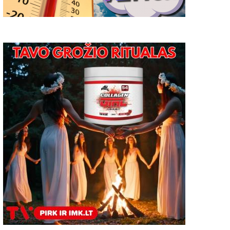
otanikė įspėjo apie
Druskininkuose duris at
ambarinių augalų pavojų:
šeimos pramogų parkas
resia vėžys, nevaisingumas ir
2018-10-29
net aklumas
2019-01-02
0