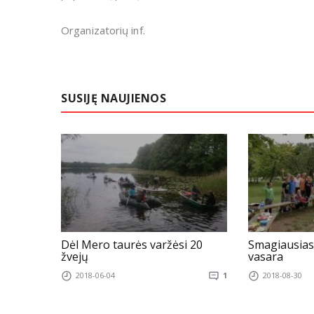
Organizatorių inf.
SUSIJĘ NAUJIENOS
Dėl Mero taurės varžėsi 20
Smagiausias 
žvejų
vasara
2018-06-04
1
2018-08-30