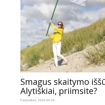
Smagus skaitymo iššūk
Alytiškiai, priimsite?
Paskelbta: 2020-05-30