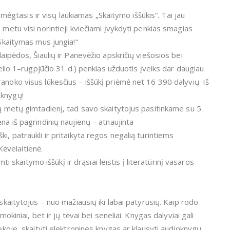
tasis ir visų laukiamas „Skaitymo iššūkis“. Tai jau
 metu visi norintieji kviečiami įvykdyti penkias smagias
„Skaitymas mus jungia!“
laipėdos, Šiaulių ir Panevėžio apskričių viešosios bei
želio 1–rugpjūčio 31 d.) penkias užduotis įveiks dar daugiau
anoko visus lūkesčius – iššūkį priėmė net 16 390 dalyvių. Iš
 knygų!
ių metų gimtadienį, tad savo skaitytojus pasitinkame su 5
na iš pagrindinių naujienų – atnaujinta
i, patraukli ir pritaikyta regos negalią turintiems
ėvelaitienė.
mti skaitymo iššūkį ir drąsiai leistis į literatūrinį vasaros
skaitytojus – nuo mažiausių iki labai patyrusių. Kaip rodo
okiniai, bet ir jų tėvai bei seneliai. Knygas dalyviai gali
tekoje, skaityti elektronines knygas ar klausyti audioknygų.