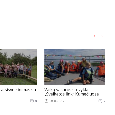
atsisveikinimas su
Vaikų vasaros stovykla
B
„Sveikatos link“ Kumečiuose
k
g
0
2018-06-19
2