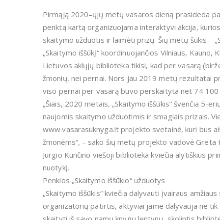
Pirmąją 2020–ųjų metų vasaros dieną prasideda pamėg
penktą kartą organizuojama interaktyvi akcija, kurios
skaitymo užduotis ir laimėti prizų. Šių metų šūkis – 
„Skaitymo iššūkį“ koordinuojančios Vilniaus, Kauno, K
Lietuvos aklųjų biblioteka tikisi, kad per vasarą (bir
žmonių, nei pernai. Nors jau 2019 metų rezultatai pr
viso pernai per vasarą buvo perskaityta net 74 100
„Šiais, 2020 metais, „Skaitymo iššūkis“ švenčia 5-er
naujomis skaitymo užduotimis ir smagiais prizais. Vie
www.vasarasuknyga.lt projekto svetainė, kuri bus aišk
žmonėms“, – sako šių metų projekto vadovė Greta K
Jurgio Kunčino viešoji biblioteka kviečia alytiškius prii
nuotykį.
Penkios „Skaitymo iššūkio“ užduotys
„Skaitymo iššūkis“ kviečia dalyvauti įvairaus amžiaus 
organizatorių patirtis, aktyviai jame dalyvauja ne tik m
skaityti iš savo namų knygų lentynų, skolintis biblio