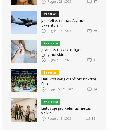
Rugsėjo 29, 2025
87
Miestas
Jau kelias dienas Alytaus
gyventojai ...
Rugsėjo 18, 2025
79
Sveikata
Įtraukus COVID-19 ligos
gydymui skirt...
Rugsėjo 18, 2025
93
Sportas
Lietuvos vyrų krepšinio rinktinė
Euro...
Rugpjūčio 29, 2025
64
Sveikata
Lietuvoje jau kelerius metus
veikia I...
Rugsėjo 19, 2025
101