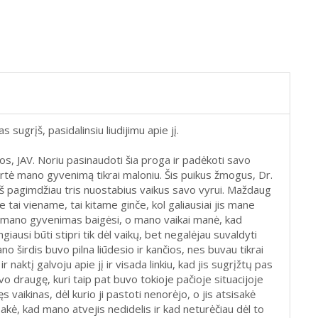
sugrįš, pasidalinsiu liudijimu apie jį.
os, JAV. Noriu pasinaudoti šia proga ir padėkoti savo
ertė mano gyvenimą tikrai maloniu. Šis puikus žmogus, Dr.
 pagimdžiau tris nuostabius vaikus savo vyrui. Maždaug
tai viename, tai kitame ginče, kol galiausiai jis mane
ad mano gyvenimas baigėsi, o mano vaikai manė, kad
usi būti stipri tik dėl vaikų, bet negalėjau suvaldyti
o širdis buvo pilna liūdesio ir kančios, nes buvau tikrai
r naktį galvoju apie jį ir visada linkiu, kad jis sugrįžtų pas
o draugę, kuri taip pat buvo tokioje pačioje situacijoje
 vaikinas, dėl kurio ji pastoti nenorėjo, o jis atsisakė
asakė, kad mano atvejis nedidelis ir kad neturėčiau dėl to