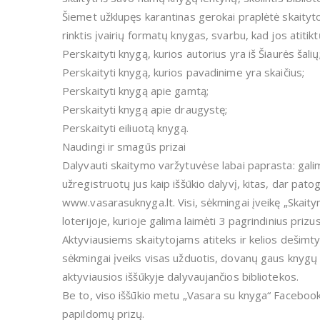
Šiemet užklupęs karantinas gerokai praplėtė skaitytoj
rinktis įvairių formatų knygas, svarbu, kad jos atiti
Perskaityti knygą, kurios autorius yra iš Šiaurės šalių
Perskaityti knygą, kurios pavadinime yra skaičius;
Perskaityti knygą apie gamtą;
Perskaityti knygą apie draugystę;
Perskaityti eiliuotą knygą.
Naudingi ir smagūs prizai
Dalyvauti skaitymo varžytuvėse labai paprasta: galim
užregistruotų jus kaip iššūkio dalyvį, kitas, dar pat
www.vasarasuknyga.lt. Visi, sėkmingai įveikę „Skaitym
loterijoje, kurioje galima laimėti 3 pagrindinius pri
Aktyviausiems skaitytojams atiteks ir kelios dešimtys
sėkmingai įveiks visas užduotis, dovanų gaus knygų s
aktyviausios iššūkyje dalyvaujančios bibliotekos.
Be to, viso iššūkio metu „Vasara su knyga“ Facebook
papildomų prizų.