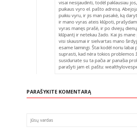
visai nesijaudinti, todėl paklausiau j
puikaus vyro el. pašto adresą. Abejoja
puikiu vyru, ir jis man pasakė, ką daryti
ir mano vyras ateis klūpoti, prašydamas
vyras manęs prašė, ir po dviejų dienų 
klūpantį ir netekau žado. Kai jis mane
visi skausmai ir sielvartas mano širdy
esame laimingi. Štai kodėl noriu laba
suprasti, kad nėra tokios problemos ž
susiduriate su ta pačia ar panašia prob
parašyti jam el. paštu: wealthyloves
PARAŠYKITE KOMENTARĄ