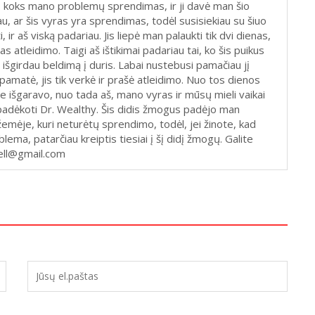
os, koks mano problemų sprendimas, ir ji davė man šio
u, ar šis vyras yra sprendimas, todėl susisiekiau su šiuo
, ir aš viską padariau. Jis liepė man palaukti tik dvi dienas,
 atleidimo. Taigi aš ištikimai padariau tai, ko šis puikus
išgirdau beldimą į duris. Labai nustebusi pamačiau jį
 pamatė, jis tik verkė ir prašė atleidimo. Nuo tos dienos
je išgaravo, nuo tada aš, mano vyras ir mūsų mieli vaikai
i padėkoti Dr. Wealthy. Šis didis žmogus padėjo man
emėje, kuri neturėtų sprendimo, todėl, jei žinote, kad
lema, patarčiau kreiptis tiesiai į šį didį žmogų. Galite
pell@gmail.com