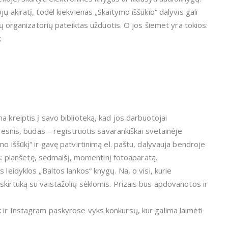
ų akiratį, todėl kiekvienas „Skaitymo iššūkio“ dalyvis gali
ktų organizatorių pateiktas užduotis. O jos šiemet yra tokios:
;
a kreiptis į savo biblioteką, kad jos darbuotojai
ogesnis, būdas – registruotis savarankiškai svetainėje
o iššūkį“ ir gavę patvirtinimą el. paštu, dalyvauja bendroje
zus: planšetę, sėdmaišį, momentinį fotoaparatą.
 leidyklos „Baltos lankos“ knygų. Na, o visi, kurie
kirtuką su vaistažolių sėklomis. Prizais bus apdovanotos ir
 ir Instagram paskyrose vyks konkursų, kur galima laimėti