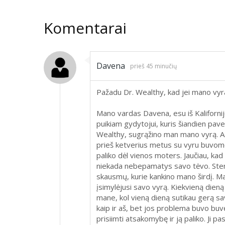
Komentarai
Davena
prieš 45 minučių
Pažadu Dr. Wealthy, kad jei mano vyras 
Mano vardas Davena, esu iš Kalifornij
puikiam gydytojui, kuris šiandien pav
Wealthy, sugrąžino man mano vyrą. Aš
prieš ketverius metus su vyru buvome 
paliko dėl vienos moters. Jaučiau, k
niekada nebepamatys savo tėvo. Stengia
skausmų, kurie kankino mano širdį. Man
įsimylėjusi savo vyrą. Kiekvieną dieną i
mane, kol vieną dieną sutikau gerą sav
kaip ir aš, bet jos problema buvo buvęs
prisiimti atsakomybę ir ją paliko. Ji p