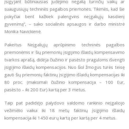
įsigyjant būtiniausias judėjimo negalią turinčių vaikų ar
suaugusiųjų techninės pagalbos priemones. Tikimės, kad šie
pokyčiai bent kažkiek palengvins neįgaliųjų kasdienį
gyvenimą“, – sako socialinės apsaugos ir darbo ministrė
Monika Navickienė.
Pakeitus Neįgaliųjų aprūpinimo techninės pagalbos
priemonėmis ir šių priemonių įsigijimo išlaidų kompensavimo
tvarkos aprašą, didėja čiužinio ir pasėsto praguloms išvengti
įsigijimo išlaidų kompensacijos. Nuo šiol žmogus turės teisę
gauti šių priemonių faktinių įsigijimo išlaidų kompensacijas iki
80 proc. (maksimali čiužinio kompensacija – 100 Eur,
pasėsto – iki 200 Eur) kartą per 3 metus.
Taip pat padidėjo palydovo valdomo rankinio neįgaliojo
vežimėlio vaikui iki 18 metų faktinių įsigijimo išlaidų
kompensacija iki 1450 eurų kartą per kartą per 4 metus.