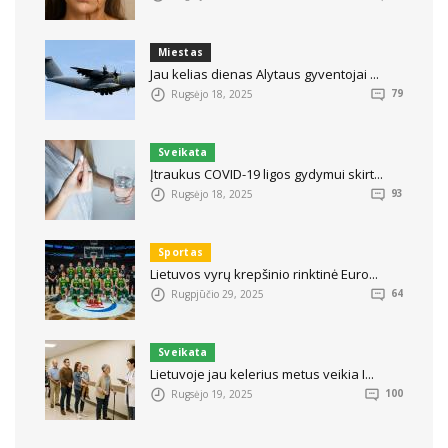
Miestas
Jau kelias dienas Alytaus gyventojai ...
Rugsėjo 18, 2025
79
Sveikata
Įtraukus COVID-19 ligos gydymui skirt...
Rugsėjo 18, 2025
93
Sportas
Lietuvos vyrų krepšinio rinktinė Euro...
Rugpjūčio 29, 2025
64
Sveikata
Lietuvoje jau kelerius metus veikia I...
Rugsėjo 19, 2025
100