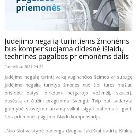
Judėjimo negalią turintiems žmonėms
bus kompensuojama didesnė išlaidų
techninės pagalbos priemonėms dalis
Paskelbta: 2021-04-20
Judėjimo negalią turintį vaiką auginančios šeimos ar suaugę
judėjimo negalią turintys žmonės nuo šiol turės mažiau
prisidėti patys, pirkdami neįgaliojo vežimėlį, skuterį,
pasėstą ar čiužinį praguloms išvengti. Taip pat sudaryta
galimybė stovėjimo atramą vaikui įsigyti patiems ir gauti
šios priemonės įsigijimo išlaidų kompensaciją.
„Nuo šiol valstybė padengs daugiau faktiškai patirtų išlaidų