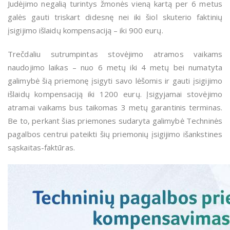
Judėjimo negalią turintys žmonės vieną kartą per 6 metus
galės gauti triskart didesnę nei iki šiol skuterio faktinių
įsigijimo išlaidų kompensaciją – iki 900 eurų.
Trečdaliu sutrumpintas stovėjimo atramos vaikams
naudojimo laikas – nuo 6 metų iki 4 metų bei numatyta
galimybė šią priemonę įsigyti savo lėšomis ir gauti įsigijimo
išlaidų kompensaciją iki 1200 eurų. Įsigyjamai stovėjimo
atramai vaikams bus taikomas 3 metų garantinis terminas.
Be to, perkant šias priemones sudaryta galimybė Techninės
pagalbos centrui pateikti šių priemonių įsigijimo išankstines
sąskaitas-faktūras.