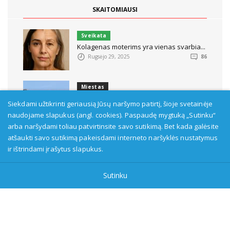
SKAITOMIAUSI
Sveikata
Kolagenas moterims yra vienas svarbia...
Rugsėjo 29, 2025
86
Miestas
Jau kelias dienas Alytaus gyventojai ...
Siekdami užtikrinti geriausią Jūsų naršymo patirtį, šioje svetainėje
Rugsėjo 18, 2025
79
naudojame slapukus (angl. cookies). Paspaudę mygtuką „Sutinku“
arba naršydami toliau patvirtinsite savo sutikimą. Bet kada galėsite
atšaukti savo sutikimą pakeisdami interneto naršyklės nustatymus
Sveikata
ir ištrindami įrašytus slapukus.
Įtraukus COVID-19 ligos gydymui skirt...
Rugsėjo 18, 2025
93
Sutinku
Sportas
Lietuvos vyrų krepšinio rinktinė Euro...
Rugpjūčio 29, 2025
64