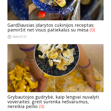
Gardžiausias įdarytos cukinijos receptas:
pamiršit net visus patiekalus su mėsa
(0)
2026-07-27
Grybautojos gudrybė, kaip lengvai nuvalyti
voveraites: greit surenka nešvarumus,
nereikia peilio
(0)