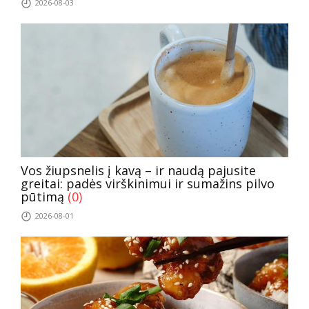
2026-08-03
Vos žiupsnelis į kavą – ir naudą pajusite
greitai: padės virškinimui ir sumažins pilvo
pūtimą
(0)
2026-08-01