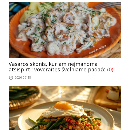
Vasaros skonis, kuriam neįmanoma
atsispirti: voveraitės švelniame padaže
(0)
2026-07-18