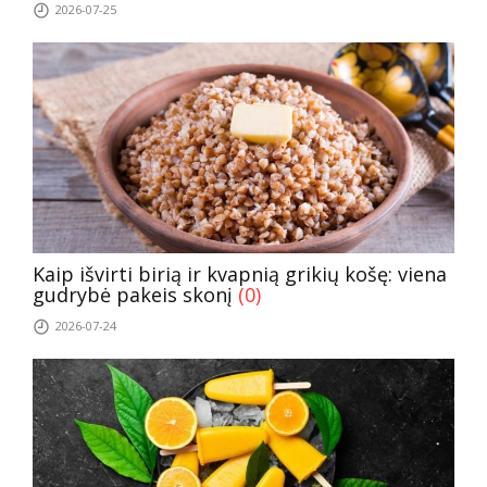
2026-07-25
Kaip išvirti birią ir kvapnią grikių košę: viena
gudrybė pakeis skonį
(0)
2026-07-24