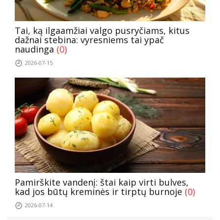
Tai, ką ilgaamžiai valgo pusryčiams, kitus
dažnai stebina: vyresniems tai ypač
naudinga
(0)
2026-07-15
Pamirškite vandenį: štai kaip virti bulves,
kad jos būtų kreminės ir tirptų burnoje
(0)
2026-07-14