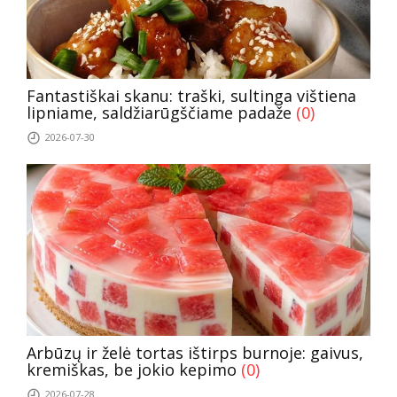
Fantastiškai skanu: traški, sultinga vištiena
lipniame, saldžiarūgščiame padaže
(0)
2026-07-30
Arbūzų ir želė tortas ištirps burnoje: gaivus,
kremiškas, be jokio kepimo
(0)
2026-07-28