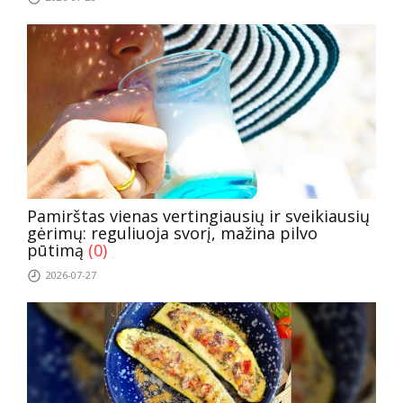
Pamirštas vienas vertingiausių ir sveikiausių
gėrimų: reguliuoja svorį, mažina pilvo
pūtimą
(0)
2026-07-27