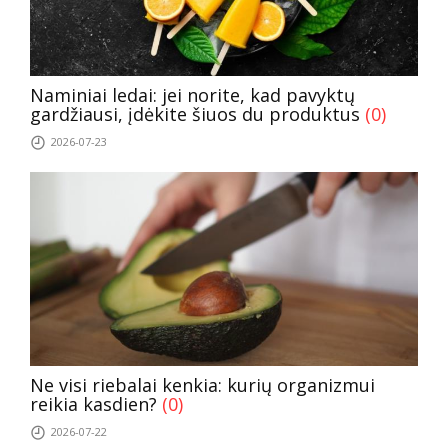
Naminiai ledai: jei norite, kad pavyktų
gardžiausi, įdėkite šiuos du produktus
(0)
2026-07-23
Ne visi riebalai kenkia: kurių organizmui
reikia kasdien?
(0)
2026-07-22