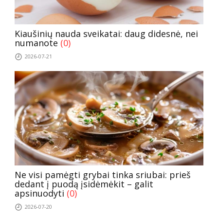
Kiaušinių nauda sveikatai: daug didesnė, nei
numanote
(0)
2026-07-21
Ne visi pamėgti grybai tinka sriubai: prieš
dedant į puodą įsidėmėkit – galit
apsinuodyti
(0)
2026-07-20