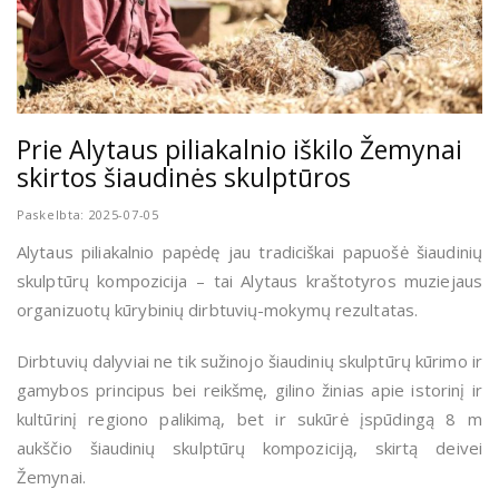
Prie Alytaus piliakalnio iškilo Žemynai
skirtos šiaudinės skulptūros
Paskelbta: 2025-07-05
Alytaus piliakalnio papėdę jau tradiciškai papuošė šiaudinių
skulptūrų kompozicija – tai Alytaus kraštotyros muziejaus
organizuotų kūrybinių dirbtuvių-mokymų rezultatas.
Dirbtuvių dalyviai ne tik sužinojo šiaudinių skulptūrų kūrimo ir
gamybos principus bei reikšmę, gilino žinias apie istorinį ir
kultūrinį regiono palikimą, bet ir sukūrė įspūdingą 8 m
aukščio šiaudinių skulptūrų kompoziciją, skirtą deivei
Žemynai.