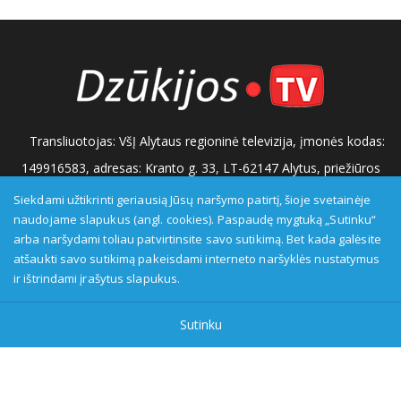
Transliuotojas: VšĮ Alytaus regioninė televizija, įmonės kodas:
149916583, adresas: Kranto g. 33, LT-62147 Alytus, priežiūros
institucija - Visuomenės informavimo etikos asociacija:
Siekdami užtikrinti geriausią Jūsų naršymo patirtį, šioje svetainėje
naudojame slapukus (angl. cookies). Paspaudę mygtuką „Sutinku“
www.etikoskomisija.lt. Informacija apie galimus pažeidimus gali
arba naršydami toliau patvirtinsite savo sutikimą. Bet kada galėsite
būti teikiama Lietuvos radijo ir televizijos komisijai (www.rtk.lt)
atšaukti savo sutikimą pakeisdami interneto naršyklės nustatymus
arba Visuomenės informavimo etikos komisijai
ir ištrindami įrašytus slapukus.
(www.etikoskomisija.lt)
Tel/faks: 0 687 05056
Reklama:
Sutinku
0 687 05056
info@dzukijostv.lt