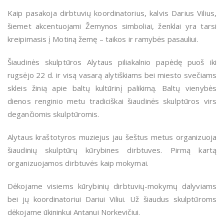
Kaip pasakoja dirbtuvių koordinatorius, kalvis Darius Vilius,
šiemet akcentuojami Žemynos simboliai, ženklai yra tarsi
kreipimasis į Motiną žemę – taikos ir ramybės pasauliui.
Šiaudinės skulptūros Alytaus piliakalnio papėdę puoš iki
rugsėjo 22 d. ir visą vasarą alytiškiams bei miesto svečiams
skleis žinią apie baltų kultūrinį palikimą. Baltų vienybės
dienos renginio metu tradiciškai šiaudinės skulptūros virs
degančiomis skulptūromis.
Alytaus kraštotyros muziejus jau šeštus metus organizuoja
šiaudinių skulptūrų kūrybines dirbtuves. Pirmą kartą
organizuojamos dirbtuvės kaip mokymai.
Dėkojame visiems kūrybinių dirbtuvių-mokymų dalyviams
bei jų koordinatoriui Dariui Viliui. Už šiaudus skulptūroms
dėkojame ūkininkui Antanui Norkevičiui.