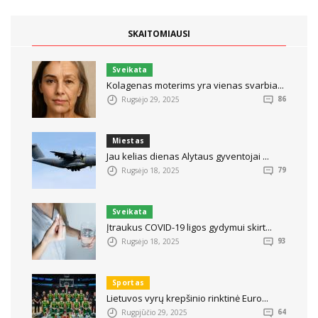
SKAITOMIAUSI
Sveikata
Kolagenas moterims yra vienas svarbia...
Rugsėjo 29, 2025
86
Miestas
Jau kelias dienas Alytaus gyventojai ...
Rugsėjo 18, 2025
79
Sveikata
Įtraukus COVID-19 ligos gydymui skirt...
Rugsėjo 18, 2025
93
Sportas
Lietuvos vyrų krepšinio rinktinė Euro...
Rugpjūčio 29, 2025
64