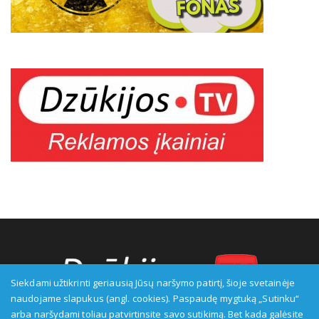
Siekdami užtikrinti geriausią Jūsų naršymo patirtį, šioje svetainėje
naudojame slapukus (angl. cookies). Paspaudę mygtuką „Sutinku“
arba naršydami toliau patvirtinsite savo sutikimą. Bet kada galėsite
Transliuotojas: VšĮ Alytaus regioninė televizija, įmonės kodas: