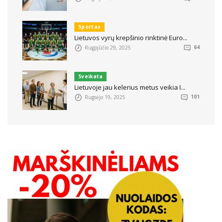
Sportas
Lietuvos vyrų krepšinio rinktinė Euro...
Rugpjūčio 29, 2025
64
Sveikata
Lietuvoje jau kelerius metus veikia I...
Rugsėjo 19, 2025
101