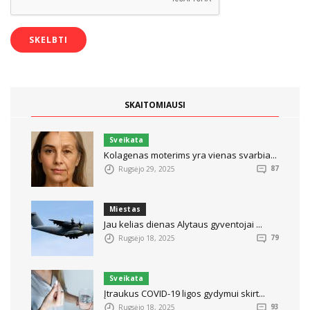
SKAITOMIAUSI
Sveikata
Kolagenas moterims yra vienas svarbia...
Rugsėjo 29, 2025
87
Miestas
Jau kelias dienas Alytaus gyventojai ...
Rugsėjo 18, 2025
79
Sveikata
Įtraukus COVID-19 ligos gydymui skirt...
Rugsėjo 18, 2025
93