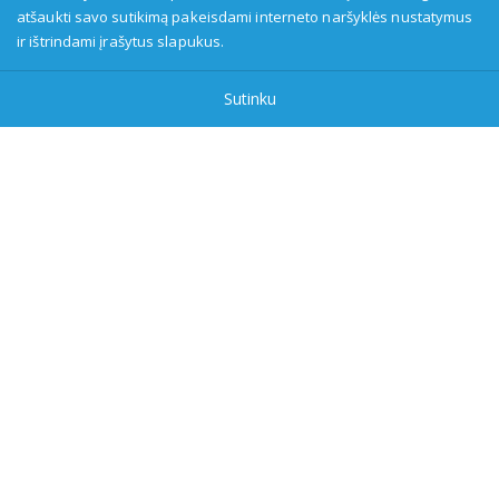
atšaukti savo sutikimą pakeisdami interneto naršyklės nustatymus
149916583, adresas: Kranto g. 33, LT-62147 Alytus, priežiūros
ir ištrindami įrašytus slapukus.
institucija - Visuomenės informavimo etikos asociacija:
www.etikoskomisija.lt. Informacija apie galimus pažeidimus gali
Sutinku
būti teikiama Lietuvos radijo ir televizijos komisijai (www.rtk.lt)
arba Visuomenės informavimo etikos komisijai
(www.etikoskomisija.lt)
Tel/faks: 0 687 05056
Reklama:
0 687 05056
info@dzukijostv.lt
DzukijosTV.lt
| © 2026 Visos teisės saugomos |
Privatumo
politika
Sukurta: