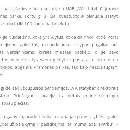
 pasirašė investicijų sutartį su UAB „VA statyba“. Įmonei
 parke, Fortų g. 3. Čia investuotojai planuoja statyti
s sukurta iki 100 naujų darbo vietų.
jie puikiai žino, koks yra Alytus, kokia čia rinka, kodėl verta
imėjimas: apleistas, nenaudojamas sklypas pagaliau bus
as verslininkams, kuriais miestas patikėjo, o jie savo
ietos įmonė statys vieną gamybinį pastatą, o po dar du.
icijos, augantis Pramonės parkas, tad kaip nesidžiaugsi?“,
as.
gi dėl šalį užklupusios pandemijos, „VA statyba“ direktorius
stojo. Priešingai – praėjusiais metais įmonė sėkmingai
toliau plečiasi.
aują gamyklą, pradėti veiklą, o tada jau patys alytiškiai galės
dybei už palaikymą ir pasitikėjimą, tai mums labai svarbu“, –