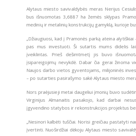
Alytaus miesto savivaldybės meras Nerijus Cesiulis
bus išnuomotas 3,6887 ha žemės sklypas Pramonės
medinių ir metalinių konstrukcijų gamyklą, kurioje bu
„Džiaugiuosi, kad į Pramonės parką ateina alytiškiai – 
pas mus investuoti. Ši sutartis mums didelis la
įveiklintas. Prieš dešimtmetį jis buvo išnuomot
įsipareigojimų nevykdė. Dabar čia gerai žinoma v
Naujos darbo vietos gyventojams, milijoninės invest
– po sutarties pasirašymo sakė Alytaus miesto mer
Nors praėjusieji metai daugeliui įmonių buvo sudėtin
Virginijus Almanaitis pasakojo, kad darbai nesu
įgyvendino statybos ir rekonstrukcijos projektus bei 
„Nesinori kalbėti tuščiai. Norisi greičiau pastatyti n
įvertinti. Nuoširdžiai dėkoju Alytaus miesto savival