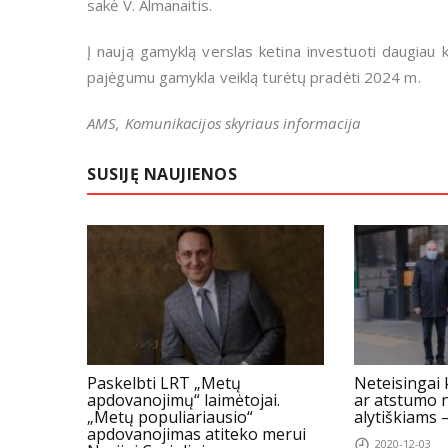
sakė V. Almanaitis.
Į naują gamyklą verslas ketina investuoti daugiau 
pajėgumu gamykla veiklą turėtų pradėti 2024 m.
AMS, Komunikacijos skyriaus informacija
SUSIJĘ NAUJIENOS
Paskelbti LRT „Metų
Neteisingai
apdovanojimų“ laimėtojai.
ar atstumo 
„Metų populiariausio“
alytiškiams –
apdovanojimas atiteko merui
2020-12-03