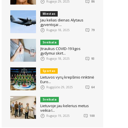
Rugsėjo 29, 2025
86
Miestas
Jau kelias dienas Alytaus
gyventojai ...
Rugsėjo 18, 2025
79
Sveikata
Įtraukus COVID-19 ligos
gydymui skirt...
Rugsėjo 18, 2025
93
Sportas
Lietuvos vyrų krepšinio rinktinė
Euro...
Rugpjūčio 29, 2025
64
Sveikata
Lietuvoje jau kelerius metus
veikia I...
Rugsėjo 19, 2025
100