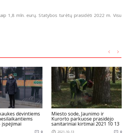
kaip 1,8 mln. eurų. Statybos turėtų prasidėti 2022 m. Visu
 kaukes dėvintiems
Miesto sode, Jaunimo ir
nesilaikantiems
Kurorto parkuose prasidėjo
 įspėjimai
sanitariniai kirtimai 2021 10 13
0
2021-10-13
0