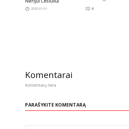
Nerijui Cesiuliui
2020-01-01
0
Komentarai
Komentarų nėra
PARAŠYKITE KOMENTARĄ