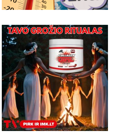
Užimtumo tarnyboje
registruotuose darbo
pasiūlymuose apsaugos
darbuotojams įvardijama
pagrindinė darbo funkcij
galimybių pasų tikrinima
kontroliuojant lankytojų
srautus; Jaunimo parke
demontuojami vaikų žai
įrenginiai 2021 09 09
2021-09-09