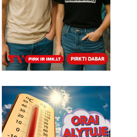
Priminimas gyventojams
ŽINIOS TRUMPAI: Užubal
kaime bus pradėtos staty
2023-04-18
0
elektros pastotės triukš
slopinančios sienelės;