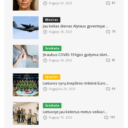
Rugsėjo 29, 2025
87
Miestas
Jau kelias dienas Alytaus gyventojai ...
Rugsėjo 18, 2025
79
Sveikata
Įtraukus COVID-19 ligos gydymui skirt...
Rugsėjo 18, 2025
93
Sportas
Lietuvos vyrų krepšinio rinktinė Euro...
Rugpjūčio 29, 2025
64
Sveikata
Lietuvoje jau kelerius metus veikia I...
Rugsėjo 19, 2025
101