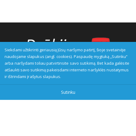
Siekdami užtikrinti geriausią Jūsų naršymo patirtį, šioje svetainėje
naudojame slapukus (angl. cookies). Paspaudę mygtuką „Sutinku“
arba naršydami toliau patvirtinsite savo sutikimą. Bet kada galėsite
Transliuotojas: VšĮ Alytaus regioninė televizija, įmonės kodas:
atšaukti savo sutikimą pakeisdami interneto naršyklės nustatymus
149916583, adresas: Kranto g. 33, LT-62147 Alytus, priežiūros
ir ištrindami įrašytus slapukus.
institucija - Visuomenės informavimo etikos asociacija:
www.etikoskomisija.lt. Informacija apie galimus pažeidimus gali
Sutinku
būti teikiama Lietuvos radijo ir televizijos komisijai (www.rtk.lt)
arba Visuomenės informavimo etikos komisijai
(www.etikoskomisija.lt)
Tel/faks: 0 687 05056
Reklama:
0 687 05056
info@dzukijostv.lt