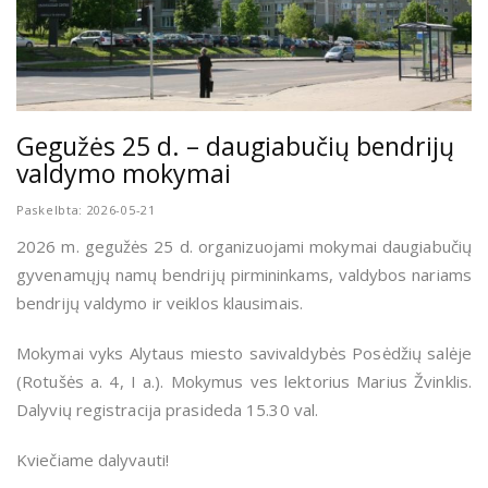
Gegužės 25 d. – daugiabučių bendrijų
valdymo mokymai
Paskelbta: 2026-05-21
2026 m. gegužės 25 d. organizuojami mokymai daugiabučių
gyvenamųjų namų bendrijų pirmininkams, valdybos nariams
bendrijų valdymo ir veiklos klausimais.
Mokymai vyks Alytaus miesto savivaldybės Posėdžių salėje
(Rotušės a. 4, I a.). Mokymus ves lektorius Marius Žvinklis.
Dalyvių registracija prasideda 15.30 val.
Kviečiame dalyvauti!