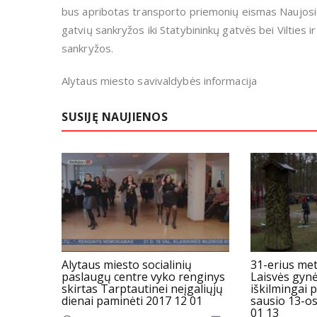
bus apribotas transporto priemonių eismas Naujosi
gatvių sankryžos iki Statybininkų gatvės bei Vilties i
sankryžos.
Alytaus miesto savivaldybės informacija
SUSIJĘ NAUJIENOS
Alytaus miesto socialinių
31-erius met
paslaugų centre vyko renginys
Laisvės gynė
skirtas Tarptautinei neįgaliųjų
iškilmingai 
dienai paminėti 2017 12 01
sausio 13-os
01 13