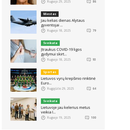
Rugsėjo 29, 2025
86
Miestas
Jau kelias dienas Alytaus
gyventojai ...
Rugsėjo 18, 2025
79
Sveikata
Įtraukus COVID-19 ligos
gydymui skirt...
Rugsėjo 18, 2025
93
Sportas
Lietuvos vyrų krepšinio rinktinė
Euro...
Rugpjūčio 29, 2025
64
Sveikata
Lietuvoje jau kelerius metus
veikia I...
Rugsėjo 19, 2025
100