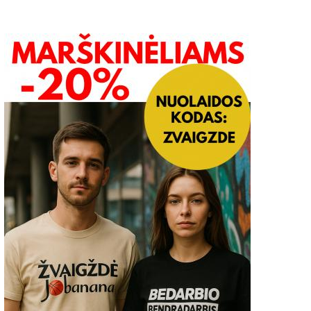
Lietuvos Raudonojo Kryžiaus
Apskritojo stalo diskusija
avanoriai vienišiems
priklausomybių tema
senjorams dovanos „Šviesių
2021-09-30
inčių Kalėdas”