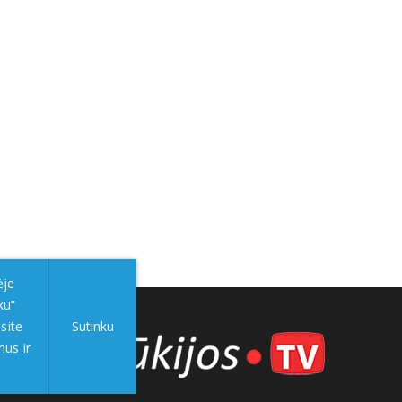
ėje
ku“
site
Sutinku
mus ir