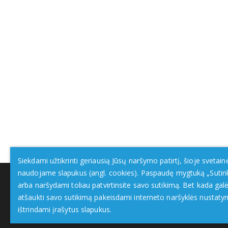
Siekdami užtikrinti geriausią Jūsų naršymo patirtį, šioje svetain
naudojame slapukus (angl. cookies). Paspaudę mygtuką „Sutin
arba naršydami toliau patvirtinsite savo sutikimą. Bet kada galė
atšaukti savo sutikimą pakeisdami interneto naršyklės nustaty
ištrindami įrašytus slapukus.