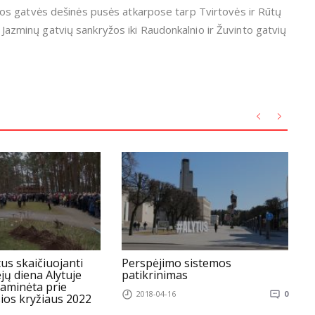
os gatvės dešinės pusės atkarpose tarp Tvirtovės ir Rūtų
r Jazminų gatvių sankryžos iki Raudonkalnio ir Žuvinto gatvių
us skaičiuojanti
Perspėjimo sistemos
jų diena Alytuje
patikrinimas
s
paminėta prie
2018-04-16
0
ios kryžiaus 2022
m