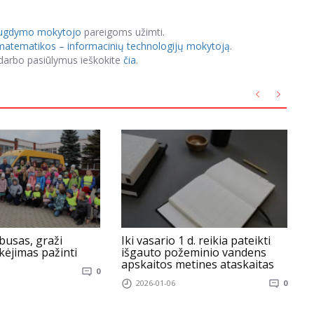
 ugdymo mokytojo
pareigoms užimti.
matematikos – informacinių technologijų mokytoją
.
 darbo pasiūlymus ieškokite
čia
.
busas, graži
Iki vasario 1 d. reikia pateikti
P
nkėjimas pažinti
išgauto požeminio vandens
m
apskaitos metines ataskaitas
v
0
k
2026-01-06
0