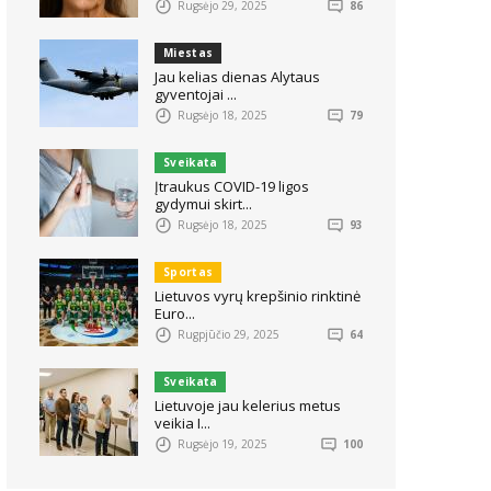
Rugsėjo 29, 2025
86
Miestas
Jau kelias dienas Alytaus
gyventojai ...
Rugsėjo 18, 2025
79
Sveikata
Įtraukus COVID-19 ligos
gydymui skirt...
Rugsėjo 18, 2025
93
Sportas
Lietuvos vyrų krepšinio rinktinė
Euro...
Rugpjūčio 29, 2025
64
Sveikata
Lietuvoje jau kelerius metus
veikia I...
Rugsėjo 19, 2025
100