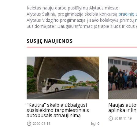
Keletas naujų darbo pasiūlymų Alytaus mieste.
Alytaus Šaltinių progimnazija skelbia konkursą
pradinio
Alytaus Vidzgirio progimnazija į savo kolektyvą priimtų
Susidomėjote? Daugiau informacijos apie šiuos ir kitus
SUSIJĘ NAUJIENOS
“Kautra” skelbia užbaigusi
Naujas auto
susisiekimo tarpmiestiniais
aplinka ir li
autobusais atnaujinimą
2018-11-19
2020-06-15
0