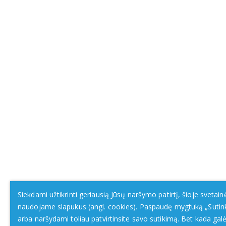
Siekdami užtikrinti geriausią Jūsų naršymo patirtį, šioje svetain
naudojame slapukus (angl. cookies). Paspaudę mygtuką „Sutin
arba naršydami toliau patvirtinsite savo sutikimą. Bet kada galė