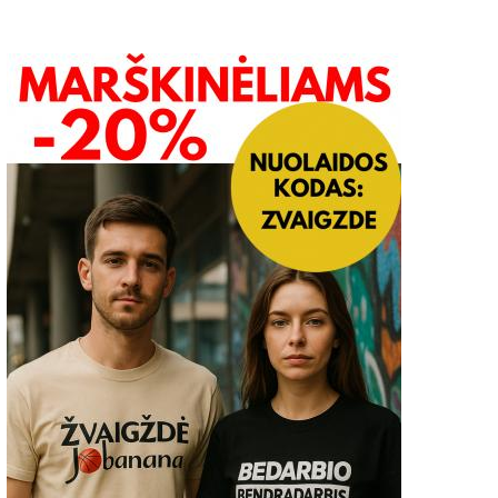
atikėję, kad visi greičio
Automobilių eismas truk
atuokliai išjungti, tūkstančiai
Naujosios gatvės atkarp
airuotojų padarė brangią
rekonstrukcijos darbams
laidą
2018-07-27
2019-07-26
0