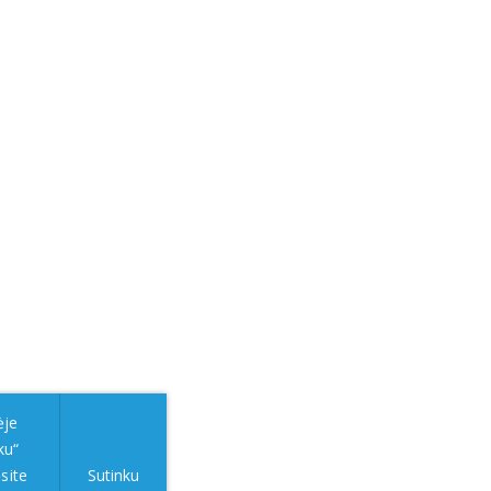
ėje
ku“
site
Sutinku