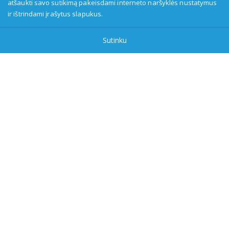
atšaukti savo sutikimą pakeisdami interneto naršyklės nustatymus
149916583, adresas: Kranto g. 33, LT-62147 Alytus, priežiūros
ir ištrindami įrašytus slapukus.
institucija - Visuomenės informavimo etikos asociacija:
www.etikoskomisija.lt. Informacija apie galimus pažeidimus gali
Sutinku
būti teikiama Lietuvos radijo ir televizijos komisijai (www.rtk.lt)
arba Visuomenės informavimo etikos komisijai
(www.etikoskomisija.lt)
Tel/faks: 0 687 05056
Reklama:
0 687 05056
info@dzukijostv.lt
DzukijosTV.lt
| © 2026 Visos teisės saugomos |
Privatumo
politika
Sukurta: