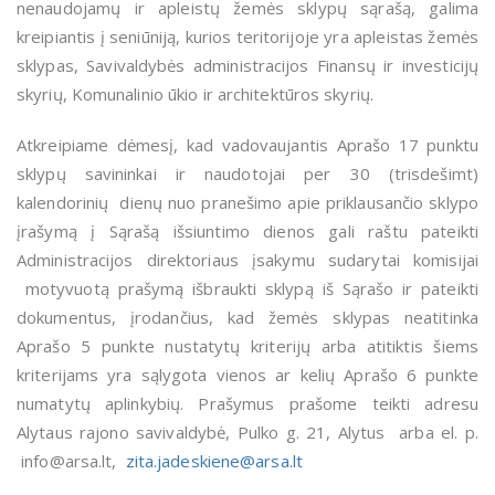
nenaudojamų ir apleistų žemės sklypų sąrašą, galima
kreipiantis į seniūniją, kurios teritorijoje yra apleistas žemės
sklypas, Savivaldybės administracijos Finansų ir investicijų
skyrių, Komunalinio ūkio ir architektūros skyrių.
Atkreipiame dėmesį, kad vadovaujantis Aprašo 17 punktu
sklypų savininkai ir naudotojai per 30 (trisdešimt)
kalendorinių dienų nuo pranešimo apie priklausančio sklypo
įrašymą į Sąrašą išsiuntimo dienos gali raštu pateikti
Administracijos direktoriaus įsakymu sudarytai komisijai
motyvuotą prašymą išbraukti sklypą iš Sąrašo ir pateikti
dokumentus, įrodančius, kad žemės sklypas neatitinka
Aprašo 5 punkte nustatytų kriterijų arba atitiktis šiems
kriterijams yra sąlygota vienos ar kelių Aprašo 6 punkte
numatytų aplinkybių. Prašymus prašome teikti adresu
Alytaus rajono savivaldybė, Pulko g. 21, Alytus arba el. p.
info@arsa.lt,
zita.jadeskiene@arsa.lt