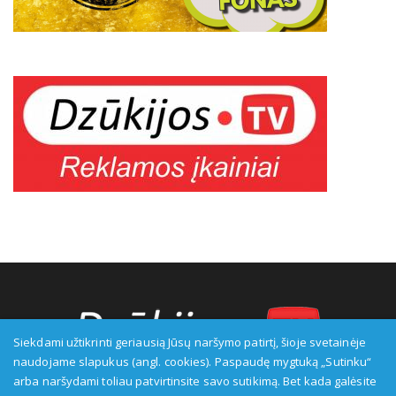
Siekdami užtikrinti geriausią Jūsų naršymo patirtį, šioje svetainėje
naudojame slapukus (angl. cookies). Paspaudę mygtuką „Sutinku“
arba naršydami toliau patvirtinsite savo sutikimą. Bet kada galėsite
Transliuotojas: VšĮ Alytaus regioninė televizija, įmonės kodas: