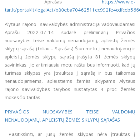
Aprašas
https://www.e-
tar.lt/portal/lt/legalAct/b80eba70462511ec992fe4cdfceb566
Alytaus rajono savivaldybės administracija vadovaudamasi
Aprašu 2022-07-14 sudarė preliminarų Privačios
nuosavybės teise valdomų nenaudojamų, apleistų žemės
sklypų sąrašą (toliau – Sąrašas) Šiuo metu į nenaudojamų ir
apleistų žemės sklypų sąrašą įrašyta 81 žemės sklypų
savininkas. Jie artimiausiu metu raštu bus informuoti, kad jų
turimas sklypas yra įtrauktas į sąrašą ir bus taikomas
nenaudojamiems, apleistiems žemės sklypams Alytaus
rajono savivaldybės tarybos nustatytas 4 proc. žemės
mokesčio tarifas.
PRIVAČIOS NUOSAVYBĖS TEISE VALDOMŲ
NENAUDOJAMŲ, APLEISTŲ ŽEMĖS SKLYPŲ SĄRAŠAS
Pasitikslinti, ar Jūsų žemės sklypas nėra įtrauktas į