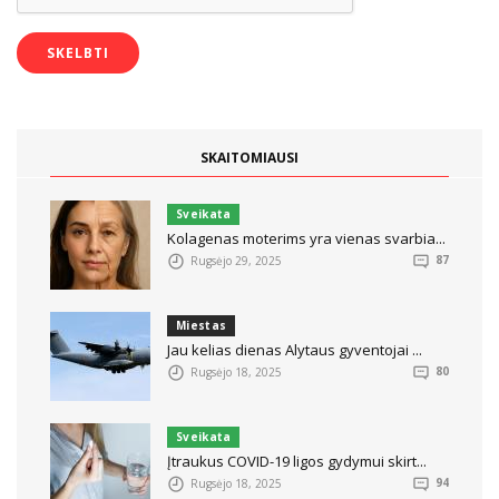
SKAITOMIAUSI
Sveikata
Kolagenas moterims yra vienas svarbia...
Rugsėjo 29, 2025
87
Miestas
Jau kelias dienas Alytaus gyventojai ...
Rugsėjo 18, 2025
80
Sveikata
Įtraukus COVID-19 ligos gydymui skirt...
Rugsėjo 18, 2025
94