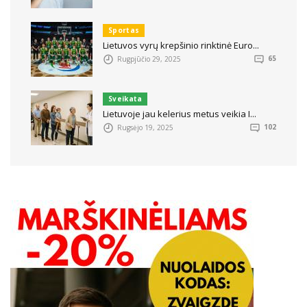
Sportas
Lietuvos vyrų krepšinio rinktinė Euro...
Rugpjūčio 29, 2025
65
Sveikata
Lietuvoje jau kelerius metus veikia I...
Rugsėjo 19, 2025
102