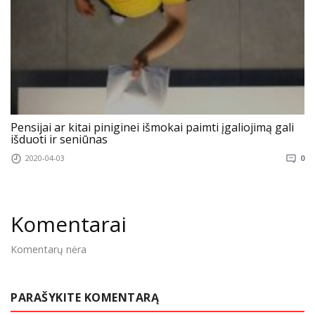
Pensijai ar kitai piniginei išmokai paimti įgaliojimą gali
išduoti ir seniūnas
2020-04-03
0
Komentarai
Komentarų nėra
PARAŠYKITE KOMENTARĄ