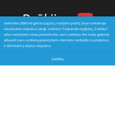
Siekdami užtikrinti geriausią Jūsų naršymo patirtį, šioje svetainėje
naudojame slapukus (angl. cookies). Paspaudę mygtuką „Sutinku“
arba naršydami toliau patvirtinsite savo sutikimą. Bet kada galėsite
Transliuotojas: VšĮ Alytaus regioninė televizija, įmonės kodas:
atšaukti savo sutikimą pakeisdami interneto naršyklės nustatymus
149916583, adresas: Kranto g. 33, LT-62147 Alytus, priežiūros
ir ištrindami įrašytus slapukus.
institucija - Visuomenės informavimo etikos asociacija:
www.etikoskomisija.lt. Informacija apie galimus pažeidimus gali
Sutinku
būti teikiama Lietuvos radijo ir televizijos komisijai (www.rtk.lt)
arba Visuomenės informavimo etikos komisijai
(www.etikoskomisija.lt)
Tel/faks: 0 687 05056
Reklama:
0 687 05056
info@dzukijostv.lt