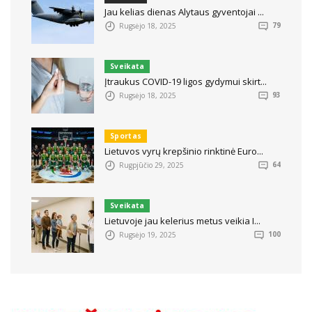
Jau kelias dienas Alytaus gyventojai ...
Rugsėjo 18, 2025
79
Sveikata
Įtraukus COVID-19 ligos gydymui skirt...
Rugsėjo 18, 2025
93
Sportas
Lietuvos vyrų krepšinio rinktinė Euro...
Rugpjūčio 29, 2025
64
Sveikata
Lietuvoje jau kelerius metus veikia I...
Rugsėjo 19, 2025
100