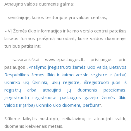
Atnaujinti valdos duomenis galima:
– seniūnijoje, kurios teritorijoje yra valdos centras;
– VĮ Žemės ūkio informacijos ir kaimo verslo centrui pateikus
laisvos formos prašymą nurodant, kurie valdos duomenys
turi būti patikslinti;
– savarankiškai www.epaslaugos.lt, prisijungus prie
paslaugos „
Prašymo įregistruoti žemės ūkio valdą Lietuvos
Respublikos žemės ūkio ir kaimo verslo registre ir (arba)
ūkininko ūkį Ūkininkų ūkių registre, išregistruoti juos iš
registrų arba atnaujinti jų duomenis pateikimas,
įregistruotų registruose paslaugos gavėjo žemės ūkio
valdos ir (arba) ūkininko ūkio duomenų peržiūra
“.
Siūlome laikytis nustatytų reikalavimų ir atnaujinti valdų
duomenis kiekvienais metais.