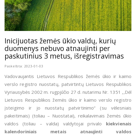
Inicijuotas žemės ūkio valdų, kurių
duomenys nebuvo atnaujinti per
paskutinius 3 metus, išregistravimas
Paskelbta: 2023-01-03
Vadovaujantis Lietuvos Respublikos žemės ūkio ir kaimo
verslo registro nuostatų, patvirtintų Lietuvos Respublikos
Vyriausybės 2002 m. rugpjūčio 27 d. nutarimu Nr. 1351 ,,Dėl
Lietuvos Respublikos žemės ūkio ir kaimo verslo registro
įsteigimo ir jo nuostatų patvirtinimo“ (su vėlesniais
pakeitimais) (toliau – Nuostatai), reikalavimais žemės ūkio
valdos (toliau – valda) valdytojai privalo
kiekvienais
kalendoriniais metais atnaujinti valdos