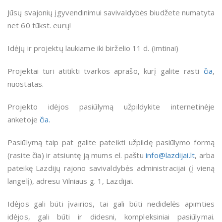
Jūsų svajonių įgyvendinimui savivaldybės biudžete numatyta
net 60 tūkst. eurų!
Idėjų ir projektų laukiame iki birželio 11 d. (imtinai)
Projektai turi atitikti tvarkos aprašo, kurį galite rasti
čia
,
nuostatas.
Projekto idėjos pasiūlymą
užpildykite internetinėje
anketoje
čia.
Pasiūlymą taip pat galite pateikti užpildę pasiūlymo formą
(rasite čia
)
ir atsiuntę ją mums el. paštu
info@lazdijai.lt
, arba
pateikę Lazdijų rajono savivaldybės administracijai (į vieną
langelį), adresu Vilniaus g. 1, Lazdijai.
Idėjos gali būti įvairios, tai gali būti nedidelės apimties
idėjos, gali būti ir didesni, kompleksiniai pasiūlymai
.