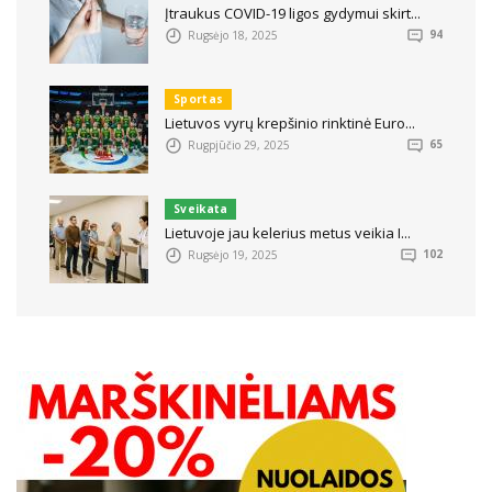
Įtraukus COVID-19 ligos gydymui skirt...
Rugsėjo 18, 2025
94
Sportas
Lietuvos vyrų krepšinio rinktinė Euro...
Rugpjūčio 29, 2025
65
Sveikata
Lietuvoje jau kelerius metus veikia I...
Rugsėjo 19, 2025
102