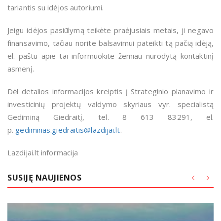
tariantis su idėjos autoriumi.
Jeigu idėjos pasiūlymą teikėte praėjusiais metais, ji negavo
finansavimo, tačiau norite balsavimui pateikti tą pačią idėją,
el. paštu apie tai informuokite žemiau nurodytą kontaktinį
asmenį.
Dėl detalios informacijos kreiptis į Strateginio planavimo ir
investicinių projektų valdymo skyriaus vyr. specialistą
Gediminą Giedraitį, tel. 8 613 83291, el.
p.
gediminas.giedraitis@lazdijai.lt
.
Lazdijai.lt informacija
SUSIJĘ NAUJIENOS