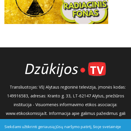
Transliuotojas: VšĮ Alytaus regioninė televizija, įmonės kodas:
149916583, adresas: Kranto g. 33, LT-62147 Alytus, priežiūros
institucija - Visuomenės informavimo etikos asociacija:
www.etikoskomisija.lt. Informacija apie galimus pažeidimus gali
būti teikiama Lietuvos radijo ir televizijos komisijai (www.rtk.lt)
Siekdami užtikrinti geriausią Jūsų naršymo patirtį, šioje svetainėje
arba Visuomenės informavimo etikos komisijai