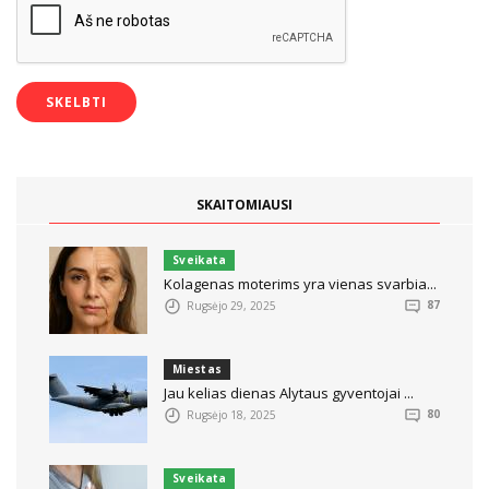
SKAITOMIAUSI
Sveikata
Kolagenas moterims yra vienas svarbia...
Rugsėjo 29, 2025
87
Miestas
Jau kelias dienas Alytaus gyventojai ...
Rugsėjo 18, 2025
80
Sveikata