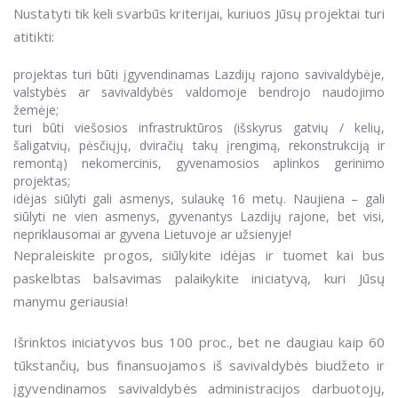
Nustatyti tik keli svarbūs kriterijai, kuriuos Jūsų projektai turi
atitikti:
projektas turi būti įgyvendinamas Lazdijų rajono savivaldybėje,
valstybės ar savivaldybės valdomoje bendrojo naudojimo
žemėje;
turi būti viešosios infrastruktūros (išskyrus gatvių / kelių,
šaligatvių, pėsčiųjų, dviračių takų įrengimą, rekonstrukciją ir
remontą) nekomercinis, gyvenamosios aplinkos gerinimo
projektas;
idėjas siūlyti gali asmenys, sulaukę 16 metų.
Naujiena – gali
siūlyti ne vien asmenys, gyvenantys Lazdijų rajone, bet visi,
nepriklausomai ar gyvena Lietuvoje ar užsienyje!
Nepraleiskite progos, siūlykite idėjas ir tuomet kai bus
paskelbtas balsavimas palaikykite iniciatyvą, kuri Jūsų
manymu geriausia!
Išrinktos iniciatyvos bus 100 proc., bet ne daugiau kaip 60
tūkstančių, bus finansuojamos iš savivaldybės biudžeto ir
įgyvendinamos savivaldybės administracijos darbuotojų,