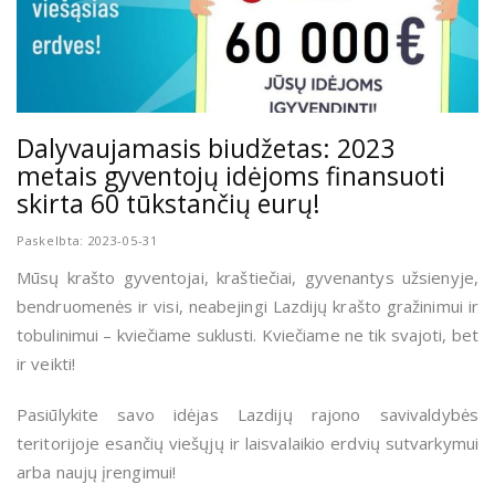
Dalyvaujamasis biudžetas: 2023
metais gyventojų idėjoms finansuoti
skirta 60 tūkstančių eurų!
Paskelbta: 2023-05-31
Mūsų krašto gyventojai, kraštiečiai, gyvenantys užsienyje,
bendruomenės ir visi, neabejingi Lazdijų krašto gražinimui ir
tobulinimui – kviečiame suklusti. Kviečiame ne tik svajoti, bet
ir veikti!
Pasiūlykite savo idėjas Lazdijų rajono savivaldybės
teritorijoje esančių viešųjų ir laisvalaikio erdvių sutvarkymui
arba naujų įrengimui!