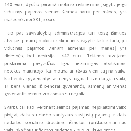
140 eurų dydžio paramą mokinio reikmenims įsigyti, jeigu
vidutinės pajamos vienam šeimos nariui per mėnesį yra
mažesnės nei 331,5 euro.
Taip pat savivaldybių administracijos turi teisę išimties
atvejais paramą mokinio reikmenims įsigyti skirti ir tada, jei
vidutinės pajamos vienam asmeniui per mėnesį yra
didesnės, bet neviršija 442 eurų. Tokiems atvejams
priskiriama, pavyzdžiui, liga, nelaimingas atsitikimas,
netekus maitintojo, kai motina ar tėvas vieni augina vaiką,
kai bendrai gyvenantys asmenys augina tris ir daugiau vaikų
ar bent vienas iš bendrai gyvenančių asmenų ar vienas
gyvenantis asmuo yra asmuo su negalia.
Svarbu tai, kad, vertinant šeimos pajamas, neįskaitomi vaiko
pinigai, dalis su darbo santykiais susijusių pajamų ir dalis
nedarbo socialinio draudimo išmokos (priklausomai nuo
vaikų skaičiaus ir šeimos sudėties – nuo 20 iki 40 proc.).