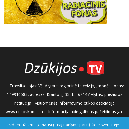
Transliuotojas: VšĮ Alytaus regioninė televizija, įmonės kodas:
149916583, adresas: Kranto g. 33, LT-62147 Alytus, priežiūros
institucija - Visuomenės informavimo etikos asociacija:
www.etikoskomisija.lt. Informacija apie galimus pažeidimus gali
būti teikiama Lietuvos radijo ir televizijos komisijai (www.rtk.lt)
Siekdami užtikrinti geriausią Jūsų naršymo patirtį, šioje svetainėje
arba Visuomenės informavimo etikos komisijai