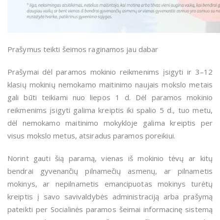
Prašymus teikti šeimos raginamos jau dabar
Prašymai dėl paramos mokinio reikmenims įsigyti ir 3–12
klasių mokinių nemokamo maitinimo naujais mokslo metais
gali būti teikiami nuo liepos 1 d. Dėl paramos mokinio
reikmenims įsigyti galima kreiptis iki spalio 5 d., tuo metu,
dėl nemokamo maitinimo mokykloje galima kreiptis per
visus mokslo metus, atsiradus paramos poreikiui.
Norint gauti šią paramą, vienas iš mokinio tėvų ar kitų
bendrai gyvenančių pilnamečių asmenų, ar pilnametis
mokinys, ar nepilnametis emancipuotas mokinys turėtų
kreiptis į savo savivaldybės administraciją arba prašymą
pateikti per Socialinės paramos šeimai informacinę sistemą