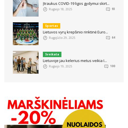
Įtraukus COVID-19 ligos gydymui skirt...
Rugsėjo 18, 2025
93
Sportas
Lietuvos vyrų krepšinio rinktinė Euro...
Rugpjūčio 29, 2025
64
Sveikata
Lietuvoje jau kelerius metus veikia I...
Rugsėjo 19, 2025
100