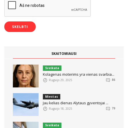
SKAITOMIAUSI
Sveikata
Kolagenas moterims yra vienas svarbia...
Rugsėjo 29, 2025
86
Miestas
Jau kelias dienas Alytaus gyventojai ...
Rugsėjo 18, 2025
79
Sveikata