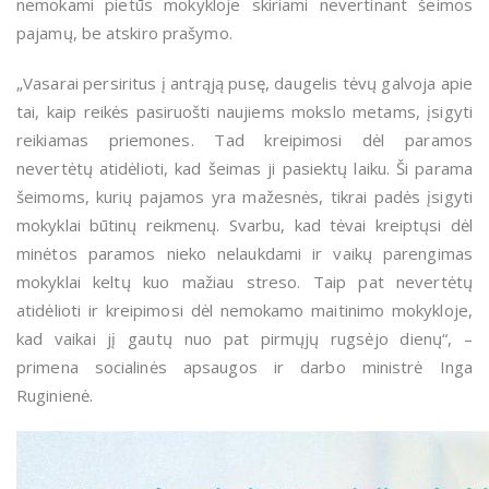
nemokami pietūs mokykloje skiriami nevertinant šeimos
pajamų, be atskiro prašymo.
„Vasarai persiritus į antrąją pusę, daugelis tėvų galvoja apie
tai, kaip reikės pasiruošti naujiems mokslo metams, įsigyti
reikiamas priemones. Tad kreipimosi dėl paramos
nevertėtų atidėlioti, kad šeimas ji pasiektų laiku. Ši parama
šeimoms, kurių pajamos yra mažesnės, tikrai padės įsigyti
mokyklai būtinų reikmenų. Svarbu, kad tėvai kreiptųsi dėl
minėtos paramos nieko nelaukdami ir vaikų parengimas
mokyklai keltų kuo mažiau streso. Taip pat nevertėtų
atidėlioti ir kreipimosi dėl nemokamo maitinimo mokykloje,
kad vaikai jį gautų nuo pat pirmųjų rugsėjo dienų“, –
primena socialinės apsaugos ir darbo ministrė Inga
Ruginienė.