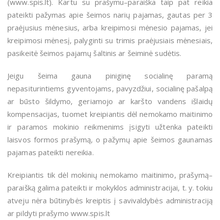
(www.spis.lt). Kartu su prašymu–paraiška taip pat reikia
pateikti pažymas apie šeimos narių pajamas, gautas per 3
praėjusius mėnesius, arba kreipimosi mėnesio pajamas, jei
kreipimosi mėnesį, palyginti su trimis praėjusiais mėnesiais,
pasikeitė šeimos pajamų šaltinis ar šeiminė sudėtis.
Jeigu šeima gauna piniginę socialinę paramą
nepasiturintiems gyventojams, pavyzdžiui, socialinę pašalpą
ar būsto šildymo, geriamojo ar karšto vandens išlaidų
kompensacijas, tuomet kreipiantis dėl nemokamo maitinimo
ir paramos mokinio reikmenims įsigyti užtenka pateikti
laisvos formos prašymą, o pažymų apie šeimos gaunamas
pajamas pateikti nereikia.
Kreipiantis tik dėl mokinių nemokamo maitinimo, prašymą–
paraišką galima pateikti ir mokyklos administracijai, t. y. tokiu
atveju nėra būtinybės kreiptis į savivaldybės administraciją
ar pildyti prašymo www.spis.lt