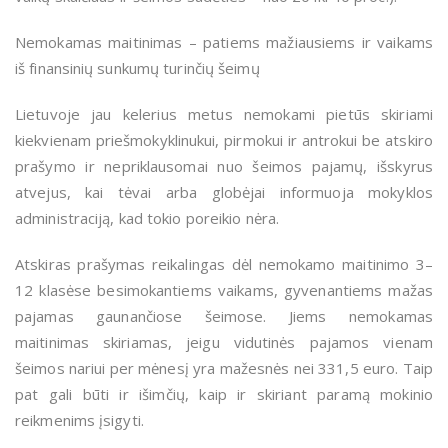
Nemokamas maitinimas – patiems mažiausiems ir vaikams
iš finansinių sunkumų turinčių šeimų
Lietuvoje jau kelerius metus nemokami pietūs skiriami
kiekvienam priešmokyklinukui, pirmokui ir antrokui be atskiro
prašymo ir nepriklausomai nuo šeimos pajamų, išskyrus
atvejus, kai tėvai arba globėjai informuoja mokyklos
administraciją, kad tokio poreikio nėra.
Atskiras prašymas reikalingas dėl nemokamo maitinimo 3–
12 klasėse besimokantiems vaikams, gyvenantiems mažas
pajamas gaunančiose šeimose. Jiems nemokamas
maitinimas skiriamas, jeigu vidutinės pajamos vienam
šeimos nariui per mėnesį yra mažesnės nei 331,5 euro. Taip
pat gali būti ir išimčių, kaip ir skiriant paramą mokinio
reikmenims įsigyti.