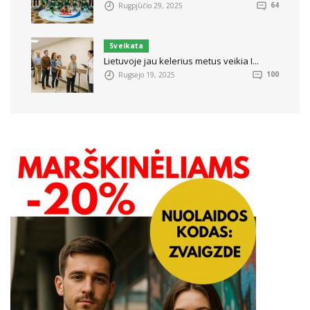
Rugpjūčio 29, 2025
64
Sveikata
Lietuvoje jau kelerius metus veikia I...
Rugsėjo 19, 2025
100