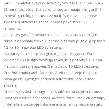
545 Eur – Alytaus rajono savivaldybės lėšos, 111 348 Eur –
ES paramos lėšos. Bus suremontuota ir naujai įrengta 615
m pėsčiųjų takų, pastatyti 22 nauji šviestuvai, esamose
šviestuvų atramose senos lempos pakeistos 122 LED
lempomis.
Jaunystės gatvėje pėstiesiems bus įrengtas 332 m ilgio
takas iš betoninių trinkelių dešinėje gatvės pusėje. Jį apšvies
12-ka 10 m aukščio LED šviestuvų.
Darbai vyksta ir tarp Margirio ir Jaunystės gatvių. Čia
klojamas 283 m ilgio pėsčiųjų takas, bus pastatyti suoliukai
ir šiukšlių dėžės. Jį apšvies 5 m aukščio 10 LED šviestuvų.
Prie Butrimonių ambulatorijos Ateities gatvėje iki spalio
pabaigos bus įrengta nedidelė automobilių stovėjimo
aikštelė.
Miestelyje vyksta ir pagrindinės aikštės atnaujinimas, bus
įrengtas išskirtinis fontanas. Aikštė suformuota XVII amžiuje,
ji vienintelė Lietuvoje trikampė aikštė, lėmusi viso miestelio