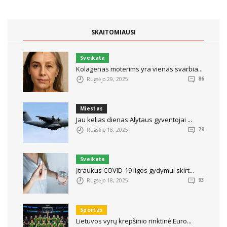
SKAITOMIAUSI
Sveikata
Kolagenas moterims yra vienas svarbia...
Rugsėjo 29, 2025
86
Miestas
Jau kelias dienas Alytaus gyventojai ...
Rugsėjo 18, 2025
79
Sveikata
Įtraukus COVID-19 ligos gydymui skirt...
Rugsėjo 18, 2025
93
Sportas
Lietuvos vyrų krepšinio rinktinė Euro...