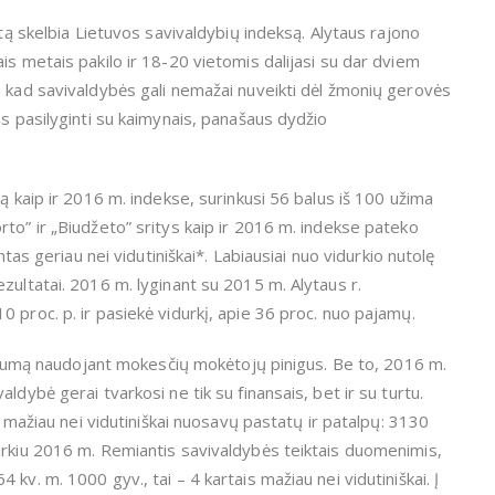
rtą skelbia Lietuvos savivaldybių indeksą. Alytaus rajono
is metais pakilo ir 18-20 vietomis dalijasi su dar dviem
, kad savivaldybės gali nemažai nuveikti dėl žmonių gerovės
ms pasilyginti su kaimynais, panašaus dydžio
ą kaip ir 2016 m. indekse, surinkusi 56 balus iš 100 užima
to” ir „Biudžeto” sritys kaip ir 2016 m. indekse pateko
ntas geriau nei vidutiniškai*. Labiausiai nuo vidurkio nutolę
zultatai. 2016 m. lyginant su 2015 m. Alytaus r.
 proc. p. ir pasiekė vidurkį, apie 36 proc. nuo pajamų.
aidrumą naudojant mokesčių mokėtojų pinigus. Be to, 2016 m.
ldybė gerai tvarkosi ne tik su finansais, bet ir su turtu.
sė mažiau nei vidutiniškai nuosavų pastatų ir patalpų: 3130
urkiu 2016 m. Remiantis savivaldybės teiktais duomenimis,
kv. m. 1000 gyv., tai – 4 kartais mažiau nei vidutiniškai. Į