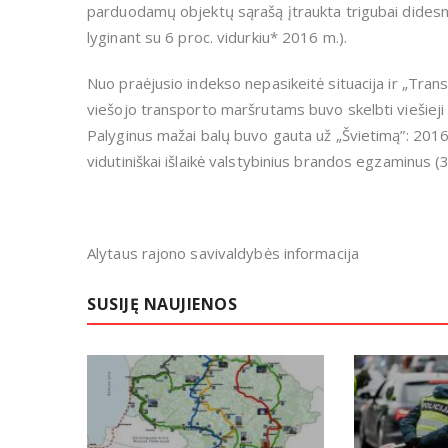
parduodamų objektų sąrašą įtraukta trigubai didesnė
lyginant su 6 proc. vidurkiu* 2016 m.).
Nuo praėjusio indekso nepasikeitė situacija ir „Trans
viešojo transporto maršrutams buvo skelbti viešieji 
Palyginus mažai balų buvo gauta už „Švietimą”: 2016 
vidutiniškai išlaikė valstybinius brandos egzaminus (3
Alytaus rajono savivaldybės informacija
SUSIJĘ NAUJIENOS