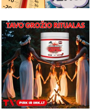
Ūkininkams – naujos galimybės
Pradedami mokėti avansa
jau nuo metų pradžios
deklaruotus plotus
2025-12-31
0
2020-10-18