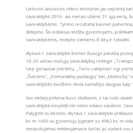
Lietuvos laisvosios rinkos institutas jau septintą ka
savivaldybė 2016- ais metais užėmė 21-ąją vietą, šia
savivaldybėmis. Tyrimo rezultatai kasmet patvirtina
didėjimo. Šis indeksas leidžia gyventojams, politika
savivaldybėmis, mokytis vieniems iš kitų ir tobulėti.
Alytaus r. savivaldybė šiemet išsaugo panašią pozicij
18-20 vietas mažųjų savivaldybių reitinge. „Transpor
tarp geriausiai įvertintų. „Turto valdymas” irgi įverti
„Švietimo”, „Komunalinių paslaugų” bei „Mokesčių” re
savivaldybės biudžeto skola sumažėjo daugiau kaip 10
Visi viešieji pirkimai buvo skelbiami, o tai rodo sk
savivaldybė nevykdė nei vieno vidaus sandorio. Saviva
Palyginti su kitomis, Alytaus r. savivaldybei priklau
kv. m 1000-iui gyventojų lyginant su 4982 kv. m vid
nenaudojamas nekilnojamasis turtas jis sudarė vos 64 