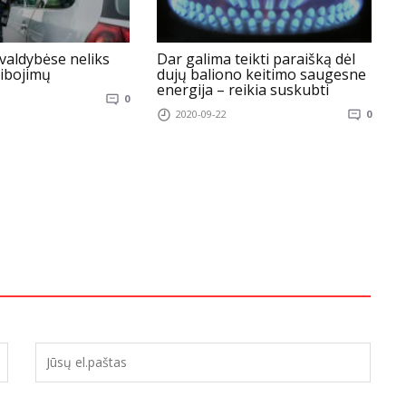
valdybėse neliks
Dar galima teikti paraišką dėl
ribojimų
dujų baliono keitimo saugesne
energija – reikia suskubti
0
2020-09-22
0