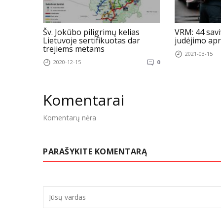
Šv. Jokūbo piligrimų kelias
VRM: 44 savi
Lietuvoje sertifikuotas dar
judėjimo ap
trejiems metams
2021-03-15
2020-12-15
0
Komentarai
Komentarų nėra
PARAŠYKITE KOMENTARĄ