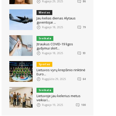
Rugsėjo 29, 2025
86
Miestas
Jau kelias dienas Alytaus
gyventojai ...
Rugsėjo 18, 2025
79
Sveikata
Įtraukus COVID-19 ligos
gydymui skirt...
Rugsėjo 18, 2025
93
Sportas
Lietuvos vyrų krepšinio rinktinė
Euro...
Rugpjūčio 29, 2025
64
Sveikata
Lietuvoje jau kelerius metus
veikia I...
Rugsėjo 19, 2025
100