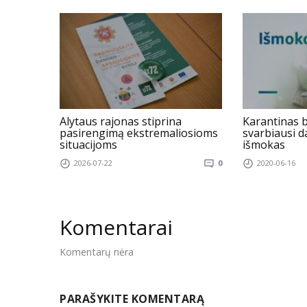
Alytaus rajonas stiprina
Karantinas b
pasirengimą ekstremaliosioms
svarbiausi da
situacijoms
išmokas
2026-07-22
0
2020-06-16
Komentarai
Komentarų nėra
PARAŠYKITE KOMENTARĄ