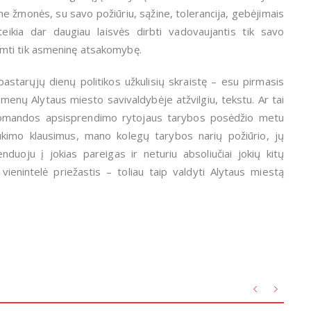
ame žmonės, su savo požiūriu, sąžine, tolerancija, gebėjimais
eikia dar daugiau laisvės dirbti vadovaujantis tik savo
isiimti tik asmeninę atsakomybę.
astarųjų dienų politikos užkulisių skraistę – esu pirmasis
asmenų Alytaus miesto savivaldybėje atžvilgiu, tekstu. Ar tai
o komandos apsisprendimo rytojaus tarybos posėdžio metu
kimo klausimus, mano kolegų tarybos narių požiūrio, jų
duoju į jokias pareigas ir neturiu absoliučiai jokių kitų
enintelė priežastis – toliau taip valdyti Alytaus miestą