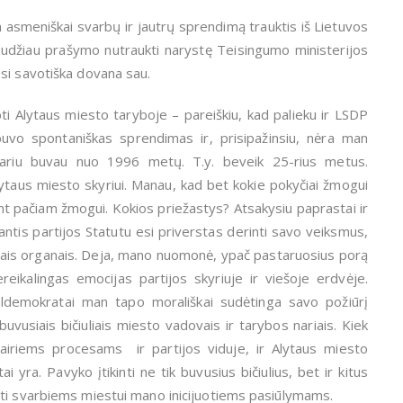
 asmeniškai svarbų ir jautrų sprendimą trauktis iš Lietuvos
paudžiau prašymo nutraukti narystę Teisingumo ministerijos
si savotiška dovana sau.
bti Alytaus miesto taryboje – pareiškiu, kad palieku ir LSDP
buvo spontaniškas sprendimas ir, prisipažinsiu, nėra man
 nariu buvau nuo 1996 metų. T.y. beveik 25-rius metus.
lytaus miesto skyriui. Manau, kad bet kokie pokyčiai žmogui
ant pačiam žmogui. Kokios priežastys? Atsakysiu paprastai ir
jantis partijos Statutu esi priverstas derinti savo veiksmus,
amais organais. Deja, mano nuomonė, ypač pastaruosius porą
ereikalingas emocijas partijos skyriuje ir viešoje erdvėje.
aldemokratai man tapo morališkai sudėtinga savo požiūrį
buvusiais bičiuliais miesto vadovais ir tarybos nariais. Kiek
įvairiems procesams ir partijos viduje, ir Alytaus miesto
ai yra. Pavyko įtikinti ne tik buvusius bičiulius, bet ir kitus
rti svarbiems miestui mano inicijuotiems pasiūlymams.