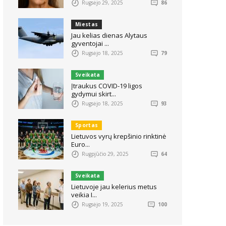
Rugsėjo 29, 2025
86
Miestas
Jau kelias dienas Alytaus
gyventojai ...
Rugsėjo 18, 2025
79
Sveikata
Įtraukus COVID-19 ligos
gydymui skirt...
Rugsėjo 18, 2025
93
Sportas
Lietuvos vyrų krepšinio rinktinė
Euro...
Rugpjūčio 29, 2025
64
Sveikata
Lietuvoje jau kelerius metus
veikia I...
Rugsėjo 19, 2025
100