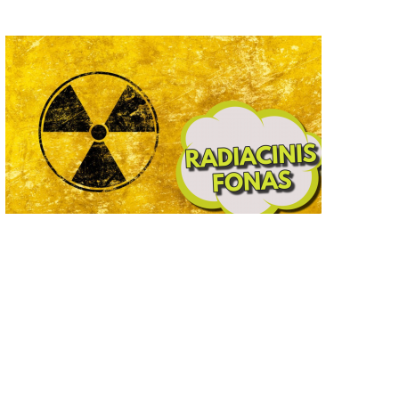
Ištark, išgirsk, išsaugok...“
Alytaus rajono maudyklų
vandens kokybė – puiki!
2022-06-16
0
2025-05-29