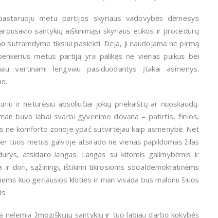
, pastaruoju metu partijos skyriaus vadovybės dėmesys
tarpusavio santykių aiškinimąsi skyriaus etikos ir procedūrų
no sutramdymo tikslui pasiekti. Deja, ji naudojama ne pirmą
penkerius metus partiją yra palikęs ne vienas puikus bei
au vertinami lengviau pasiduodantys įtakai asmenys.
no.
uriu ir neturėsiu absoliučiai jokių priekaištų ar nuoskaudų.
 man buvo labai svarbi gyvenimo dovana – patirtis, žinios,
 ne komforto zonoje ypač sutvirtėjau kaip asmenybė. Net
 per tuos metus galvoje atsirado ne vienas papildomas žilas
durys, atsidaro langas. Langas su kitomis galimybėmis ir
r dori, sąžiningi, ištikimi tikrosioms socialdemokratinėms
 jiems kuo geriausios kloties ir man visada bus malonu šiuos
s.
 nelemia žmogiškųjų santykių ir tuo labiau darbo kokybės