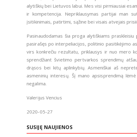
alytiškių bei Lietuvos labui. Mes visi pirmiausiai es
ir kompetencija. Nepriklausymas partijai man sut
įsitikinimais, patirtimi, sąžine bei visais atvejais pr
Pasinaudodamas šia proga alytiškiams praskleisiu p
pasirašęs po interpeliacijos, politinio pasitikėjimo 
virs konkrečiu rezultatu, priklausys ir nuo mer
sprendžiant švietimo pertvarkos sprendimų atšau
drąsos bei kitų aplinkybių. Asmeniškai aš nepreten
asmeninių interesų. Šį mano apsisprendimą lėmė vi
negalima.
Valerijus Vencius
2020-05-27
SUSIJĘ NAUJIENOS