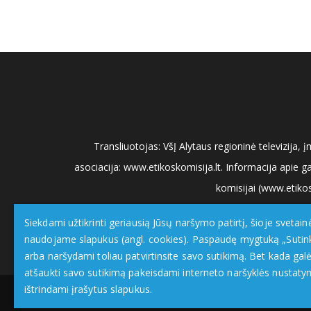
Transliuotojas: VšĮ Alytaus regioninė televizija
asociacija: www.etikoskomisija.lt. Informacija apie g
komisijai (www.etikos
Siekdami užtikrinti geriausią Jūsų naršymo patirtį, šioje svetain
naudojame slapukus (angl. cookies). Paspaudę mygtuką „Sutin
arba naršydami toliau patvirtinsite savo sutikimą. Bet kada galė
atšaukti savo sutikimą pakeisdami interneto naršyklės nustaty
ištrindami įrašytus slapukus.
DzukijosTV.lt
| © 2026 Visos teisės saugomos |
Priva