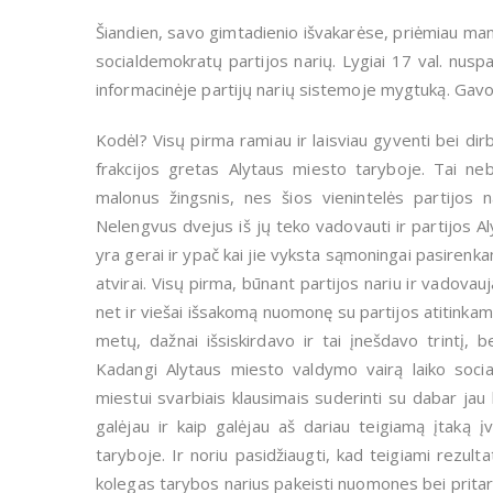
Šiandien, savo gimtadienio išvakarėse, priėmiau man
socialdemokratų partijos narių. Lygiai 17 val. nus
informacinėje partijų narių sistemoje mygtuką. Gavo
Kodėl? Visų pirma ramiau ir laisviau gyventi bei dir
frakcijos gretas Alytaus miesto taryboje. Tai ne
malonus žingsnis, nes šios vienintelės partijos
Nelengvus dvejus iš jų teko vadovauti ir partijos A
yra gerai ir ypač kai jie vyksta sąmoningai pasirenk
atvirai. Visų pirma, būnant partijos nariu ir vadovau
net ir viešai išsakomą nuomonę su partijos atitink
metų, dažnai išsiskirdavo ir tai įnešdavo trintį, b
Kadangi Alytaus miesto valdymo vairą laiko soci
miestui svarbiais klausimais suderinti su dabar jau 
galėjau ir kaip galėjau aš dariau teigiamą įtaką 
taryboje. Ir noriu pasidžiaugti, kad teigiami rezultat
kolegas tarybos narius pakeisti nuomones bei prita