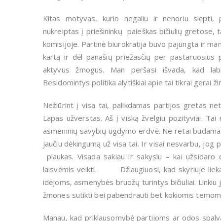
Kitas motyvas, kurio negaliu ir nenoriu slėpti
nukreiptas į priešininkų paieškas bičiulių gretose, 
komisijoje. Partinė biurokratija buvo pajungta ir ma
kartą ir dėl panašių priežasčių per pastaruosius 
aktyvus žmogus. Man peršasi išvada, kad labi
Besidomintys politika alytiškiai apie tai tikrai gerai ži
Nežiūrint į visa tai, palikdamas partijos gretas net
Lapas užverstas. Aš į viską žvelgiu pozityviai. Tai
asmeninių savybių ugdymo erdvė. Ne retai būdamas
jaučiu dėkingumą už visa tai. Ir visai nesvarbu, jog
plaukas. Visada sakiau ir sakysiu – kai užsidaro 
laisvėmis veikti. Džiaugiuosi, kad skyriuje lieka i
idėjoms, asmenybės bruožų turintys bičiuliai. Linkiu
žmones sutikti bei pabendrauti bet kokiomis temomi
Manau, kad priklausomybė partijoms ar odos spalva