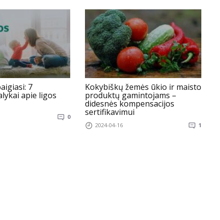
aigiasi: 7
Kokybiškų žemės ūkio ir maisto
„
lykai apie ligos
produktų gamintojams –
didesnės kompensacijos
sertifikavimui
0
2024-04-16
1