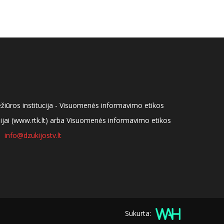
ežiūros institucija - Visuomenės informavimo etikos
isijai (www.rtk.lt) arba Visuomenės informavimo etikos
info@dzukijostv.lt
Sukurta: