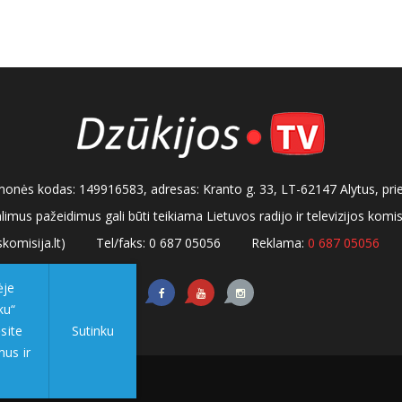
, įmonės kodas: 149916583, adresas: Kranto g. 33, LT-62147 Alytus, pri
alimus pažeidimus gali būti teikiama Lietuvos radijo ir televizijos kom
komisija.lt)
Tel/faks: 0 687 05056
Reklama:
0 687 05056
ėje
ku“
site
Sutinku
mus ir
tumo politika