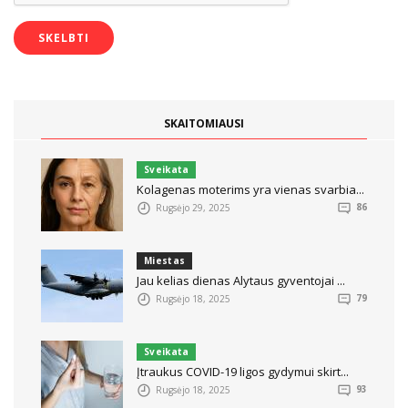
SKAITOMIAUSI
Sveikata
Kolagenas moterims yra vienas svarbia...
Rugsėjo 29, 2025
86
Miestas
Jau kelias dienas Alytaus gyventojai ...
Rugsėjo 18, 2025
79
Sveikata
Įtraukus COVID-19 ligos gydymui skirt...
Rugsėjo 18, 2025
93