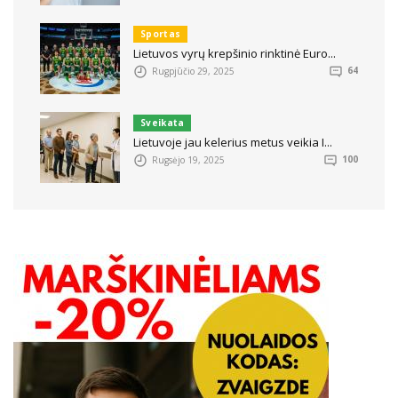
Sportas
Lietuvos vyrų krepšinio rinktinė Euro...
Rugpjūčio 29, 2025
64
Sveikata
Lietuvoje jau kelerius metus veikia I...
Rugsėjo 19, 2025
100