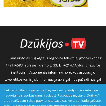
Transliuotojas: VšĮ Alytaus regioninė televizija, įmonės kodas:
149916583, adresas: Kranto g. 33, LT-62147 Alytus, priežiūros
institucija - Visuomenės informavimo etikos asociacija:
www.etikoskomisija.lt. Informacija apie galimus pažeidimus gali
būti teikiama Lietuvos radijo ir televizijos komisijai (www.rtk.lt)
Siekdami užtikrinti geriausią Jūsų naršymo patirtį, šioje svetainėje
arba Visuomenės informavimo etikos komisijai
naudojame slapukus (angl. cookies). Paspaudę mygtuką „Sutinku“
arba naršydami toliau patvirtinsite savo sutikimą. Bet kada galėsite
(www.etikoskomisija.lt)
Tel/faks: 0 687 05056
Reklama:
atšaukti savo sutikimą pakeisdami interneto naršyklės nustatymus