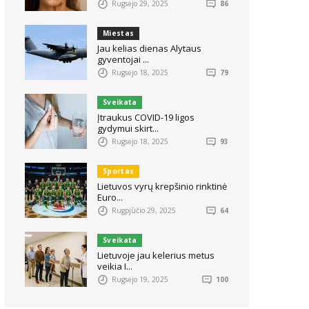
Rugsėjo 29, 2025
86
Miestas
Jau kelias dienas Alytaus
gyventojai ...
Rugsėjo 18, 2025
79
Sveikata
Įtraukus COVID-19 ligos
gydymui skirt...
Rugsėjo 18, 2025
93
Sportas
Lietuvos vyrų krepšinio rinktinė
Euro...
Rugpjūčio 29, 2025
64
Sveikata
Lietuvoje jau kelerius metus
veikia I...
Rugsėjo 19, 2025
100