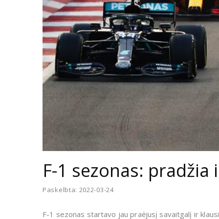
F-1 sezonas: pradžia 
Paskelbta: 2022-03-24
F-1 sezonas startavo jau praėjusį savaitgalį ir klau