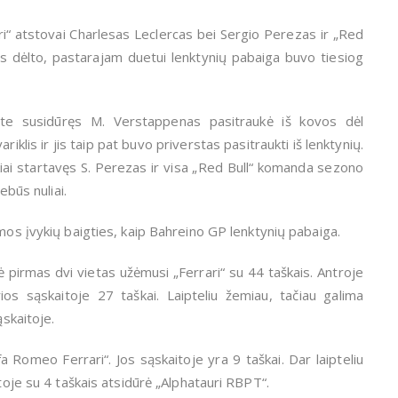
i“ atstovai Charlesas Leclercas bei Sergio Perezas ir „Red
s dėlto, pastarajam duetui lenktynių pabaiga buvo tiesiog
te susidūręs M. Verstappenas pasitraukė iš kovos dėl
riklis ir jis taip pat buvo priverstas pasitraukti iš lenktynių.
ai startavęs S. Perezas ir visa „Red Bull“ komanda sezono
ebūs nuliai.
mos įvykių baigties, kaip Bahreino GP lenktynių pabaiga.
 pirmas dvi vietas užėmusi „Ferrari“ su 44 taškais. Antroje
ios sąskaitoje 27 taškai. Laipteliu žemiau, tačiau galima
ąskaitoje.
fa Romeo Ferrari“. Jos sąskaitoje yra 9 taškai. Dar laipteliu
etoje su 4 taškais atsidūrė „Alphatauri RBPT“.