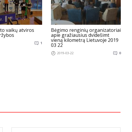
to vaikų atviros
Bėgimo renginių organizatoriai
P
ržybos
apie gražiausius dvidešimt
b
vieną kilometrą Lietuvoje 2019
1
03 22
2019-03-22
0