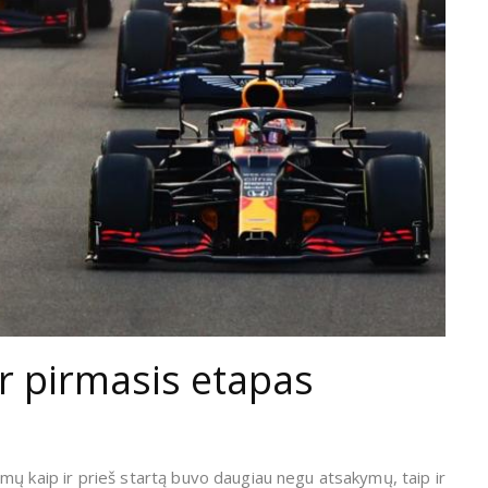
ir pirmasis etapas
simų kaip ir prieš startą buvo daugiau negu atsakymų, taip ir