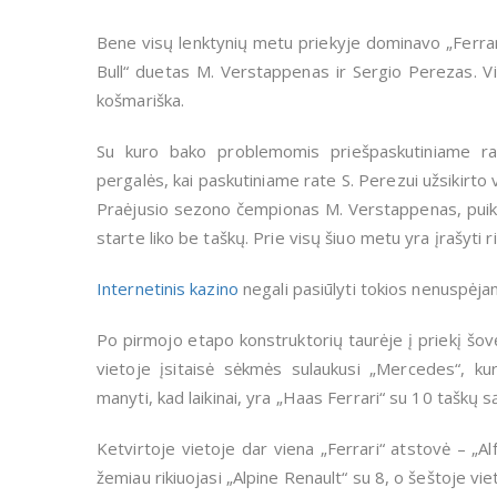
Bene visų lenktynių metu priekyje dominavo „Ferrar
Bull“ duetas M. Verstappenas ir Sergio Perezas. Vi
košmariška.
Su kuro bako problemomis priešpaskutiniame ra
pergalės, kai paskutiniame rate S. Perezui užsikirto va
Praėjusio sezono čempionas M. Verstappenas, puiki
starte liko be taškų. Prie visų šiuo metu yra įrašyti ri
Internetinis kazino
negali pasiūlyti tokios nenuspėja
Po pirmojo etapo konstruktorių taurėje į priekį šovė
vietoje įsitaisė sėkmės sulaukusi „Mercedes“, kur
manyti, kad laikinai, yra „Haas Ferrari“ su 10 taškų s
Ketvirtoje vietoje dar viena „Ferrari“ atstovė – „Al
žemiau rikiuojasi „Alpine Renault“ su 8, o šeštoje vi