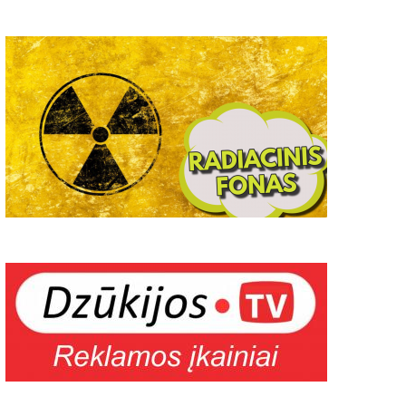
oledinės žūklės varžybose ؘ–
Lietuvos vyrų krepšinio
eveik 100 dalyvių!
rinktinė išlaikė rimtą eg
- Gran Kanarijoje įveikti 
2026-02-10
13
2022 08 17
2022-08-17