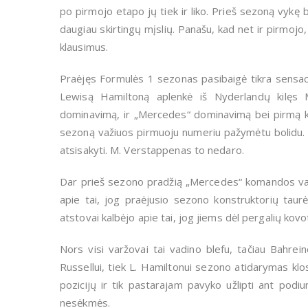
po pirmojo etapo jų tiek ir liko. Prieš sezoną vykę
daugiau skirtingų mįslių. Panašu, kad net ir pirmoj
klausimus.
Praėjęs Formulės 1 sezonas pasibaigė tikra sensac
Lewisą Hamiltoną aplenkė iš Nyderlandų kilęs 
dominavimą, ir „Mercedes“ dominavimą bei pirmą k
sezoną važiuos pirmuoju numeriu pažymėtu bolidu. Ši
atsisakyti. M. Verstappenas to nedaro.
Dar prieš sezono pradžią „Mercedes“ komandos vado
apie tai, jog praėjusio sezono konstruktorių ta
atstovai kalbėjo apie tai, jog jiems dėl pergalių kovot
Nors visi varžovai tai vadino blefu, tačiau Bahrein
Russellui, tiek L. Hamiltonui sezono atidarymas klos
pozicijų ir tik pastarajam pavyko užlipti ant podi
nesėkmės.