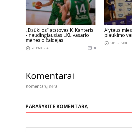
„Dzūkijos“ atstovas K. Kanteris
Alytaus mies
- naudingiausias LKL vasario
plaukimo va
mėnesio žaidėjas
2018-03-08
2019-03-04
0
Komentarai
Komentarų nėra
PARAŠYKITE KOMENTARĄ