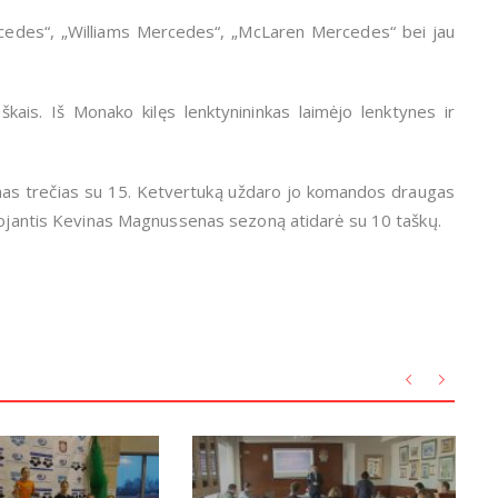
cedes“, „Williams Mercedes“, „McLaren Mercedes“ bei jau
kais. Iš Monako kilęs lenktynininkas laimėjo lenktynes ir
onas trečias su 15. Ketvertuką uždaro jo komandos draugas
ruojantis Kevinas Magnussenas sezoną atidarė su 10 taškų.