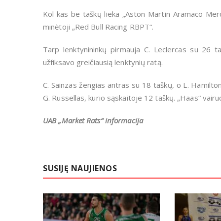
Kol kas be taškų lieka „Aston Martin Aramaco Mer
minėtoji „Red Bull Racing RBPT“.
Tarp lenktynininkų pirmauja C. Leclercas su 26 taš
užfiksavo greičiausią lenktynių ratą.
C. Sainzas žengias antras su 18 taškų, o L. Hamilt
G. Russellas, kurio sąskaitoje 12 taškų. „Haas“ vai
UAB „Market Rats“ informacija
SUSIJĘ NAUJIENOS