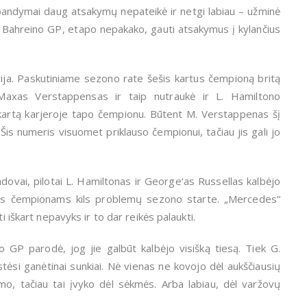
 bandymai daug atsakymų nepateikė ir netgi labiau – užminė
o, Bahreino GP, etapo nepakako, gauti atsakymus į kylančius
ija. Paskutiniame sezono rate šešis kartus čempioną britą
Maxas Verstappensas ir taip nutraukė ir L. Hamiltono
artą karjeroje tapo čempionu. Būtent M. Verstappenas šį
s numeris visuomet priklauso čempionui, tačiau jis gali jo
vai, pilotai L. Hamiltonas ir George‘as Russellas kalbėjo
urės čempionams kils problemų sezono starte. „Mercedes“
i iškart nepavyks ir to dar reikės palaukti.
o GP parodė, jog jie galbūt kalbėjo visišką tiesą. Tiek G.
tėsi ganėtinai sunkiai. Nė vienas ne kovojo dėl aukščiausių
umo, tačiau tai įvyko dėl sėkmės. Arba labiau, dėl varžovų