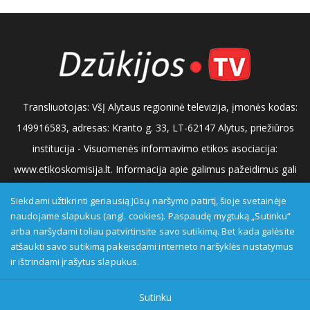
Transliuotojas: VšĮ Alytaus regioninė televizija, įmonės kodas:
149916583, adresas: Kranto g. 33, LT-62147 Alytus, priežiūros
institucija - Visuomenės informavimo etikos asociacija:
www.etikoskomisija.lt. Informacija apie galimus pažeidimus gali
būti teikiama Lietuvos radijo ir televizijos komisijai (www.rtk.lt)
Siekdami užtikrinti geriausią Jūsų naršymo patirtį, šioje svetainėje
arba Visuomenės informavimo etikos komisijai
naudojame slapukus (angl. cookies). Paspaudę mygtuką „Sutinku“
arba naršydami toliau patvirtinsite savo sutikimą. Bet kada galėsite
(www.etikoskomisija.lt)
Tel/faks: 0 687 05056
Reklama:
atšaukti savo sutikimą pakeisdami interneto naršyklės nustatymus
0 687 05056
info@dzukijostv.lt
ir ištrindami įrašytus slapukus.
Sutinku