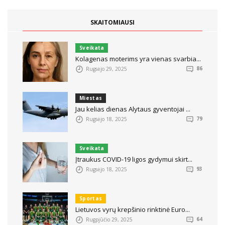
SKAITOMIAUSI
Sveikata
Kolagenas moterims yra vienas svarbia...
Rugsėjo 29, 2025
86
Miestas
Jau kelias dienas Alytaus gyventojai ...
Rugsėjo 18, 2025
79
Sveikata
Įtraukus COVID-19 ligos gydymui skirt...
Rugsėjo 18, 2025
93
Sportas
Lietuvos vyrų krepšinio rinktinė Euro...
Rugpjūčio 29, 2025
64