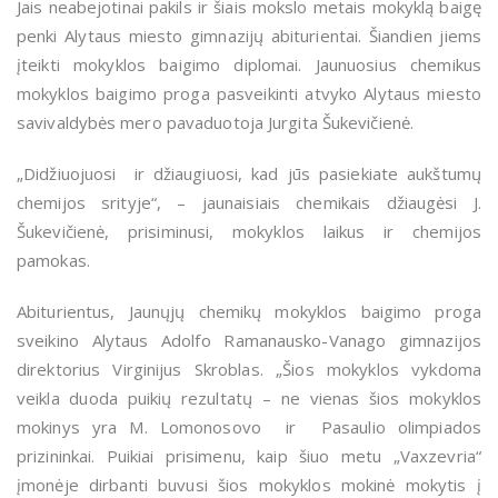
Jais neabejotinai pakils ir šiais mokslo metais mokyklą baigę
penki Alytaus miesto gimnazijų abiturientai. Šiandien jiems
įteikti mokyklos baigimo diplomai. Jaunuosius chemikus
mokyklos baigimo proga pasveikinti atvyko Alytaus miesto
savivaldybės mero pavaduotoja Jurgita Šukevičienė.
„Didžiuojuosi ir džiaugiuosi, kad jūs pasiekiate aukštumų
chemijos srityje“, – jaunaisiais chemikais džiaugėsi J.
Šukevičienė, prisiminusi, mokyklos laikus ir chemijos
pamokas.
Abiturientus, Jaunųjų chemikų mokyklos baigimo proga
sveikino Alytaus Adolfo Ramanausko-Vanago gimnazijos
direktorius Virginijus Skroblas. „Šios mokyklos vykdoma
veikla duoda puikių rezultatų – ne vienas šios mokyklos
mokinys yra M. Lomonosovo ir Pasaulio olimpiados
prizininkai. Puikiai prisimenu, kaip šiuo metu „Vaxzevria“
įmonėje dirbanti buvusi šios mokyklos mokinė mokytis į