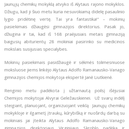
Jaunųjų chemikų mokyklą atvyko iš Alytaus rajono mokyklos.
Džiugu, kad ji šiuo metu kuria nesuvokiamą didelę pasaulinio
lygio pridėtinę vertę. Tai yra fantastika!“ – mokinių
pasiekimais džiaugėsi gimnazijos direktorius. Pasak jo,
džiugina ir tai, kad iš 168 praėjusiais metais gimnaziją
baigusių abiturientų 28 mokiniai pasirinko su medicinos
mokslais susijusias specialybes.
Mokinių pasiekimais pasidžiaugė ir sėkmės tolimesniuose
moksluose jiems linkėjo Alytaus Adolfo Ramanausko-Vanago
gimnazijos chemijos mokytoja ekspertė Janė Liutkienė.
Renginio metu padėkota į užtarnautą poilsį išėjusiai
Chemijos mokytojai Alvyrai Geležauskienei. Už svarų indėlį
steigiant, planuojant, organizuojant veiklą Jaunųjų chemikų
mokykloje ir ilgametį įtraukų, kūrybišką ir nuoširdų darbą su
mokiniais jai įteikta Alytaus Adolfo Ramanausko-Vanago
gimnazijos direktoriaus Virginijaus Skroblo padėka ir