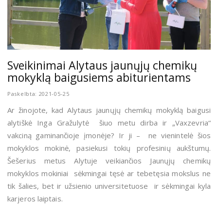
Sveikinimai Alytaus jaunųjų chemikų
mokyklą baigusiems abiturientams
Paskelbta: 2021-05-25
Ar žinojote, kad Alytaus jaunųjų chemikų mokyklą baigusi
alytiškė Inga Gražulytė šiuo metu dirba ir „Vaxzevria“
vakciną gaminančioje įmonėje? Ir ji – ne vienintelė šios
mokyklos mokinė, pasiekusi tokių profesinių aukštumų.
Šešerius metus Alytuje veikiančios Jaunųjų chemikų
mokyklos mokiniai sėkmingai tęsė ar tebetęsia mokslus ne
tik šalies, bet ir užsienio universitetuose ir sėkmingai kyla
karjeros laiptais.