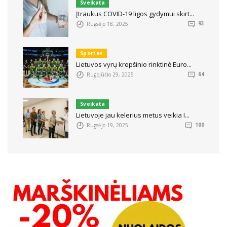
Sveikata
Įtraukus COVID-19 ligos gydymui skirt...
Rugsėjo 18, 2025
93
Sportas
Lietuvos vyrų krepšinio rinktinė Euro...
Rugpjūčio 29, 2025
64
Sveikata
Lietuvoje jau kelerius metus veikia I...
Rugsėjo 19, 2025
100