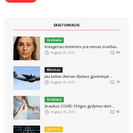
SKAITOMIAUSI
Sveikata
Kolagenas moterims yra vienas svarbia...
Rugsėjo 29, 2025
86
Miestas
Jau kelias dienas Alytaus gyventojai ...
Rugsėjo 18, 2025
79
Sveikata
Įtraukus COVID-19 ligos gydymui skirt...
Rugsėjo 18, 2025
93
Sportas