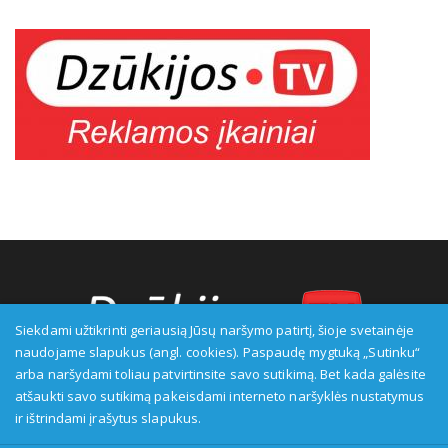
Siekdami užtikrinti geriausią Jūsų naršymo patirtį, šioje svetainėje
naudojame slapukus (angl. cookies). Paspaudę mygtuką „Sutinku“
arba naršydami toliau patvirtinsite savo sutikimą. Bet kada galėsite
Transliuotojas: VšĮ Alytaus regioninė televizija, įmonės kodas:
atšaukti savo sutikimą pakeisdami interneto naršyklės nustatymus
149916583, adresas: Kranto g. 33, LT-62147 Alytus, priežiūros
ir ištrindami įrašytus slapukus.
institucija - Visuomenės informavimo etikos asociacija: