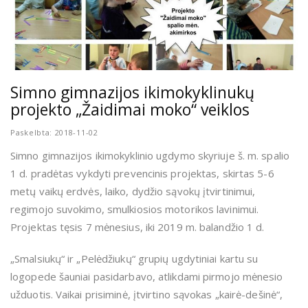
Simno gimnazijos ikimokyklinukų
projekto „Žaidimai moko“ veiklos
Paskelbta: 2018-11-02
Simno gimnazijos ikimokyklinio ugdymo skyriuje š. m. spalio
1 d. pradėtas vykdyti prevencinis projektas, skirtas 5-6
metų vaikų erdvės, laiko, dydžio sąvokų įtvirtinimui,
regimojo suvokimo, smulkiosios motorikos lavinimui.
Projektas tęsis 7 mėnesius, iki 2019 m. balandžio 1 d.
„Smalsiukų“ ir „Pelėdžiukų“ grupių ugdytiniai kartu su
logopede šauniai pasidarbavo, atlikdami pirmojo mėnesio
užduotis. Vaikai prisiminė, įtvirtino sąvokas „kairė-dešinė“,