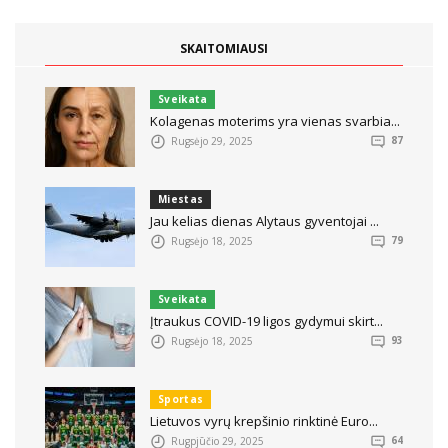
SKAITOMIAUSI
Sveikata
Kolagenas moterims yra vienas svarbia...
Rugsėjo 29, 2025
87
Miestas
Jau kelias dienas Alytaus gyventojai ...
Rugsėjo 18, 2025
79
Sveikata
Įtraukus COVID-19 ligos gydymui skirt...
Rugsėjo 18, 2025
93
Sportas
Lietuvos vyrų krepšinio rinktinė Euro...
Rugpjūčio 29, 2025
64