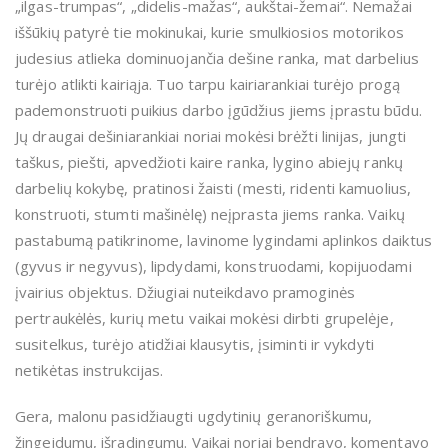
„ilgas-trumpas“, „didelis-mažas“, aukštai-žemai“. Nemažai
iššūkių patyrė tie mokinukai, kurie smulkiosios motorikos
judesius atlieka dominuojančia dešine ranka, mat darbelius
turėjo atlikti kairiąja. Tuo tarpu kairiarankiai turėjo progą
pademonstruoti puikius darbo įgūdžius jiems įprastu būdu.
Jų draugai dešiniarankiai noriai mokėsi brėžti linijas, jungti
taškus, piešti, apvedžioti kaire ranka, lygino abiejų rankų
darbelių kokybę, pratinosi žaisti (mesti, ridenti kamuolius,
konstruoti, stumti mašinėlę) neįprasta jiems ranka. Vaikų
pastabumą patikrinome, lavinome lygindami aplinkos daiktus
(gyvus ir negyvus), lipdydami, konstruodami, kopijuodami
įvairius objektus. Džiugiai nuteikdavo pramoginės
pertraukėlės, kurių metu vaikai mokėsi dirbti grupelėje,
susitelkus, turėjo atidžiai klausytis, įsiminti ir vykdyti
netikėtas instrukcijas.
Gera, malonu pasidžiaugti ugdytinių geranoriškumu,
žingeidumu, išradingumu. Vaikai noriai bendravo, komentavo