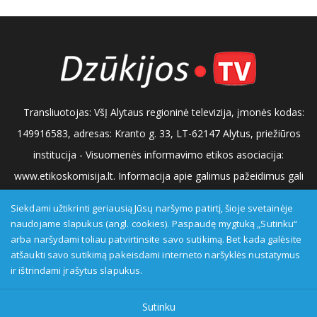
Transliuotojas: VšĮ Alytaus regioninė televizija, įmonės kodas:
149916583, adresas: Kranto g. 33, LT-62147 Alytus, priežiūros
institucija - Visuomenės informavimo etikos asociacija:
www.etikoskomisija.lt. Informacija apie galimus pažeidimus gali
būti teikiama Lietuvos radijo ir televizijos komisijai (www.rtk.lt)
Siekdami užtikrinti geriausią Jūsų naršymo patirtį, šioje svetainėje
arba Visuomenės informavimo etikos komisijai
naudojame slapukus (angl. cookies). Paspaudę mygtuką „Sutinku“
arba naršydami toliau patvirtinsite savo sutikimą. Bet kada galėsite
(www.etikoskomisija.lt)
Tel/faks: 0 687 05056
Reklama:
atšaukti savo sutikimą pakeisdami interneto naršyklės nustatymus
0 687 05056
info@dzukijostv.lt
ir ištrindami įrašytus slapukus.
Sutinku