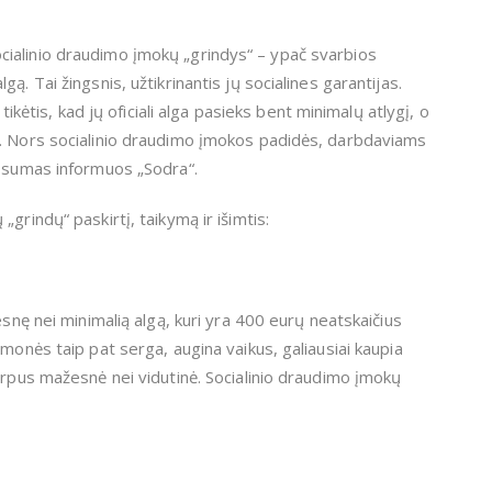
ialinio draudimo įmokų „grindys“ – ypač svarbios
. Tai žingsnis, užtikrinantis jų socialines garantijas.
tikėtis, kad jų oficiali alga pasieks bent minimalų atlygį, o
ė. Nors socialinio draudimo įmokos padidės, darbdaviams
s sumas informuos „Sodra“.
grindų“ paskirtį, taikymą ir išimtis:
esnę nei minimalią algą, kuri yra 400 eurų neatskaičius
monės taip pat serga, augina vaikus, galiausiai kaupia
erpus mažesnė nei vidutinė. Socialinio draudimo įmokų