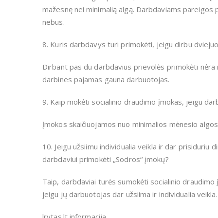
mažesnę nei minimalią algą. Darbdaviams pareigos p
nebus.
8. Kuris darbdavys turi primokėti, jeigu dirbu dviej
Dirbant pas du darbdavius prievolės primokėti nėra 
darbines pajamas gauna darbuotojas.
9. Kaip mokėti socialinio draudimo įmokas, jeigu dar
Įmokos skaičiuojamos nuo minimalios mėnesio algos p
10. Jeigu užsiimu individualia veikla ir dar prisidur
darbdaviui primokėti „Sodros“ įmokų?
Taip, darbdaviai turės sumokėti socialinio draudimo
jeigu jų darbuotojas dar užsiima ir individualia veikla.
lrytas.lt informacija