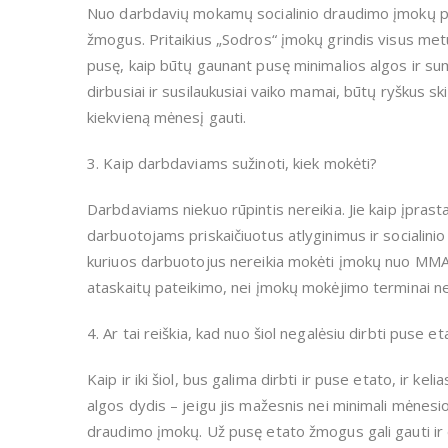
Nuo darbdavių mokamų socialinio draudimo įmokų pri
žmogus. Pritaikius „Sodros“ įmokų grindis visus me
pusę, kaip būtų gaunant pusę minimalios algos ir su
dirbusiai ir susilaukusiai vaiko mamai, būtų ryškus s
kiekvieną mėnesį gauti.
3. Kaip darbdaviams sužinoti, kiek mokėti?
Darbdaviams niekuo rūpintis nereikia. Jie kaip įprastai
darbuotojams priskaičiuotus atlyginimus ir socialini
kuriuos darbuotojus nereikia mokėti įmokų nuo MMA
ataskaitų pateikimo, nei įmokų mokėjimo terminai nes
4. Ar tai reiškia, kad nuo šiol negalėsiu dirbti puse e
Kaip ir iki šiol, bus galima dirbti ir puse etato, ir k
algos dydis – jeigu jis mažesnis nei minimali mėnesi
draudimo įmokų. Už pusę etato žmogus gali gauti ir 