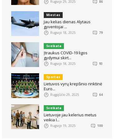
Rugsėjo 29, 2025
86
Miestas
Jau kelias dienas Alytaus
gyventojai ...
Rugsėjo 18, 2025
79
Sveikata
Įtraukus COVID-19 ligos
gydymui skirt...
Rugsėjo 18, 2025
93
Sportas
Lietuvos vyrų krepšinio rinktinė
Euro...
Rugpjūčio 29, 2025
64
Sveikata
Lietuvoje jau kelerius metus
veikia I...
Rugsėjo 19, 2025
100