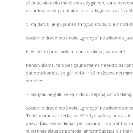
už pusę vidutinio mėnesinio atlyginimo, kuris perkop
draudimo įmokų neatsiras, nes atlyginimas viršija 
5. Ką daryti, jeigu jaunas žmogus studijuoja ir nori d
Socialinio draudimo įmokų „grindys“ netaikomos jauni
6. Ar dėl to pensininkams bus sunkiau įsidarbinti?
Pensininkams, taip pat gaunantiems netekto darbing
pat netaikomos, jie gali dirbti ir už mažesnę nei min
nereikės.
7. Slaugau neįgalų vaiką ir dirbu nepilną darbo dien
Socialinio draudimo įmokų „grindys“ netaikomos ir t
Todėl mamos ar tėčiai, prižiūrintys vaikus, antrais ir
pavyzdžiui, kelias dienas per savaitę. Taip pat tie, 
nuolatinės slaugos poreikis, ar turinčiuosius visišką ne