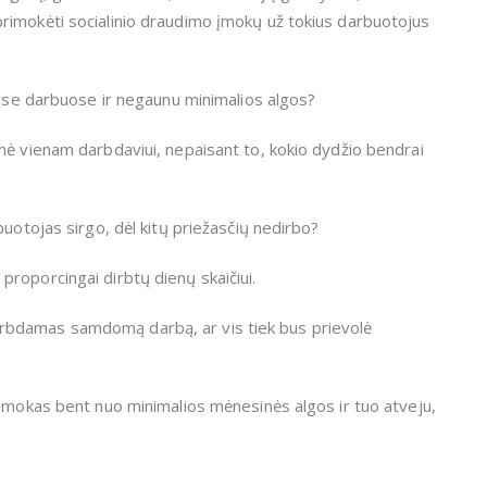
rimokėti socialinio draudimo įmokų už tokius darbuotojus
uose darbuose ir negaunu minimalios algos?
nė vienam darbdaviui, nepaisant to, kokio dydžio bendrai
buotojas sirgo, dėl kitų priežasčių nedirbo?
roporcingai dirbtų dienų skaičiui.
iu dirbdamas samdomą darbą, ar vis tiek bus prievolė
 įmokas bent nuo minimalios mėnesinės algos ir tuo atveju,