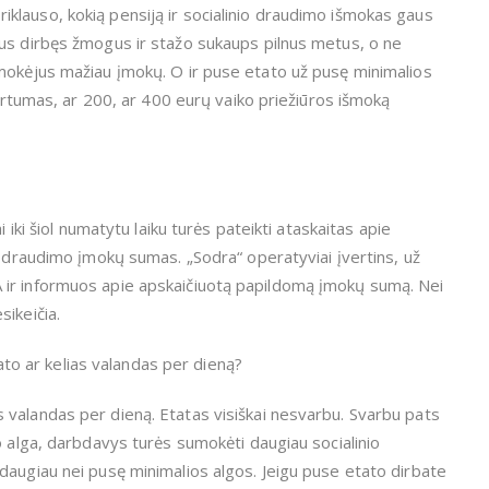
klauso, kokią pensiją ir socialinio draudimo išmokas gaus
tus dirbęs žmogus ir stažo sukaups pilnus metus, o ne
mokėjus mažiau įmokų. O ir puse etato už pusę minimalios
kirtumas, ar 200, ar 400 eurų vaiko priežiūros išmoką
 iki šiol numatytu laiku turės pateikti ataskaitas apie
o draudimo įmokų sumas. „Sodra“ operatyviai įvertins, už
 ir informuos apie apskaičiuotą papildomą įmokų sumą. Nei
ikeičia.
tato ar kelias valandas per dieną?
elias valandas per dieną. Etatas visiškai nesvarbu. Svarbu pats
o alga, darbdavys turės sumokėti daugiau socialinio
daugiau nei pusę minimalios algos. Jeigu puse etato dirbate