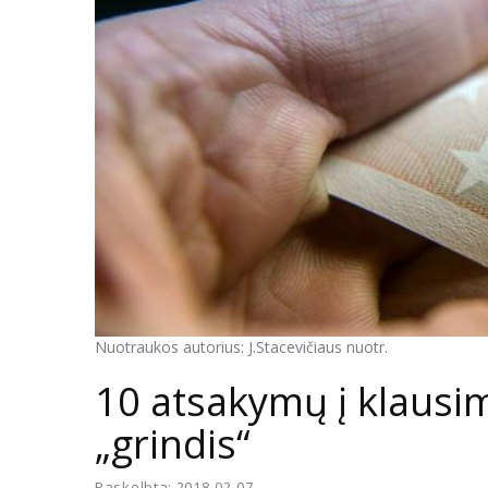
Nuotraukos autorius: J.Stacevičiaus nuotr.
10 atsakymų į klausi
„grindis“
Paskelbta: 2018-02-07