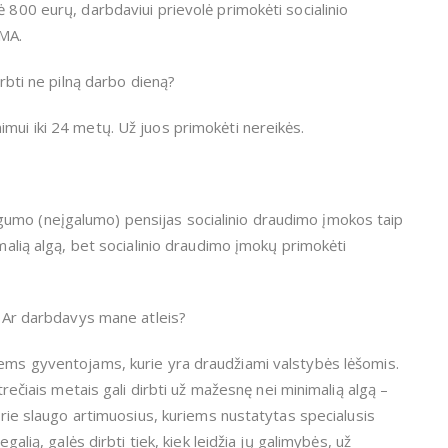
ė 800 eurų, darbdaviui prievolė primokėti socialinio
MMA.
irbti ne pilną darbo dieną?
mui iki 24 metų. Už juos primokėti nereikės.
umo (neįgalumo) pensijas socialinio draudimo įmokos taip
imalią algą, bet socialinio draudimo įmokų primokėti
ą. Ar darbdavys mane atleis?
iems gyventojams, kurie yra draudžiami valstybės lėšomis.
 trečiais metais gali dirbti už mažesnę nei minimalią algą –
kurie slaugo artimuosius, kuriems nustatytas specialusis
galią, galės dirbti tiek, kiek leidžia jų galimybės, už