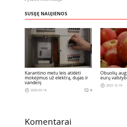
SUSIJĘ NAUJIENOS
Karantino metu leis atidėti
Obuolių augi
mokėjimus už elektrą, dujas ir
eurų valsty
vandenį
2022-12-16
2020-03-16
0
Komentarai