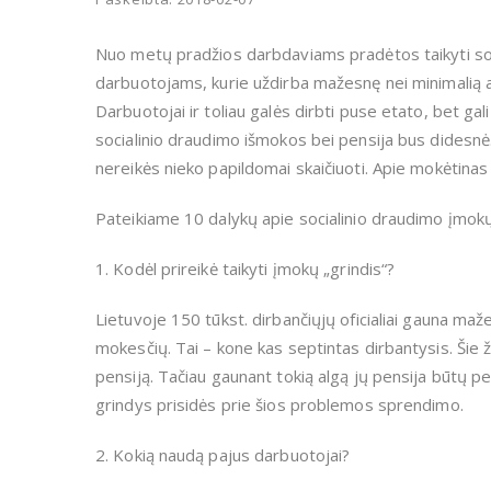
Nuo metų pradžios darbdaviams pradėtos taikyti soc
darbuotojams, kurie uždirba mažesnę nei minimalią algą
Darbuotojai ir toliau galės dirbti puse etato, bet gali 
socialinio draudimo išmokos bei pensija bus didesn
nereikės nieko papildomai skaičiuoti. Apie mokėtina
Pateikiame 10 dalykų apie socialinio draudimo įmokų „
1. Kodėl prireikė taikyti įmokų „grindis“?
Lietuvoje 150 tūkst. dirbančiųjų oficialiai gauna maž
mokesčių. Tai – kone kas septintas dirbantysis. Šie ž
pensiją. Tačiau gaunant tokią algą jų pensija būtų p
grindys prisidės prie šios problemos sprendimo.
2. Kokią naudą pajus darbuotojai?