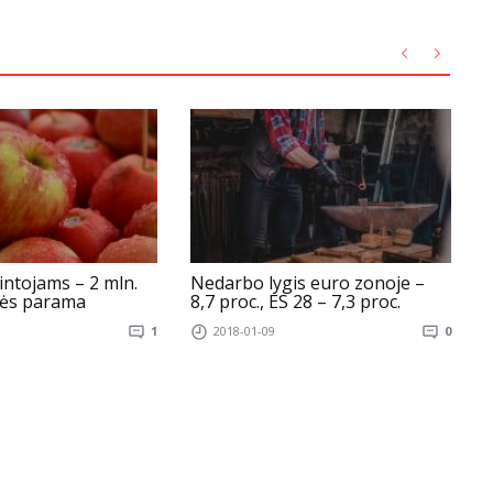
ntojams – 2 mln.
Nedarbo lygis euro zonoje –
Š
bės parama
8,7 proc., ES 28 – 7,3 proc.
v
i
1
2018-01-09
0
a