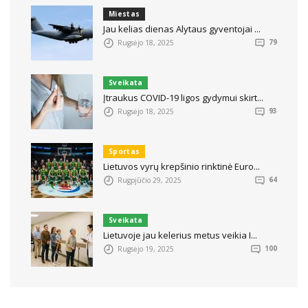
Miestas
Jau kelias dienas Alytaus gyventojai ...
Rugsėjo 18, 2025
79
Sveikata
Įtraukus COVID-19 ligos gydymui skirt...
Rugsėjo 18, 2025
93
Sportas
Lietuvos vyrų krepšinio rinktinė Euro...
Rugpjūčio 29, 2025
64
Sveikata
Lietuvoje jau kelerius metus veikia I...
Rugsėjo 19, 2025
100