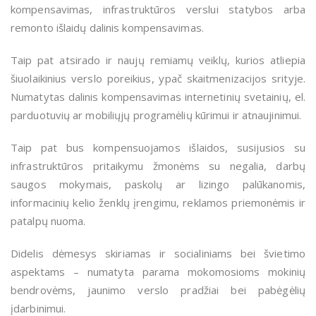
kompensavimas, infrastruktūros verslui statybos arba
remonto išlaidų dalinis kompensavimas.
Taip pat atsirado ir naujų remiamų veiklų, kurios atliepia
šiuolaikinius verslo poreikius, ypač skaitmenizacijos srityje.
Numatytas dalinis kompensavimas internetinių svetainių, el.
parduotuvių ar mobiliųjų programėlių kūrimui ir atnaujinimui.
Taip pat bus kompensuojamos išlaidos, susijusios su
infrastruktūros pritaikymu žmonėms su negalia, darbų
saugos mokymais, paskolų ar lizingo palūkanomis,
informacinių kelio ženklų įrengimu, reklamos priemonėmis ir
patalpų nuoma.
Didelis dėmesys skiriamas ir socialiniams bei švietimo
aspektams – numatyta parama mokomosioms mokinių
bendrovėms, jaunimo verslo pradžiai bei pabėgėlių
įdarbinimui.