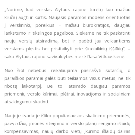
„Norime, kad verslas Alytaus rajone turėtų kuo mažiau
kliūčių augti ir kurtis. Naujasis paramos modelis orientuotas
į verslininkų poreikius – mažiau biurokratijos, daugiau
lankstumo ir tikslingos pagalbos. Siekiame ne tik paskatinti
naujų verslų atsiradimą, bet ir padėti jau veikiantiems
verslams plėstis bei prisitaikyti prie šiuolaikinių iššūkių“, –
sako Alytaus rajono savivaldybės merė Rasa Vitkauskienė.
Nuo šiol nebebus reikalaujama pasirašyti sutarčių, o
paraiškos paramai galės būti teikiamos visus metus, ne tik
ribotą laikotarpį. Be to, atsirado daugiau paramos
priemonių verslo kūrimui, plėtrai, inovacijoms ir socialiniam
atsakingumui skatinti.
Naujoje tvarkoje išliko populiariausios skatinimo priemonės,
pavyzdžiui, įmonės steigimo ir verslo planų rengimo išlaidų
kompensavimas, naujų darbo vietų įkūrimo išlaidų dalinis