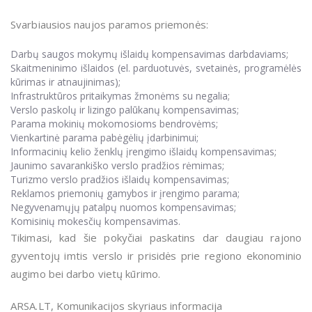
Svarbiausios naujos paramos priemonės:
Darbų saugos mokymų išlaidų kompensavimas darbdaviams;
Skaitmeninimo išlaidos (el. parduotuvės, svetainės, programėlės
kūrimas ir atnaujinimas);
Infrastruktūros pritaikymas žmonėms su negalia;
Verslo paskolų ir lizingo palūkanų kompensavimas;
Parama mokinių mokomosioms bendrovėms;
Vienkartinė parama pabėgėlių įdarbinimui;
Informacinių kelio ženklų įrengimo išlaidų kompensavimas;
Jaunimo savarankiško verslo pradžios rėmimas;
Turizmo verslo pradžios išlaidų kompensavimas;
Reklamos priemonių gamybos ir įrengimo parama;
Negyvenamųjų patalpų nuomos kompensavimas;
Komisinių mokesčių kompensavimas.
Tikimasi, kad šie pokyčiai paskatins dar daugiau rajono
gyventojų imtis verslo ir prisidės prie regiono ekonominio
augimo bei darbo vietų kūrimo.
ARSA.LT, Komunikacijos skyriaus informacija