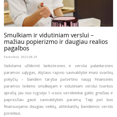
Smulkiam ir vidutiniam verslui –
mažiau popierizmo ir daugiau realios
pagalbos
Paskelbta: 2025-08-29
Siekdama užtikrinti lankstesnes ir verslui palankesnes
paramos sąlygas, Alytaus rajono savivaldybė imasi svarbių
pokyčių – šiandien taryba patvirtino naują Finansinės
paramos teikimo smulkiajam ir vidutiniam verslui tvarkos
aprašą. Jau nuo rugsėjo 1-osios verslininkai galės greičiau ir
paprasčiau gauti savivaldybės paramą. Taip pat bus
finansuojama daugiau veiklų, atitinkančių šiandienos verslo
poreikius.