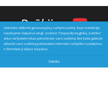
Siekdami užtikrinti geriausią Jūsų naršymo patirtį, šioje svetainėje
naudojame slapukus (angl. cookies). Paspaudę mygtuką „Sutinku“
arba naršydami toliau patvirtinsite savo sutikimą. Bet kada galėsite
Transliuotojas: VšĮ Alytaus regioninė televizija, įmonės kodas:
atšaukti savo sutikimą pakeisdami interneto naršyklės nustatymus
149916583, adresas: Kranto g. 33, LT-62147 Alytus, priežiūros
ir ištrindami įrašytus slapukus.
institucija - Visuomenės informavimo etikos asociacija:
www.etikoskomisija.lt. Informacija apie galimus pažeidimus gali
Sutinku
būti teikiama Lietuvos radijo ir televizijos komisijai (www.rtk.lt)
arba Visuomenės informavimo etikos komisijai
(www.etikoskomisija.lt)
Tel/faks: 0 687 05056
Reklama:
0 687 05056
info@dzukijostv.lt