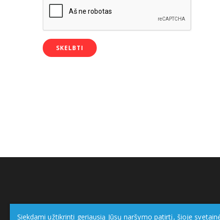
Siekdami užtikrinti geriausią Jūsų naršymo patirtį, šioje svetain