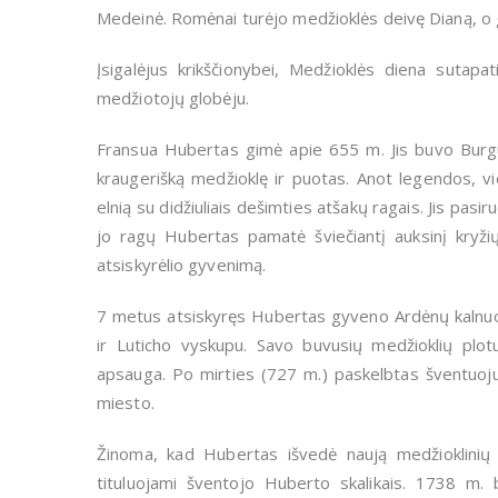
Medeinė. Romėnai turėjo medžioklės deivę Dianą, o g
Įsigalėjus krikščionybei, Medžioklės diena sutap
medžiotojų globėju.
Fransua Hubertas gimė apie 655 m. Jis buvo Bur
kraugerišką medžioklę ir puotas. Anot legendos, v
elnią su didžiuliais dešimties atšakų ragais. Jis pasir
jo ragų Hubertas pamatė šviečiantį auksinį kryžių
atsiskyrėlio gyvenimą.
7 metus atsiskyręs Hubertas gyveno Ardėnų kalnuo
ir Luticho vyskupu. Savo buvusių medžioklių plo
apsauga. Po mirties (727 m.) paskelbtas šventuoju
miesto.
Žinoma, kad Hubertas išvedė naują medžioklinių 
tituluojami šventojo Huberto skalikais. 1738 m.