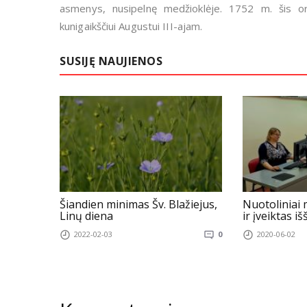
asmenys, nusipelnę medžioklėje. 1752 m. šis ord
kunigaikščiui Augustui III-ajam.
SUSIJĘ NAUJIENOS
Šiandien minimas Šv. Blažiejus,
Nuotoliniai 
Linų diena
ir įveiktas iš
2022-02-03
0
2020-06-02