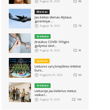
Rugsėjo 29, 2025
86
Miestas
Jau kelias dienas Alytaus
gyventojai ...
Rugsėjo 18, 2025
79
Sveikata
Įtraukus COVID-19 ligos
gydymui skirt...
Rugsėjo 18, 2025
93
Sportas
Lietuvos vyrų krepšinio rinktinė
Euro...
Rugpjūčio 29, 2025
64
Sveikata
Lietuvoje jau kelerius metus
veikia I...
Rugsėjo 19, 2025
100