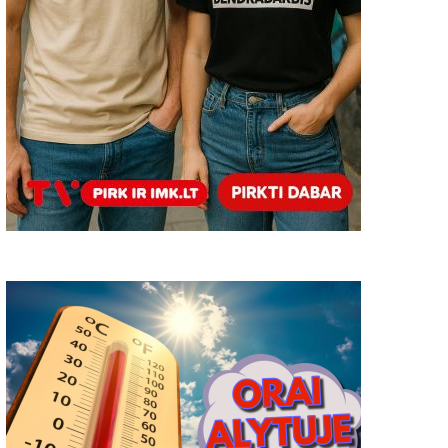
iandien minima Pasaulinė
Dovanos artimiesiems:
irko diena
nepersistenkite siekdami
nustebinti
2022-04-16
0
2018-12-15