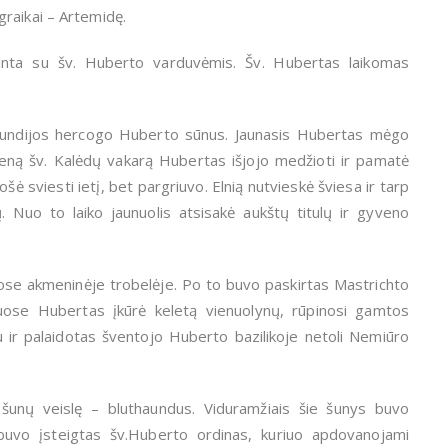
raikai – Artemidę.
atinta su šv. Huberto varduvėmis. Šv. Hubertas laikomas
gundijos hercogo Huberto sūnus. Jaunasis Hubertas mėgo
ieną šv. Kalėdų vakarą Hubertas išjojo medžioti ir pamatė
uošė sviesti ietį, bet pargriuvo. Elnią nutvieskė šviesa ir tarp
. Nuo to laiko jaunuolis atsisakė aukštų titulų ir gyveno
se akmeninėje trobelėje. Po to buvo paskirtas Mastrichto
tuose Hubertas įkūrė keletą vienuolynų, rūpinosi gamtos
 ir palaidotas šventojo Huberto bazilikoje netoli Nemiūro
šunų veislę – bluthaundus. Viduramžiais šie šunys buvo
 buvo įsteigtas šv.Huberto ordinas, kuriuo apdovanojami