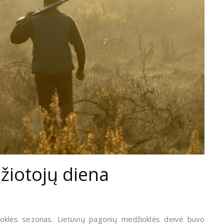
žiotojų diena
oklės sezonas. Lietuvių pagonių medžioklės deivė buvo