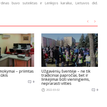
inas buvo suteiktas ir Lenkijos karaliui, Lietuvos did.
mokymai – priimtas
Užgavėnių šventėje – ne tik
Š
šūkis
tradiciniai papročiai, bet ir
c
linkėjimai būti vieningiems,
0
neprarasti vilties
2022-03-02
0