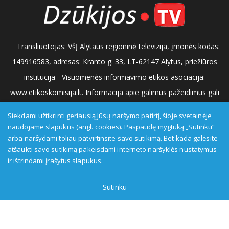
Transliuotojas: VšĮ Alytaus regioninė televizija, įmonės kodas:
149916583, adresas: Kranto g. 33, LT-62147 Alytus, priežiūros
institucija - Visuomenės informavimo etikos asociacija:
www.etikoskomisija.lt. Informacija apie galimus pažeidimus gali
būti teikiama Lietuvos radijo ir televizijos komisijai (www.rtk.lt)
Siekdami užtikrinti geriausią Jūsų naršymo patirtį, šioje svetainėje
arba Visuomenės informavimo etikos komisijai
naudojame slapukus (angl. cookies). Paspaudę mygtuką „Sutinku“
arba naršydami toliau patvirtinsite savo sutikimą. Bet kada galėsite
(www.etikoskomisija.lt)
Tel/faks: 0 687 05056
Reklama:
atšaukti savo sutikimą pakeisdami interneto naršyklės nustatymus
0 687 05056
info@dzukijostv.lt
ir ištrindami įrašytus slapukus.
Sutinku