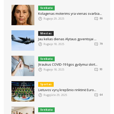
Sveikata
Kolagenas moterims yra vienas svarbia...
Rugsėjo 29, 2025
86
Miestas
Jau kelias dienas Alytaus gyventojai ...
Rugsėjo 18, 2025
79
Sveikata
Įtraukus COVID-19 ligos gydymui skirt...
Rugsėjo 18, 2025
93
Sportas
Lietuvos vyrų krepšinio rinktinė Euro...
Rugpjūčio 29, 2025
64
Sveikata