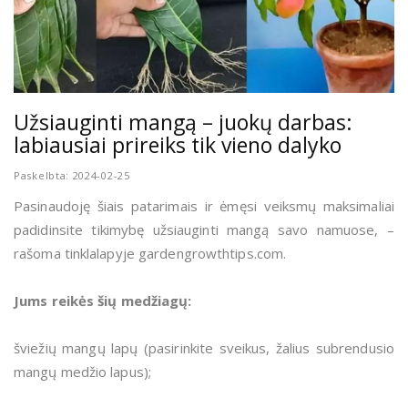
Užsiauginti mangą – juokų darbas:
labiausiai prireiks tik vieno dalyko
Paskelbta: 2024-02-25
Pasinaudoję šiais patarimais ir ėmęsi veiksmų maksimaliai
padidinsite tikimybę užsiauginti mangą savo namuose, –
rašoma tinklalapyje gardengrowthtips.com.
Jums reikės šių medžiagų:
šviežių mangų lapų (pasirinkite sveikus, žalius subrendusio
mangų medžio lapus);