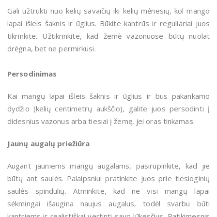
Gali užtrukti nuo kelių savaičių iki kelių mėnesių, kol mango
lapai išleis šaknis ir ūglius. Būkite kantrūs ir reguliariai juos
tikrinkite. Užtikrinkite, kad žemė vazonuose būtų nuolat
drėgna, bet ne permirkusi.
Persodinimas
Kai mangų lapai išleis šaknis ir ūglius ir bus pakankamo
dydžio (kelių centimetrų aukščio), galite juos persodinti į
didesnius vazonus arba tiesiai į žemę, jei oras tinkamas.
Jaunų augalų priežiūra
Augant jauniems mangų augalams, pasirūpinkite, kad jie
būtų ant saulės. Palaipsniui pratinkite juos prie tiesioginių
saulės spindulių. Atminkite, kad ne visi mangų lapai
sėkmingai išaugina naujus augalus, todėl svarbu būti
kantriems ir realistiškai vertinti savo lūkesčius. Patikimesnis