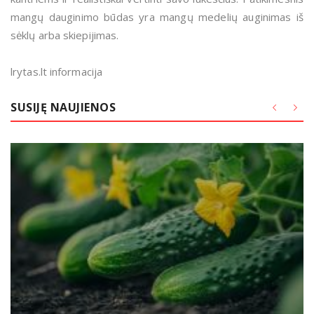
mangų dauginimo būdas yra mangų medelių auginimas iš
sėklų arba skiepijimas.
lrytas.lt informacija
SUSIJĘ NAUJIENOS