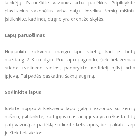
kenkėjų. Paruoškite vazonus arba padėklus Pripildykite
plastikinius vazonėlius arba daigų lovelius žemių mišiniu.
Įsitikinkite, kad indų dugne yra drenažo skylės.
Lapų paruošimas
Nupjaukite kiekvieno mango lapo stiebą, kad jis būtų
maždaug 2–3 cm ilgio. Prie lapo pagrindo, šiek tiek žemiau
stiebo tvirtinimo vietos, padarykite nedidelį pjūvį arba
įpjovą. Tai padės paskatinti šaknų augimą.
Sodinkite lapus
Įdėkite nupjautą kiekvieno lapo galą į vazonus su žemių
mišiniu, įsitikinkite, kad įpjovimas ar įpjova yra užkasta. Į tą
patį vazoną ar padėklą sodinkite kelis lapus, bet palikite tarp
jų šiek tiek vietos.