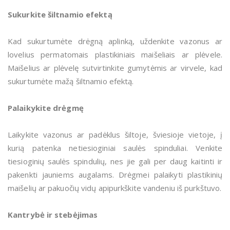
Sukurkite šiltnamio efektą
Kad sukurtumėte drėgną aplinką, uždenkite vazonus ar
lovelius permatomais plastikiniais maišeliais ar plėvele.
Maišelius ar plėvelę sutvirtinkite gumytėmis ar virvele, kad
sukurtumėte mažą šiltnamio efektą.
Palaikykite drėgmę
Laikykite vazonus ar padėklus šiltoje, šviesioje vietoje, į
kurią patenka netiesioginiai saulės spinduliai. Venkite
tiesioginių saulės spindulių, nes jie gali per daug kaitinti ir
pakenkti jauniems augalams. Drėgmei palaikyti plastikinių
maišelių ar pakuočių vidų apipurkškite vandeniu iš purkštuvo.
Kantrybė ir stebėjimas