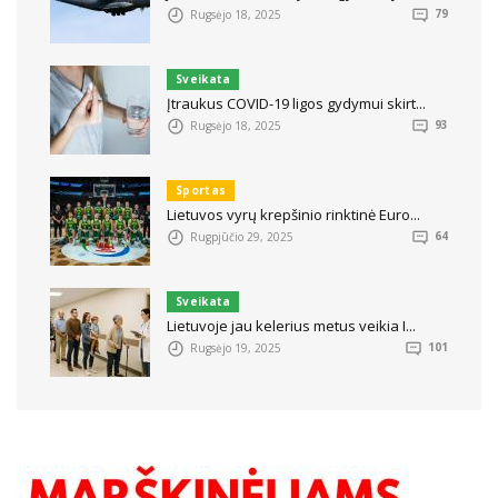
Rugsėjo 18, 2025
79
Sveikata
Įtraukus COVID-19 ligos gydymui skirt...
Rugsėjo 18, 2025
93
Sportas
Lietuvos vyrų krepšinio rinktinė Euro...
Rugpjūčio 29, 2025
64
Sveikata
Lietuvoje jau kelerius metus veikia I...
Rugsėjo 19, 2025
101