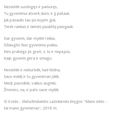
Nesėdėk sustingęs ir paniuręs,
Tu gyvenimui atverk duris ir jį pašauk.
Juk pasaulis tau po kojom guli,
Tiesk rankas ir laimės paukštę pasigauk.
Dar gyventi, dar mylėti reikia,
Džiaugtis šiuo gyvenimu puikiu,
Nes prabėgs jis greit, o tu ir nepajusi,
Kaip gyventi gera ir smagu.
Nesėdėk ir neburbėk, kad liūdna,
Savo indėlį ir tu gyveniman įdėk.
Medį pasodink, vaikus auginki,
Žmones, na, ir pats save mylėk.
Iš Irutės - Matažinskaitės Lazickienės knygos "Mano eilės -
tai mano gyvenimas", 2018 m.