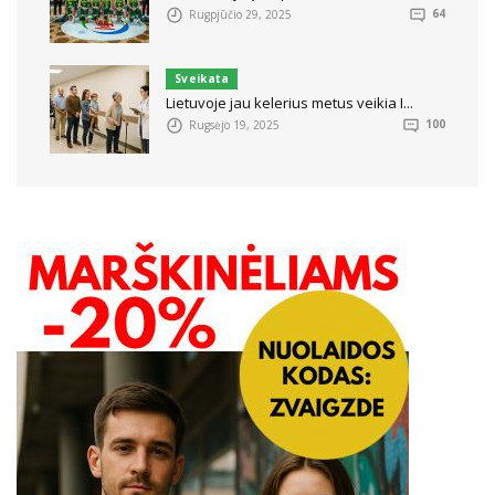
Rugpjūčio 29, 2025
64
Sveikata
Lietuvoje jau kelerius metus veikia I...
Rugsėjo 19, 2025
100