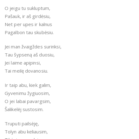
O jeigu tu sukluptum,
Pašauk, ir aš girdėsiu,
Net per upes ir kalnus
Pagalbon tau skubėsiu.
Jei man žvaigždes surinksi,
Tau šypseną aš duosiu,
Jei laime apipinsi,
Tai meilę dovanosiu.
Ir taip abu, kiek galim,
Gyvenimu žygiuosim,
O jei labai pavargsim,
Šalikelėj sustosim.
Truputi pailsėję,
Tolyn abu keliausim,