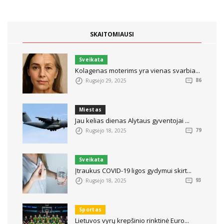
SKAITOMIAUSI
Sveikata
Kolagenas moterims yra vienas svarbia...
Rugsėjo 29, 2025
86
Miestas
Jau kelias dienas Alytaus gyventojai ...
Rugsėjo 18, 2025
79
Sveikata
Įtraukus COVID-19 ligos gydymui skirt...
Rugsėjo 18, 2025
93
Sportas
Lietuvos vyrų krepšinio rinktinė Euro...