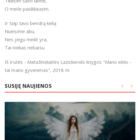
Tikėsim savo laime,
O meile pasikliausim.
Ir taip tavo bendrą kelią
Nueisime abu,
Nes jeigu meilė yra,
Tai niekas nebaisu.
Iš Irutės - Matažinskaitės Lazickienės knygos "Mano eilės -
tai mano gyvenimas", 2018 m.
SUSIJĘ NAUJIENOS