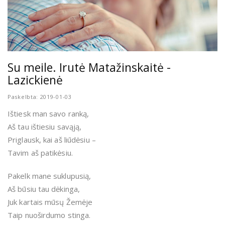
Su meile. Irutė Matažinskaitė -
Lazickienė
Paskelbta: 2019-01-03
Ištiesk man savo ranką,
Aš tau ištiesiu savąją,
Priglausk, kai aš liūdėsiu –
Tavim aš patikėsiu.
Pakelk mane suklupusią,
Aš būsiu tau dėkinga,
Juk kartais mūsų Žemėje
Taip nuoširdumo stinga.