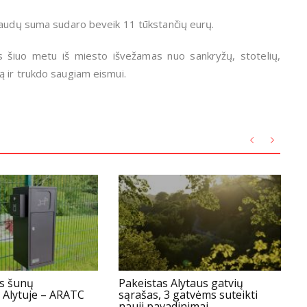
 baudų suma sudaro beveik 11 tūkstančių eurų.
s šiuo metu iš miesto išvežamas nuo sankryžų, stotelių,
ą ir trukdo saugiam eismui.
s šunų
Pakeistas Alytaus gatvių
A
 Alytuje – ARATC
sąrašas, 3 gatvėms suteikti
A
nauji pavadinimai