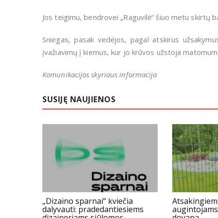
Jos teigimu, bendrovei „Raguvilė“ šiuo metu skirtų
Sniegas, pasak vedėjos, pagal atskirus užsakymu
įvažiavimų į kiemus, kur jo krūvos užstoja matomum
Komunikacijos skyriaus informacija
SUSIJĘ NAUJIENOS
„Dizaino sparnai“ kviečia
Atsakingiem
dalyvauti: pradedantiesiems
augintojams
dizaineriams siūlomos
dovana