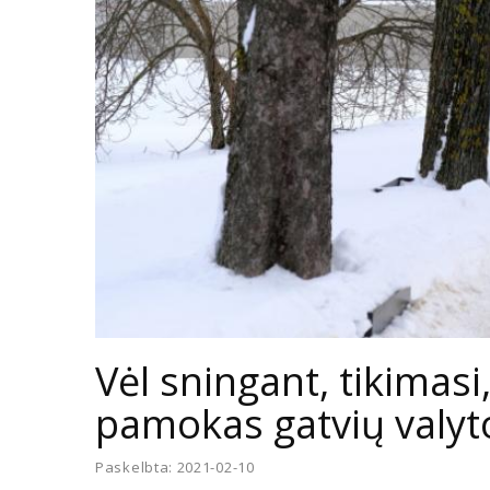
Vėl sningant, tikimasi
pamokas gatvių valyto
Paskelbta: 2021-02-10