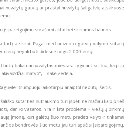
mai nuvalytų gatvių ar prastai nuvalytų šaligatvių atskiruose
lemų.
nių įsipareigojimų surašomi aktai bei skiriamos baudos.
utartį atskirai. Pagal mechanizuoto gatvių valymo sutartį
 dieną negali būti didesnė negu 2 000 eurų.
d būtų tinkamai nuvalytas miestas. Lyginant su tuo, kaip jo
 akivaizdžiai matyti“, – sakė vedėja.
Raguvile“ trumpuoju laikotarpiu anaiptol nebūtų išeitis.
ašališko sutarties nutraukimo turi įspėti ne mažiau kaip prieš
liotų dar iki vasaros. Yra ir kita problema – viešųjų pirkimų
ują įmonę, kuri galėtų šiuo metu pradėti valyti ir tinkamai
ančios bendrovės šiuo metu jau turi apsčiai įsipareigojimų,