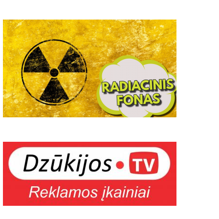
Alytų" iškeltas kandidata
2019-07-08
0
11 07
2022-11-07