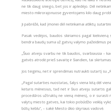
ne tik daug sniego, bet jos ir apledėjo. Dėl netinka
miesto mikrorajonuose gyventojams kilo daug prob
Ji pabrėžė, kad įmonei dėl netinkamai atliktų sutarti
Pasak vedėjos, baudos skiriamos pagal kiekvieną s
bendra baudų suma už gatvių valymo pažeidimus per
„Šiuo atveju svarbu ne tik baudos, svarbiausia – ka
gatvės atrodė prieš savaitę ir šiandien, tai skirtumas
Jos teigimu, net ir sprendimas nutraukti sutartį su „
„Pagal sutarties nuostatas, šalys viena kitą dėl vien
keturis mėnesius, tad net ir šiuo atveju sutartis ga
procedūros užtruktų ne vieną mėnesį, o ir surasti na
valytų miesto gatves, kai tokio pobūdžio veiklą vykd
būtų keblu“, – sakė Miesto ūkio skyriaus vadovė.