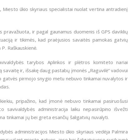
 Miesto ūkio skyriaus specialistai nuolat vertina antradienį
is pravažiuota, ir pagal gaunamus duomenis iš GPS daviklių
uaciją ir tikimės, kad praėjusios savaitės pamokas gatvių
a P. Raškauskienė.
vivaldybės tarybos Aplinkos ir plėtros komiteto nariai
ą savaitę ir, išsakę daug pastabų įmonės „Raguvilė“ vadovui
to gatvės pirmojo snygio metu nebuvo tinkamai nuvalytos ir
vadas.
 kiekiu, pripažino, kad įmonė nebuvo tinkamai pasiruošusi
to savivaldybės administracija laiku nepasirūpino išvežti
a tinkamai jų bei greta esančių šaligatvių nuvalyti.
aldybės administracijos Miesto ūkio skyriaus vedėja Palmira
amai valant miesto gatves, jose bei šaligatviuose susikaupė