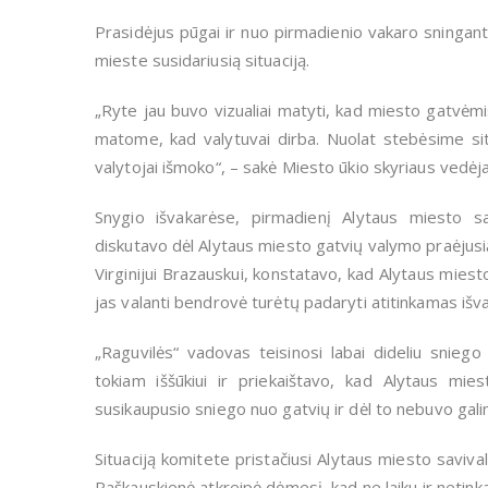
Prasidėjus pūgai ir nuo pirmadienio vakaro sningant,
mieste susidariusią situaciją.
„Ryte jau buvo vizualiai matyti, kad miesto gatvėm
matome, kad valytuvai dirba. Nuolat stebėsime sit
valytojai išmoko“, – sakė Miesto ūkio skyriaus vedėj
Snygio išvakarėse, pirmadienį Alytaus miesto sa
diskutavo dėl Alytaus miesto gatvių valymo praėjusi
Virginijui Brazauskui, konstatavo, kad Alytaus mies
jas valanti bendrovė turėtų padaryti atitinkamas iš
„Raguvilės“ vadovas teisinosi labai dideliu sniego
tokiam iššūkiui ir priekaištavo, kad Alytaus mies
susikaupusio sniego nuo gatvių ir dėl to nebuvo galim
Situaciją komitete pristačiusi Alytaus miesto saviv
Raškauskienė atkreipė dėmesį, kad ne laiku ir netink