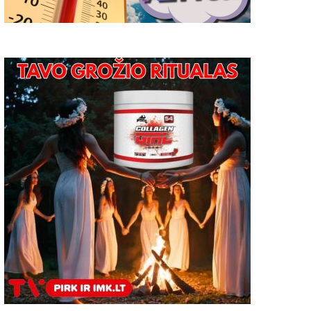
lytaus merą domina ne tik
Pretendentų į Alytaus mi
RATC dabartis, bet ir
merus sąrašą papildė
perspektyvos
Visuomeninio judėjimo "