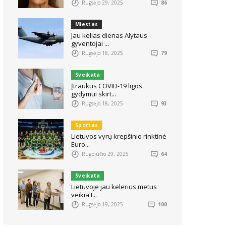
Rugsėjo 29, 2025
86
Miestas
Jau kelias dienas Alytaus
gyventojai ...
Rugsėjo 18, 2025
79
Sveikata
Įtraukus COVID-19 ligos
gydymui skirt...
Rugsėjo 18, 2025
93
Sportas
Lietuvos vyrų krepšinio rinktinė
Euro...
Rugpjūčio 29, 2025
64
Sveikata
Lietuvoje jau kelerius metus
veikia I...
Rugsėjo 19, 2025
100