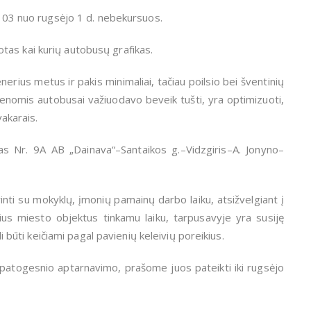
ir 03 nuo rugsėjo 1 d. nebekursuos.
tas kai kurių autobusų grafikas.
erius metus ir pakis minimaliai, tačiau poilsio bei šventinių
 dienomis autobusai važiuodavo beveik tušti, yra optimizuoti,
 vakarais.
as Nr. 9A AB „Dainava“–Santaikos g.–Vidzgiris–A. Jonyno–
nti su mokyklų, įmonių pamainų darbo laiku, atsižvelgiant į
rius miesto objektus tinkamu laiku, tarpusavyje yra susiję
li būti keičiami pagal pavienių keleivių poreikius.
 patogesnio aptarnavimo, prašome juos pateikti iki rugsėjo