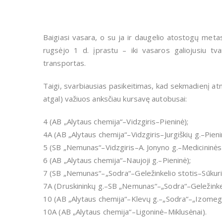
Baigiasi vasara, o su ja ir daugelio atostogų meta
rugsėjo 1 d. įprastu – iki vasaros galiojusiu tv
transportas.
Taigi, svarbiausias pasikeitimas, kad sekmadienį atn
atgal) važiuos anksčiau kursavę autobusai:
4 (AB „Alytaus chemija“–Vidzgiris–Pieninė);
4A (AB „Alytaus chemija“–Vidzgiris–Jurgiškių g.–Pieni
5 (SB „Nemunas“–Vidzgiris–A. Jonyno g.–Medicininės r
6 (AB „Alytaus chemija“–Naujoji g.–Pieninė);
7 (SB „Nemunas“–„Sodra“–Geležinkelio stotis–Sūkuri
7A (Druskininkų g.–SB „Nemunas“–„Sodra“–Geležinkel
10 (AB „Alytaus chemija“–Klevų g.–„Sodra“–„Izomega
10A (AB „Alytaus chemija“–Ligoninė–Miklusėnai).