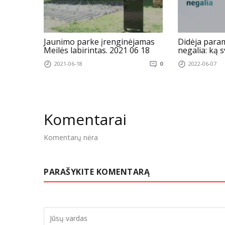
Jaunimo parke įrenginėjamas
Didėja par
Meilės labirintas. 2021 06 18
negalia: ką 
2021-06-18
0
2022-06-07
Komentarai
Komentarų nėra
PARAŠYKITE KOMENTARĄ