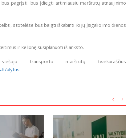
mai bus pagrįsti, bus įdiegti artimiausiu maršrutų atnaujinimo
bti, stotelėse bus baigti iškabinti iki jų įsigaliojimo dienos
itimus ir kelionę susiplanuoti iš anksto.
ešojo transporto maršrutų tvarkaraščius
.lt/alytus
.