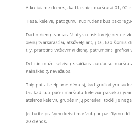
Atkreipiame dėmesį, kad laikinieji maršrutai 01, 02 
Tiesa, keleivių patogumui nuo rudens bus pakoreguo
Darbo dienų tvarkaraščiai yra nusistovėję per ne vien
dienų tvarkaraščiai, atsižvelgiant, į tai, kad šiomis
t. y. praretinti važiavimai dieną, patrumpinti grafikai
Dėl itin mažo keleivių skaičiaus autobuso maršrut
Kalniškės g. nevažiuos.
Taip pat atkreipiame dėmesį, kad grafikai yra suderi
tai, kad tuo pačiu maršrutu keleiviai pasiektų įvai
atskiros keleivių grupės ir jų poreikiai, todėl jie nega
Jei turite prašymų keisti maršrutą ar pasiūlymų dėl
20 dienos.