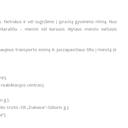
s. Netrukus ir vėl sugrįšime į įprastą gyvenimo ritmą. Nuo
arkaraščiu – mieste vėl kursuos Alytaus miesto viešasis
aujinus transporto eismą A. Juozapavičiaus tiltu į miestą (ir
nė);
eabilitacijos centras);
o g.);
io stotis–SB „Dainava“–Sūkurio g.);
“);