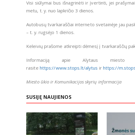
Visi siūlymai bus išnagrinėti ir įvertinti, jei prašy
metu, t. y. nuo lapkričio 3 dienos.
Autobusų tvarkaraščiai interneto svetainėje jau paskel
– t. y. rugsėjo 1 dienos.
Keleivių prašome atkreipti dėmesį į tvarkaraščių pake
Informaciją apie Alytaus miesto vi
rasite
https://www.stops.lt/alytus
ir
https://m.stops
Miesto ūkio ir Komunikacijos skyrių informacija
SUSIJĘ NAUJIENOS