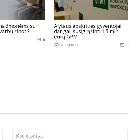
ama žmonėms su
Alytaus apskrities gyventojai
K
svarbu žinoti?
dar gali susigrąžinti 1,5 mln.
eurų GPM
0
2022-08-31
0