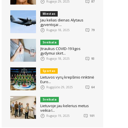
Rugsėjo 29, 2025
87
Miestas
Jau kelias dienas Alytaus
gyventojai ...
Rugsėjo 18, 2025
79
Sveikata
Įtraukus COVID-19 ligos
gydymui skirt...
Rugsėjo 18, 2025
93
Sportas
Lietuvos vyrų krepšinio rinktinė
Euro...
Rugpjūčio 29, 2025
64
Sveikata
Lietuvoje jau kelerius metus
veikia I...
Rugsėjo 19, 2025
101