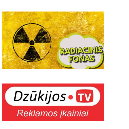
arių pratybos rugsėjo mėnesį
Lankininkų sezono start
Alytuje pažymėtas rekor
2022-08-31
0
2020-06-10