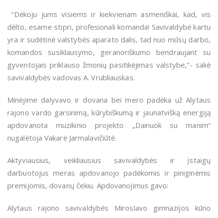
“Dėkoju jums visiems ir kiekvienam asmeniškai, kad, vis
dėlto, esame stipri, profesionali komanda! Savivaldybė kartu
yra ir sudėtinė valstybės aparato dalis, tad nuo mūsų darbo,
komandos susiklausymo, geranoriškumo bendraujant su
gyventojais priklauso žmonių pasitikėjimas valstybe,“- sakė
savivaldybės vadovas A. Vrubliauskas.
Minėjime dalyvavo ir dovana bei mero padėka už Alytaus
rajono vardo garsinimą, kūrybiškumą ir jaunatvišką energiją
apdovanota muzikinio projekto „Dainuok su manim“
nugalėtoja Vakarė Jarmalavičiūtė.
Aktyviausius, veikliausius savivaldybės ir įstaigų
darbuotojus meras apdovanojo padėkomis ir piniginėmis
premijomis, dovanų čekiu. Apdovanojimus gavo:
Alytaus rajono savivaldybės Miroslavo gimnazijos kūno