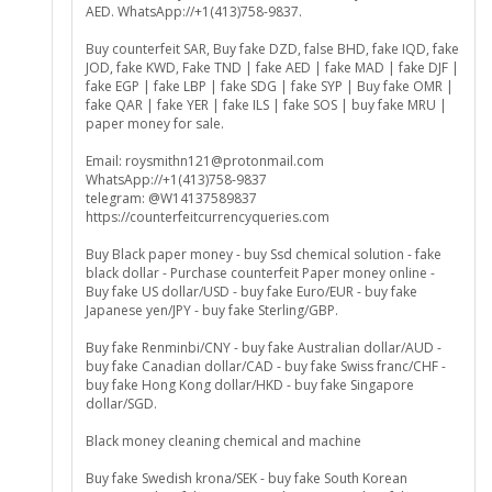
AED. WhatsApp://+1(413)758-9837.
Buy counterfeit SAR, Buy fake DZD, false BHD, fake IQD, fake
JOD, fake KWD, Fake TND | fake AED | fake MAD | fake DJF |
fake EGP | fake LBP | fake SDG | fake SYP | Buy fake OMR |
fake QAR | fake YER | fake ILS | fake SOS | buy fake MRU |
paper money for sale.
Email: roysmithn121@protonmail.com
WhatsApp://+1(413)758-9837
telegram: @W14137589837
https://counterfeitcurrencyqueries.com
Buy Black paper money - buy Ssd chemical solution - fake
black dollar - Purchase counterfeit Paper money online -
Buy fake US dollar/USD - buy fake Euro/EUR - buy fake
Japanese yen/JPY - buy fake Sterling/GBP.
Buy fake Renminbi/CNY - buy fake Australian dollar/AUD -
buy fake Canadian dollar/CAD - buy fake Swiss franc/CHF -
buy fake Hong Kong dollar/HKD - buy fake Singapore
dollar/SGD.
Black money cleaning chemical and machine
Buy fake Swedish krona/SEK - buy fake South Korean