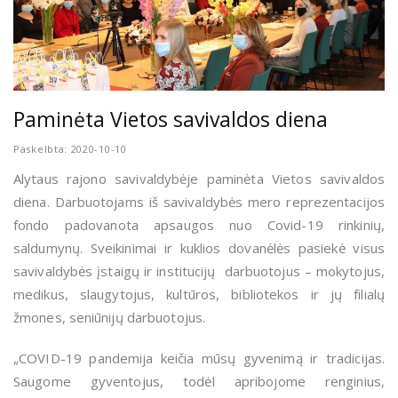
Paminėta Vietos savivaldos diena
Paskelbta: 2020-10-10
Alytaus rajono savivaldybėje paminėta Vietos savivaldos
diena. Darbuotojams iš savivaldybės mero reprezentacijos
fondo padovanota apsaugos nuo Covid-19 rinkinių,
saldumynų. Sveikinimai ir kuklios dovanėlės pasiekė visus
savivaldybės įstaigų ir institucijų darbuotojus – mokytojus,
medikus, slaugytojus, kultūros, bibliotekos ir jų filialų
žmones, seniūnijų darbuotojus.
„COVID-19 pandemija keičia mūsų gyvenimą ir tradicijas.
Saugome gyventojus, todėl apribojome renginius,