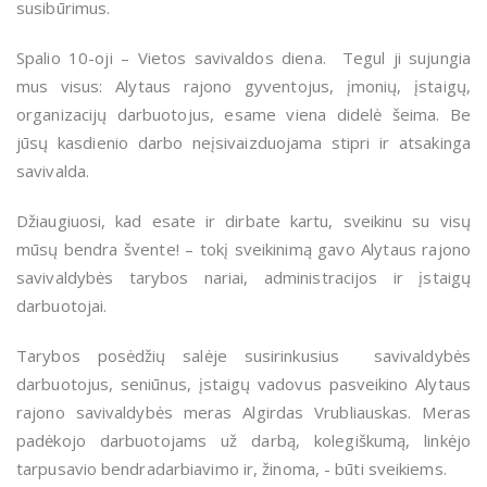
susibūrimus.
Spalio 10-oji – Vietos savivaldos diena. Tegul ji sujungia
mus visus: Alytaus rajono gyventojus, įmonių, įstaigų,
organizacijų darbuotojus, esame viena didelė šeima. Be
jūsų kasdienio darbo neįsivaizduojama stipri ir atsakinga
savivalda.
Džiaugiuosi, kad esate ir dirbate kartu, sveikinu su visų
mūsų bendra švente! – tokį sveikinimą gavo Alytaus rajono
savivaldybės tarybos nariai, administracijos ir įstaigų
darbuotojai.
Tarybos posėdžių salėje susirinkusius savivaldybės
darbuotojus, seniūnus, įstaigų vadovus pasveikino Alytaus
rajono savivaldybės meras Algirdas Vrubliauskas. Meras
padėkojo darbuotojams už darbą, kolegiškumą, linkėjo
tarpusavio bendradarbiavimo ir, žinoma, - būti sveikiems.