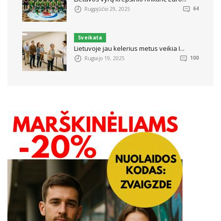
Rugpjūčio 29, 2025
64
Sveikata
Lietuvoje jau kelerius metus veikia I...
Rugsėjo 19, 2025
100