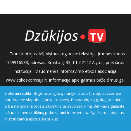
Transliuotojas: VšĮ Alytaus regioninė televizija, įmonės kodas:
149916583, adresas: Kranto g. 33, LT-62147 Alytus, priežiūros
institucija - Visuomenės informavimo etikos asociacija:
www.etikoskomisija.lt. Informacija apie galimus pažeidimus gali
būti teikiama Lietuvos radijo ir televizijos komisijai (www.rtk.lt)
Siekdami užtikrinti geriausią Jūsų naršymo patirtį, šioje svetainėje
arba Visuomenės informavimo etikos komisijai
naudojame slapukus (angl. cookies). Paspaudę mygtuką „Sutinku“
arba naršydami toliau patvirtinsite savo sutikimą. Bet kada galėsite
(www.etikoskomisija.lt)
Tel/faks: 0 687 05056
Reklama:
atšaukti savo sutikimą pakeisdami interneto naršyklės nustatymus
0 687 05056
info@dzukijostv.lt
ir ištrindami įrašytus slapukus.