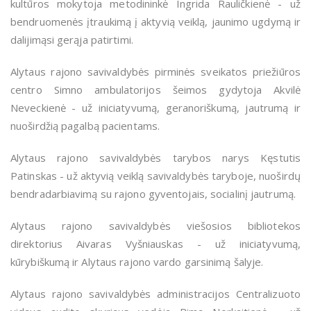
kultūros mokytoja metodininkė Ingrida Rauličkienė - už
bendruomenės įtraukimą į aktyvią veiklą, jaunimo ugdymą ir
dalijimąsi gerąja patirtimi.
Alytaus rajono savivaldybės pirminės sveikatos priežiūros
centro Simno ambulatorijos šeimos gydytoja Akvilė
Neveckienė - už iniciatyvumą, geranoriškumą, jautrumą ir
nuoširdžią pagalbą pacientams.
Alytaus rajono savivaldybės tarybos narys Kęstutis
Patinskas - už aktyvią veiklą savivaldybės taryboje, nuoširdų
bendradarbiavimą su rajono gyventojais, socialinį jautrumą.
Alytaus rajono savivaldybės viešosios bibliotekos
direktorius Aivaras Vyšniauskas - už iniciatyvumą,
kūrybiškumą ir Alytaus rajono vardo garsinimą šalyje.
Alytaus rajono savivaldybės administracijos Centralizuoto