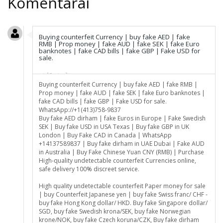
Komentarai
Buying counterfeit Currency | buy fake AED | fake
RMB | Prop money | fake AUD | fake SEK | fake Euro
banknotes | fake CAD bills | fake GBP | Fake USD for
sale.
prieš 8 minučių
Buying counterfeit Currency | buy fake AED | fake RMB |
Prop money | fake AUD | fake SEK | fake Euro banknotes |
fake CAD bills | fake GBP | Fake USD for sale.
WhatsApp://+1(413)758-9837
Buy fake AED dirham | fake Euros in Europe | Fake Swedish
SEK | Buy fake USD in USA Texas | Buy fake GBP in UK
London | Buy Fake CAD in Canada | WhatsApp
+14137589837 | Buy fake dirham in UAE Dubai | Fake AUD
in Australia | Buy Fake Chinese Yuan CNY (RMB) | Purchase
High-quality undetectable counterfeit Currencies online,
safe delivery 100% discreet service.
High quality undetectable counterfeit Paper money for sale
| buy Counterfeit Japanese yen | buy fake Swiss franc/ CHF -
buy fake Hong Kong dollar/ HKD. Buy fake Singapore dollar/
SGD, buy fake Swedish krona/SEK, buy fake Norwegian
krone/NOK, buy fake Czech koruna/CZK, Buy fake dirham