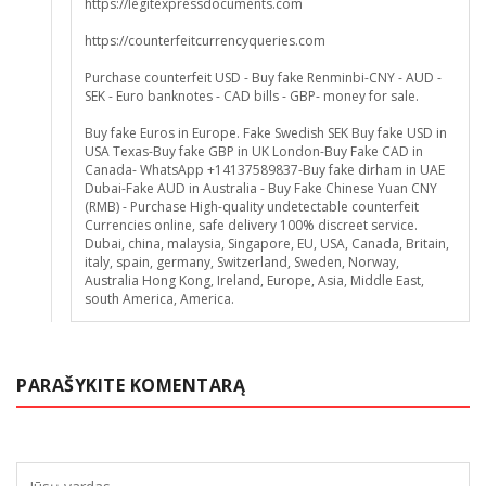
https://legitexpressdocuments.com
https://counterfeitcurrencyqueries.com
Purchase counterfeit USD - Buy fake Renminbi-CNY - AUD -
SEK - Euro banknotes - CAD bills - GBP- money for sale.
Buy fake Euros in Europe. Fake Swedish SEK Buy fake USD in
USA Texas-Buy fake GBP in UK London-Buy Fake CAD in
Canada- WhatsApp +14137589837-Buy fake dirham in UAE
Dubai-Fake AUD in Australia - Buy Fake Chinese Yuan CNY
(RMB) - Purchase High-quality undetectable counterfeit
Currencies online, safe delivery 100% discreet service.
Dubai, china, malaysia, Singapore, EU, USA, Canada, Britain,
italy, spain, germany, Switzerland, Sweden, Norway,
Australia Hong Kong, Ireland, Europe, Asia, Middle East,
south America, America.
PARAŠYKITE KOMENTARĄ