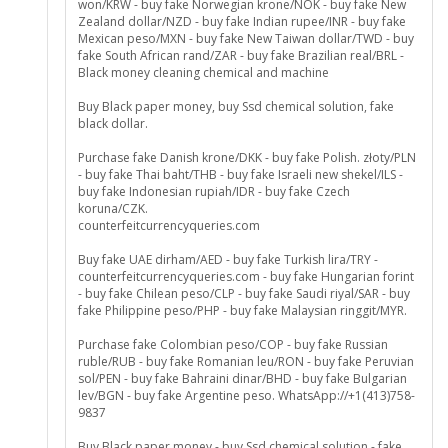
won/KRW - buy fake Norwegian krone/NOK - buy fake New
Zealand dollar/NZD - buy fake Indian rupee/INR - buy fake
Mexican peso/MXN - buy fake New Taiwan dollar/TWD - buy
fake South African rand/ZAR - buy fake Brazilian real/BRL -
Black money cleaning chemical and machine
Buy Black paper money, buy Ssd chemical solution, fake
black dollar.
Purchase fake Danish krone/DKK - buy fake Polish. złoty/PLN
- buy fake Thai baht/THB - buy fake Israeli new shekel/ILS -
buy fake Indonesian rupiah/IDR - buy fake Czech
koruna/CZK.
counterfeitcurrencyqueries.com
Buy fake UAE dirham/AED - buy fake Turkish lira/TRY -
counterfeitcurrencyqueries.com - buy fake Hungarian forint
- buy fake Chilean peso/CLP - buy fake Saudi riyal/SAR - buy
fake Philippine peso/PHP - buy fake Malaysian ringgit/MYR.
Purchase fake Colombian peso/COP - buy fake Russian
ruble/RUB - buy fake Romanian leu/RON - buy fake Peruvian
sol/PEN - buy fake Bahraini dinar/BHD - buy fake Bulgarian
lev/BGN - buy fake Argentine peso. WhatsApp://+1(413)758-
9837
Buy Black paper money - buy Ssd chemical solution - fake