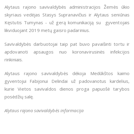
Alytaus rajono savivaldybės administracijos Žemės ūkio
skyriaus vedėjas Stasys Supranavičius ir Alytaus seniūnas
Kęstutis Tumynas - už gerą komunikaciją su gyventojais
likviduojant 2019 metų gaisro padarinius.
Savivaldybės darbuotojai taip pat buvo pavaišinti tortu ir
apdovanoti apsaugos nuo koronavirusinės infekcijos
rinkiniais.
Alytaus rajono savivaldybės dėkoja Medūkštos kaimo
gyventojui Fabijonui Delindai už padovanotus kardelius,
kurie Vietos savivaldos dienos proga papuošė tarybos
posėdžių salę.
Alytaus rajono savivaldybės informacija