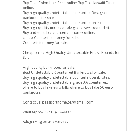
Buy Fake Colombian Peso online Buy Fake Kuwaiti Dinar
online.
Buy high quality undetectable counterfeit Best grade
banknotes for sale.
Buy high quality undetectable counterfeit online.
Buy high-quality undetectable grade AA+ counterfeit.
Buy undetectable counterfeit money online.
cheap Counterfeit money for sale.
Counterfeit money for sale.
Cheap online High Quality Undetectable British Pounds for
Sale.
High quality banknotes for sale.
Best Undetectable Counterfeit Banknotes for sale.
Buy high quality undetectable counterfeit banknotes.
Buy high quality undetectable grade AA counterfeit.
where to buy fake euro bills where to buy fake 50 euro
banknotes.
Contact us: passporthome247@gmail.com
WhatsApp://+1(413)758-9837
telegram: @W14137589837