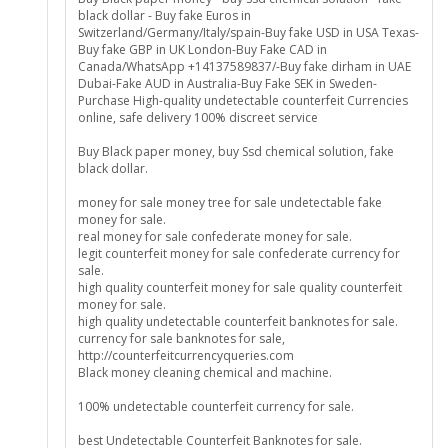
black dollar - Buy fake Euros in
Switzerland/Germany/Italy/spain-Buy fake USD in USA Texas-
Buy fake GBP in UK London-Buy Fake CAD in
Canada/WhatsApp +14137589837/-Buy fake dirham in UAE
Dubai-Fake AUD in Australia-Buy Fake SEK in Sweden-
Purchase High-quality undetectable counterfeit Currencies
online, safe delivery 100% discreet service
Buy Black paper money, buy Ssd chemical solution, fake
black dollar.
money for sale money tree for sale undetectable fake
money for sale.
real money for sale confederate money for sale.
legit counterfeit money for sale confederate currency for
sale.
high quality counterfeit money for sale quality counterfeit
money for sale.
high quality undetectable counterfeit banknotes for sale.
currency for sale banknotes for sale,
http://counterfeitcurrencyqueries.com
Black money cleaning chemical and machine.
100% undetectable counterfeit currency for sale.
best Undetectable Counterfeit Banknotes for sale.