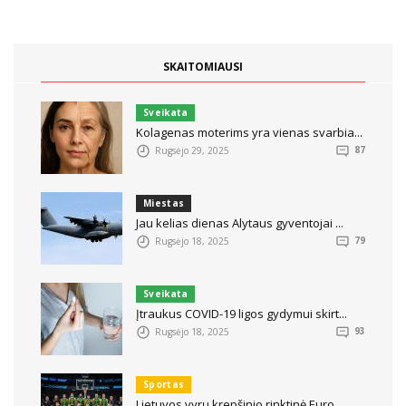
SKAITOMIAUSI
Sveikata
Kolagenas moterims yra vienas svarbia...
Rugsėjo 29, 2025
87
Miestas
Jau kelias dienas Alytaus gyventojai ...
Rugsėjo 18, 2025
79
Sveikata
Įtraukus COVID-19 ligos gydymui skirt...
Rugsėjo 18, 2025
93
Sportas
Lietuvos vyrų krepšinio rinktinė Euro...