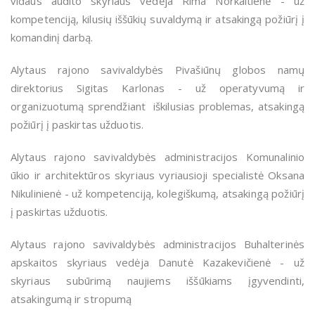
vidaus audito skyriaus vedėja Rima Norkaitienė - už
kompetenciją, kilusių iššūkių suvaldymą ir atsakingą požiūrį į
komandinį darbą.
Alytaus rajono savivaldybės Pivašiūnų globos namų
direktorius Sigitas Karlonas - už operatyvumą ir
organizuotumą sprendžiant iškilusias problemas, atsakingą
požiūrį į paskirtas užduotis.
Alytaus rajono savivaldybės administracijos Komunalinio
ūkio ir architektūros skyriaus vyriausioji specialistė Oksana
Nikulinienė - už kompetenciją, kolegiškumą, atsakingą požiūrį
į paskirtas užduotis.
Alytaus rajono savivaldybės administracijos Buhalterinės
apskaitos skyriaus vedėja Danutė Kazakevičienė - už
skyriaus subūrimą naujiems iššūkiams įgyvendinti,
atsakingumą ir stropumą