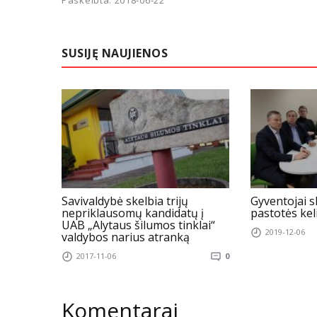
Paskelbta: 2018-06-22
SUSIJĘ NAUJIENOS
Savivaldybė skelbia trijų
Gyventojai s
nepriklausomų kandidatų į
pastotės ke
UAB „Alytaus šilumos tinklai“
2019-12-06
valdybos narius atranką
2017-11-06
0
Komentarai