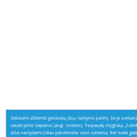
Siekdami užtikrinti geriausią Jūsų naršymo patirtį, šioje svetain
naudojame slapukus (angl. cookies). Paspaudę mygtuką „Sutin
arba naršydami toliau patvirtinsite savo sutikimą. Bet kada galė