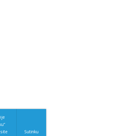
ėje
ku“
site
Sutinku