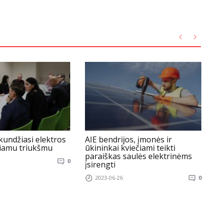
kundžiasi elektros
AIE bendrijos, įmonės ir
K
liamu triukšmu
ūkininkai kviečiami teikti
p
paraiškas saulės elektrinėms
p
0
įsirengti
2
2023-06-26
0