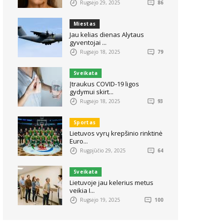
Rugsėjo 29, 2025
86
Miestas
Jau kelias dienas Alytaus
gyventojai ...
Rugsėjo 18, 2025
79
Sveikata
Įtraukus COVID-19 ligos
gydymui skirt...
Rugsėjo 18, 2025
93
Sportas
Lietuvos vyrų krepšinio rinktinė
Euro...
Rugpjūčio 29, 2025
64
Sveikata
Lietuvoje jau kelerius metus
veikia I...
Rugsėjo 19, 2025
100