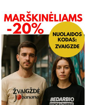
vietimas tautinio paveldo
Dengtų maniežų įrengim
roduktų kūrėjams teikti
numatyti 8 mln. eurų,
araiškas 2024 m. kovo 12 d. –
savivaldybės kviečiamos t
024 m. kovo 31 d.
paraiškas
2024-03-04
1
2022-04-11