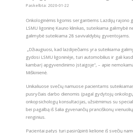
Paskelbta: 2020-01-22
Onkologinėmis ligomis sergantiems Lazdijų rajono g
LSMU ligoninę Kauno klinikas, suteikiama galimybė 
galimybė suteikiama 28 savivaldybių gyventojams.
„Džiaugiuosi, kad lazdijiečiams yra suteikiama gali
gydosi LSMU ligoninėje, turi automobilius ir gali kasdie
kambarį apgyvendinimo įstaigoje“, – apie nemokam
Miškinienė.
Unikaliuose svečių namuose pacientams suteikiamas
pusryčiais darbo dienomis (pagal gydytojų onkologų 
onkopsichologų konsultacijas, užsiėmimus su special
bei pagalbą iš šalia gyvenančių pranciškonų vienuolių
renginius.
Pacientai patys turi pasirūpinti kelione iš svečių nam