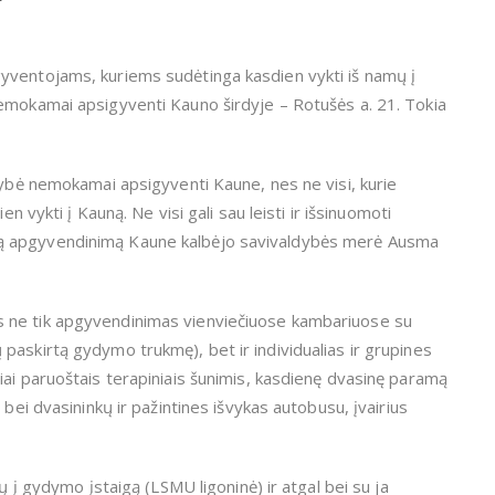
yventojams, kuriems sudėtinga kasdien vykti iš namų į
nemokamai apsigyventi Kauno širdyje – Rotušės a. 21. Tokia
mybė nemokamai apsigyventi Kaune, nes ne visi, kurie
n vykti į Kauną. Ne visi gali sau leisti ir išsinuomoti
ą apgyvendinimą Kaune kalbėjo savivaldybės merė Ausma
 ne tik apgyvendinimas vienviečiuose kambariuose su
paskirtą gydymo trukmę), bet ir individualias ir grupines
iai paruoštais terapiniais šunimis, kasdienę dvasinę paramą
 bei dvasininkų ir pažintines išvykas autobusu, įvairius
ų į gydymo įstaigą (LSMU ligoninė) ir atgal bei su ja