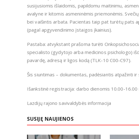
susijusiomis išlaidomis, papildomu maitinimu, asmens
avalyne ir kitomis asmeninėmis priemonėmis. Svečių 
bei vaišintis arbata. Pacientas taip pat turėtų pats
(pagal apgyvendinimo įstaigos įkainius).
Pastaba: atvykstant prašoma turėti Onkopsichosocia
specialisto (gydytojo arba medicinos psichologo) iš
pavardę, adresą ir ligos kodą (TLK-10 C00-C97).
Šis siuntimas – dokumentas, padėsiantis atpažinti ir
Išankstinė registracija: darbo dienomis 10.00-16.0
Lazdijų rajono savivaldybės informacija
SUSIJĘ NAUJIENOS