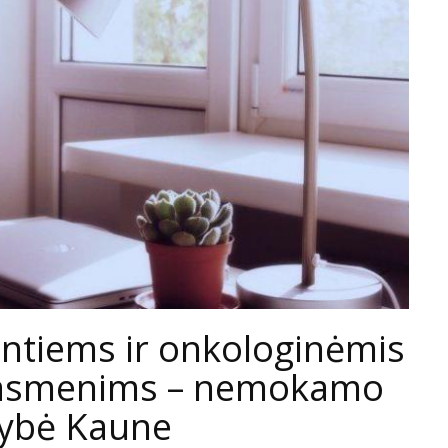
antiems ir onkologinėmis
s asmenims – nemokamo
mybė Kaune