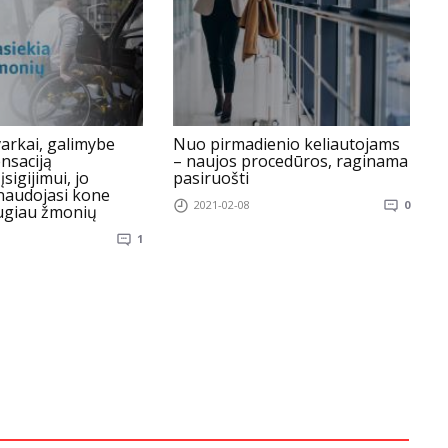
varkai, galimybe
Nuo pirmadienio keliautojams
N
nsaciją
– naujos procedūros, raginama
sigijimui, jo
pasiruošti
v
 naudojasi kone
2021-02-08
0
augiau žmonių
1