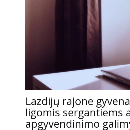
Lazdijų rajone gyven
ligomis sergantiem
apgyvendinimo gali