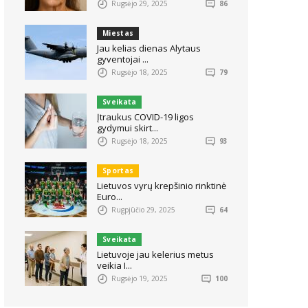
Rugsėjo 29, 2025
86
Miestas
Jau kelias dienas Alytaus
gyventojai ...
Rugsėjo 18, 2025
79
Sveikata
Įtraukus COVID-19 ligos
gydymui skirt...
Rugsėjo 18, 2025
93
Sportas
Lietuvos vyrų krepšinio rinktinė
Euro...
Rugpjūčio 29, 2025
64
Sveikata
Lietuvoje jau kelerius metus
veikia I...
Rugsėjo 19, 2025
100