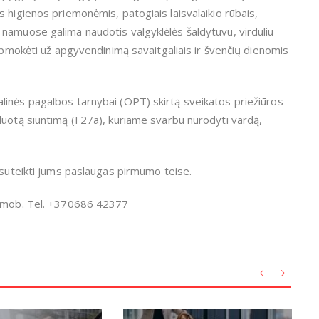
 higienos priemonėmis, patogiais laisvalaikio rūbais,
namuose galima naudotis valgyklėlės šaldytuvu, virduliu
 apmokėti už apgyvendinimą savaitgaliais ir švenčių dienomis
linės pagalbos tarnybai (OPT) skirtą sveikatos priežiūros
duotą siuntimą (F27a), kuriame svarbu nurodyti vardą,
 suteikti jums paslaugas pirmumo teise.
0 mob. Tel. +370686 42377