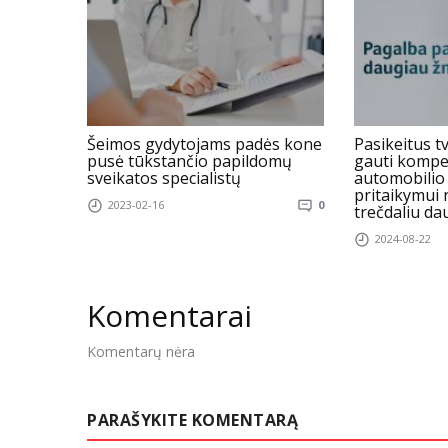
Šeimos gydytojams padės kone
Pasikeitus t
pusė tūkstančio papildomų
gauti kompe
sveikatos specialistų
automobilio į
pritaikymui
2023-02-16
0
trečdaliu d
2024-08-22
Komentarai
Komentarų nėra
PARAŠYKITE KOMENTARĄ