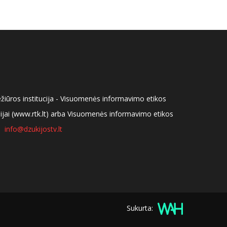
ežiūros institucija - Visuomenės informavimo etikos
isijai (www.rtk.lt) arba Visuomenės informavimo etikos
info@dzukijostv.lt
Sukurta: