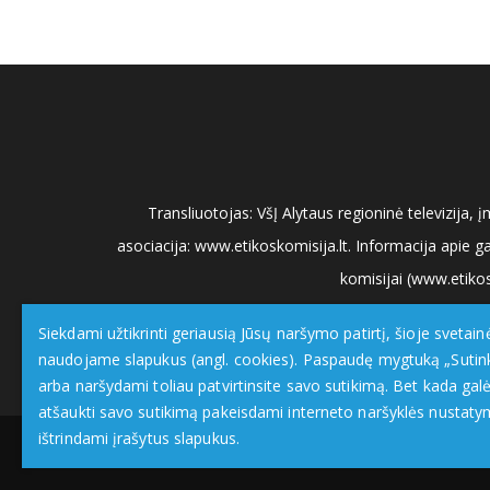
Transliuotojas: VšĮ Alytaus regioninė televizija
asociacija: www.etikoskomisija.lt. Informacija apie g
komisijai (www.etikos
Siekdami užtikrinti geriausią Jūsų naršymo patirtį, šioje svetain
naudojame slapukus (angl. cookies). Paspaudę mygtuką „Sutin
arba naršydami toliau patvirtinsite savo sutikimą. Bet kada galė
atšaukti savo sutikimą pakeisdami interneto naršyklės nustaty
ištrindami įrašytus slapukus.
DzukijosTV.lt
| © 2026 Visos teisės saugomos |
Priva