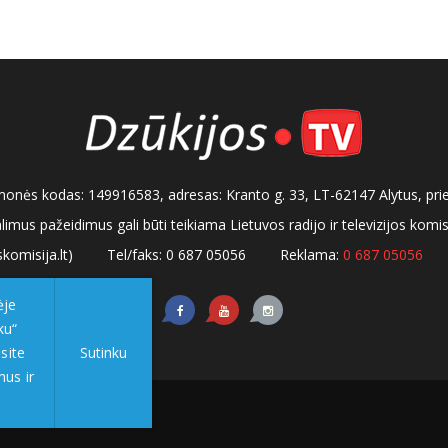
, įmonės kodas: 149916583, adresas: Kranto g. 33, LT-62147 Alytus, pri
alimus pažeidimus gali būti teikiama Lietuvos radijo ir televizijos kom
komisija.lt)
Tel/faks: 0 687 05056
Reklama:
0 687 05056
ėje
ku“
site
Sutinku
mus ir
tumo politika