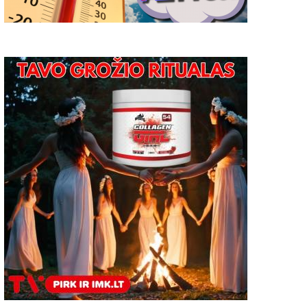
uo liepos 1 d. įsigalioja
Kaip nuo gegužės 1 d. at
atnaujintas kompensuojamųjų
iš užsienio įvežto automo
aistų kainynas
įsigijimas ir registracija?
2024-07-01
57
2021-04-28