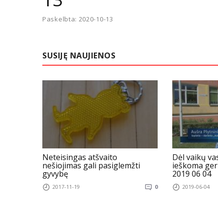
Paskelbta: 2020-10-13
SUSIJĘ NAUJIENOS
Neteisingas atšvaito
Dėl vaikų va
nešiojimas gali pasiglemžti
ieškoma ger
gyvybę
2019 06 04
2017-11-19
0
2019-06-04