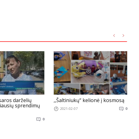
saros darželių
,,Šaltiniukų“ kelionė į kosmosą
„
iausių sprendimų
2021-02-07
0
p
0
į