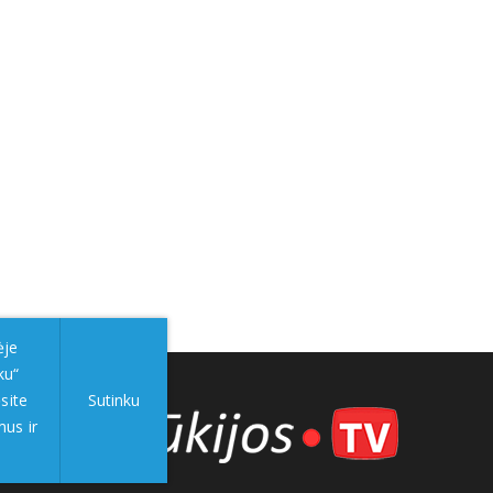
ėje
ku“
site
Sutinku
mus ir