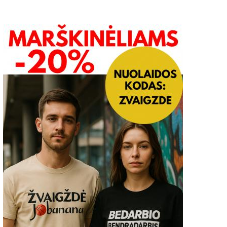
Sakalėlio“ ir „Drevinuko“
Bibliotekos jaunieji skaity
bendruomenės kategoriškai
susitiko su Alytaus apskri
nesutinka, kad numatoma
vaiko teisių apsaugos
ertvarka paliestų šias ugdymo
specialistais 2019 04 09
staigas 2019 11 11
2019-04-09
2019-11-11
0