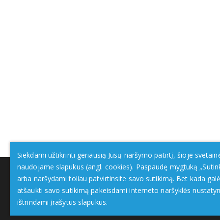
Siekdami užtikrinti geriausią Jūsų naršymo patirtį, šioje svetain
naudojame slapukus (angl. cookies). Paspaudę mygtuką „Sutin
arba naršydami toliau patvirtinsite savo sutikimą. Bet kada galė
atšaukti savo sutikimą pakeisdami interneto naršyklės nustaty
ištrindami įrašytus slapukus.