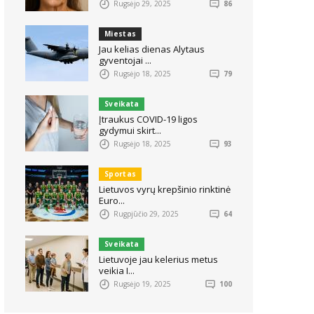
Rugsėjo 29, 2025
86
Miestas
Jau kelias dienas Alytaus
gyventojai ...
Rugsėjo 18, 2025
79
Sveikata
Įtraukus COVID-19 ligos
gydymui skirt...
Rugsėjo 18, 2025
93
Sportas
Lietuvos vyrų krepšinio rinktinė
Euro...
Rugpjūčio 29, 2025
64
Sveikata
Lietuvoje jau kelerius metus
veikia I...
Rugsėjo 19, 2025
100