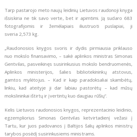
Tarp pastarojo meto naujų leidinių
Lietuvos raudonoji knyga
išsiskiria ne tik savo verte, bet ir apimtimi. Ją sudaro 683
fotografijomis ir žemėlapiais iliustruoti puslapiai, ji
sveria
2,573 kg.
„Raudonosios knygos svoris ir dydis pirmiausia priklauso
nuo mokslo finansavimo, – sakė aplinkos ministras
Simonas
Gentvilas, pasveikinęs susirinkusius
mokslo bendruomenės,
Aplinkos ministerijos, šalies bibliotekininkų atstovus,
gamtos mylėtojus
. –
Kad ir kaip paradoksaliai skambėtų,
linkiu, kad ateityje ji dar labiau pastorėtų – kad mūsų
mokslininkai ištirtų ir įvertintų kuo daugiau rūšių“.
Kelis
Lietuvos raudonosios knygos, reprezentacinio leidinio,
egzempliorius
Simonas Gentvilas
ketvirtadienį vežasi į
Tartu, kur juos padovanos į Baltijos šalių aplinkos ministrų
tarybos posėdį susirinkusiems ministrams.