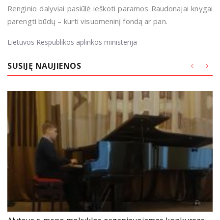
Renginio dalyviai pasiūlė ieškoti paramos Raudonajai knygai
parengti būdų – kurti visuomeninį fondą ar pan.
Lietuvos Respublikos aplinkos ministerija
SUSIJĘ NAUJIENOS