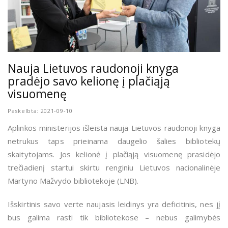
Nauja Lietuvos raudonoji knyga
pradėjo savo kelionę į plačiąją
visuomenę
Paskelbta: 2021-09-10
Aplinkos ministerijos išleista nauja Lietuvos raudonoji knyga
netrukus taps prieinama daugelio šalies bibliotekų
skaitytojams. Jos kelionė į plačiąją visuomenę prasidėjo
trečiadienį startui skirtu renginiu Lietuvos n
acionalinėje
Martyno Mažvydo bibliotekoje (LNB).
Išskirtinis savo verte
naujasis leidinys yra deficitinis, nes jį
bus galima rasti tik bibliotekose – nebus galimybės