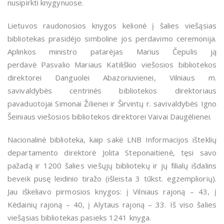
nusipirkti knygynuose.
Lietuvos
raudonosios knygos kelionė į šalies viešąsias
bibliotekas prasidėjo s
imboline jos
perdavimo ceremonija.
Aplinkos ministro patarėjas Marius Čepulis ją
perdavė
Pasvalio Mariaus Katiliškio viešosios bibliotekos
direktorei Danguolei Abazoriuvienei, Vilniaus m.
savivaldybės centrinės bibliotekos direktoriaus
pavaduotojai Simonai Žilienei ir Širvintų r. savivaldybės Igno
Šeiniaus viešosios bibliotekos direktorei Vaivai Daugėlienei.
Nacionalinė biblioteka, kaip sakė LNB Informacijos išteklių
departamento direktorė Jolita Steponaitienė, tęsi savo
pažadą ir 1200 šalies viešųjų bibliotekų ir jų filialų išdalins
beveik pusę leidinio tiražo (išleista 3 tūkst. egzempliorių).
Jau iškeliavo pirmosios knygos: į
Vilniaus rajoną – 43, į
Kėdainių rajoną – 40, į Alytaus rajoną – 33. Iš viso šalies
viešąsias bibliotekas pasieks 1241 knyga.