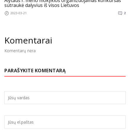
Alytaus r. meno mokyklos organizuojamas konkursas
sutraukė dalyvius iš visos Lietuvos
2023-03-21
2
Komentarai
Komentarų nėra
PARAŠYKITE KOMENTARĄ