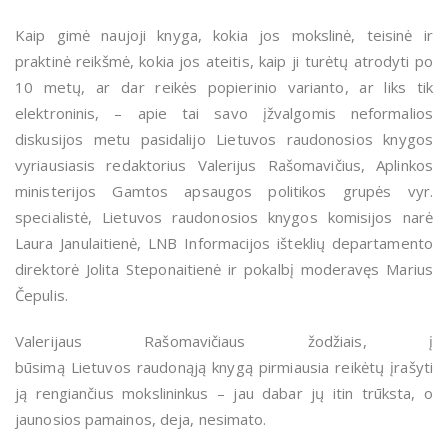
Kaip gimė naujoji knyga, kokia jos mokslinė, teisinė ir
praktinė reikšmė, kokia jos ateitis, kaip ji turėtų atrodyti po
10 metų, ar dar reikės popierinio varianto, ar liks tik
elektroninis, – apie tai savo įžvalgomis neformalios
diskusijos metu pasidalijo
Lietuvos
raudonosios knygos
vyriausiasis
redaktorius Valerijus Rašomavičius, Aplinkos
ministerijos Gamtos apsaugos politikos grupės vyr.
specialistė, Lietuvos raudonosios knygos komisijos narė
Laura Janulaitienė, LNB I
nformacijos išteklių departamento
direktorė Jolita Steponaitienė ir pokalbį moderavęs Marius
Čepulis.
Valerijaus Rašomavičiaus
žodžiais, į
būsimą
Lietuvos
raudonąją knygą pirmiausia reikėtų įrašyti
ją rengiančius mokslininkus – jau dabar jų itin trūksta, o
jaunosios pamainos, deja, nesimato.