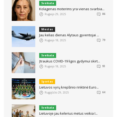
Sveikata
Kolagenas moterims yra vienas svarbia...
Rugsėjo 29, 2025
86
Miestas
Jau kelias dienas Alytaus gyventojai ...
Rugsėjo 18, 2025
79
Sveikata
Įtraukus COVID-19 ligos gydymui skirt...
Rugsėjo 18, 2025
93
Sportas
Lietuvos vyrų krepšinio rinktinė Euro...
Rugpjūčio 29, 2025
64
Sveikata
Lietuvoje jau kelerius metus veikia I...