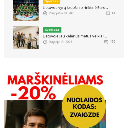
Sportas
Lietuvos vyrų krepšinio rinktinė Euro...
Rugpjūčio 29, 2025
64
Sveikata
Lietuvoje jau kelerius metus veikia I...
Rugsėjo 19, 2025
100