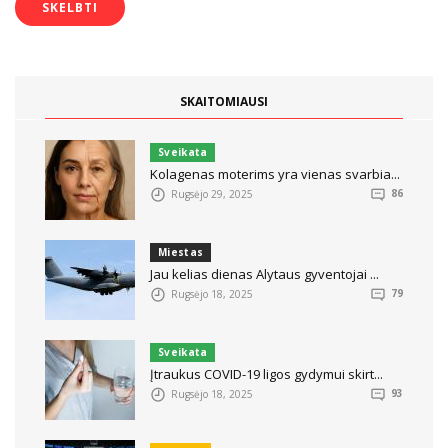
SKAITOMIAUSI
Sveikata
Kolagenas moterims yra vienas svarbia...
Rugsėjo 29, 2025
86
Miestas
Jau kelias dienas Alytaus gyventojai ...
Rugsėjo 18, 2025
79
Sveikata
Įtraukus COVID-19 ligos gydymui skirt...
Rugsėjo 18, 2025
93