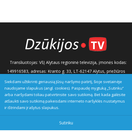
Transliuotojas: VšĮ Alytaus regioninė televizija, įmonės kodas:
149916583, adresas: Kranto g. 33, LT-62147 Alytus, priežiūros
institucija - Visuomenės informavimo etikos asociacija:
Siekdami užtikrinti geriausią Jūsų naršymo patirtį, šioje svetainėje
naudojame slapukus (angl. cookies). Paspaudę mygtuką „Sutinku“
www.etikoskomisija.lt. Informacija apie galimus pažeidimus gali
arba naršydami toliau patvirtinsite savo sutikimą. Bet kada galėsite
būti teikiama Lietuvos radijo ir televizijos komisijai (www.rtk.lt)
atšaukti savo sutikimą pakeisdami interneto naršyklės nustatymus
arba Visuomenės informavimo etikos komisijai
ir ištrindami įrašytus slapukus.
(www.etikoskomisija.lt)
Tel/faks: 0 687 05056
Reklama:
Sutinku
0 687 05056
info@dzukijostv.lt