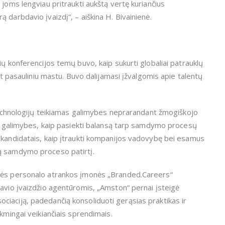
 joms lengviau pritraukti aukštą vertę kuriančius
 darbdavio įvaizdį“, – aiškina H. Bivainienė.
ių konferencijos temų buvo, kaip sukurti globaliai patrauklų
ant pasauliniu mastu. Buvo dalijamasi įžvalgomis apie talentų
 technologijų teikiamas galimybes neprarandant žmogiškojo
bei galimybes, kaip pasiekti balansą tarp samdymo procesų
 kandidatais, kaip įtraukti kompanijos vadovybę bei esamus
ą samdymo proceso patirtį.
erės personalo atrankos įmonės „Branded.Careers“
davio įvaizdžio agentūromis, „Amston“ pernai įsteigė
iaciją, padedančią konsoliduoti gerąsias praktikas ir
kmingai veikiančiais sprendimais.