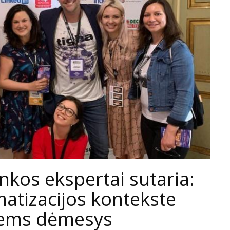
inkos ekspertai sutaria:
matizacijos kontekste
lems dėmesys