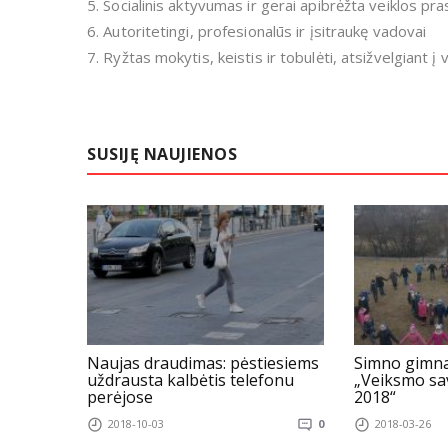
5. Socialinis aktyvumas ir gerai apibrėžta veiklos pr
6. Autoritetingi, profesionalūs ir įsitraukę vadovai
7. Ryžtas mokytis, keistis ir tobulėti, atsižvelgiant į
SUSIJĘ NAUJIENOS
Naujas draudimas: pėstiesiems
Simno gimna
uždrausta kalbėtis telefonu
„Veiksmo sa
perėjose
2018“
2018-10-03
0
2018-03-26