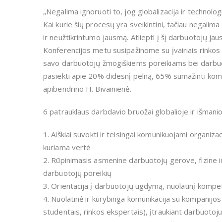
„Negalima ignoruoti to, jog globalizacija ir technolo
Kai kurie šių procesų yra sveikintini, tačiau negalima 
ir neužtikrintumo jausmą. Atliepti į šį darbuotojų ja
Konferencijos metu susipažinome su įvairiais rinkos
savo darbuotojų žmogiškiems poreikiams bei darbuot
pasiekti apie 20% didesnį pelną, 65% sumažinti koma
apibendrino H. Bivainienė.
6 patrauklaus darbdavio bruožai globalioje ir išmanio
1. Aiškiai suvokti ir teisingai komunikuojami organizac
kuriama vertė
2. Rūpinimasis asmenine darbuotojų gerove, fizine ir
darbuotojų poreikių
3. Orientacija į darbuotojų ugdymą, nuolatinį kompe
4. Nuolatinė ir kūrybinga komunikacija su kompanijos
studentais, rinkos ekspertais), įtraukiant darbuoto