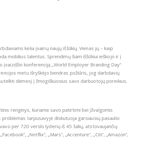
bdaviams kelia įvairių naujų iššūkių. Vienas jų – kaip
ada mobilius talentus. Sprendimų šiam iššūkiui ieškojo ir į
o įvaizdžio konferenciją „World Employer Branding Day“
erencijos metu išryškėjo bendras požiūris, jog darbdavių
 sutelkti dėmesį į žmogiškuosius savo darbuotojų poreikius.
nis renginys, kuriame savo patirtimi bei įžvalgomis
ies problemas tarpusavyje diskutuoja garsiausių pasaulio
vavo per 720 verslo lyderių iš 45 šalių, atstovaujančių
Facebook“, „Netflix“, „Mars“, „Accenture“, „Citi“, „Amazon“,