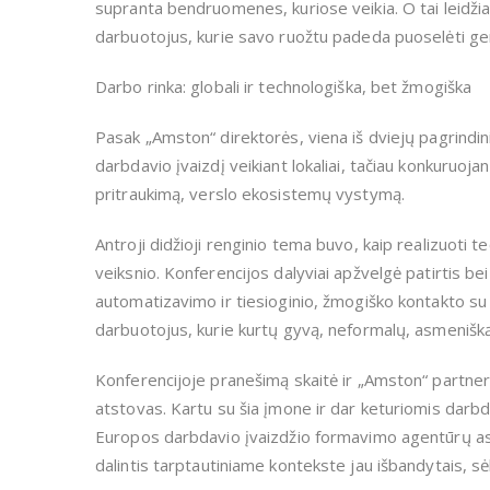
supranta bendruomenes, kuriose veikia. O tai leidžia
darbuotojus, kurie savo ruožtu padeda puoselėti gerą
Darbo rinka: globali ir technologiška, bet žmogiška
Pasak „Amston“ direktorės, viena iš dviejų pagrindin
darbdavio įvaizdį veikiant lokaliai, tačiau konkuruoj
pritraukimą, verslo ekosistemų vystymą.
Antroji didžioji renginio tema buvo, kaip realizuoti
veiksnio. Konferencijos dalyviai apžvelgė patirtis 
automatizavimo ir tiesioginio, žmogiško kontakto su
darbuotojus, kurie kurtų gyvą, neformalų, asmenišk
Konferencijoje pranešimą skaitė ir „Amston“ partn
atstovas. Kartu su šia įmone ir dar keturiomis darb
Europos darbdavio įvaizdžio formavimo agentūrų asoc
dalintis tarptautiniame kontekste jau išbandytais, sė