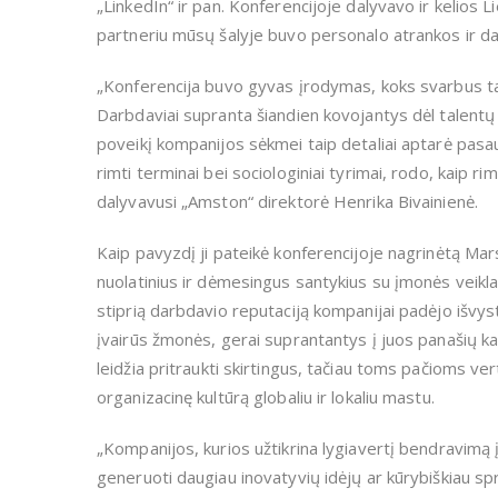
„LinkedIn“ ir pan. Konferencijoje dalyvavo ir kelios L
partneriu mūsų šalyje buvo personalo atrankos ir d
„Konferencija buvo gyvas įrodymas, koks svarbus tap
Darbdaviai supranta šiandien kovojantys dėl talentų 
poveikį kompanijos sėkmei taip detaliai aptarė pasau
rimti terminai bei sociologiniai tyrimai, rodo, kaip r
dalyvavusi „Amston“ direktorė Henrika Bivainienė.
Kaip pavyzdį ji pateikė konferencijoje nagrinėtą Mar
nuolatinius ir dėmesingus santykius su įmonės veik
stiprią darbdavio reputaciją kompanijai padėjo išvys
įvairūs žmonės, gerai suprantantys į juos panašių ka
leidžia pritraukti skirtingus, tačiau toms pačioms ver
organizacinę kultūrą globaliu ir lokaliu mastu.
„Kompanijos, kurios užtikrina lygiavertį bendravimą
generuoti daugiau inovatyvių idėjų ar kūrybiškiau s