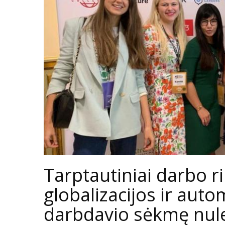
Tarptautiniai darbo r
globalizacijos ir auto
darbdavio sėkmę nu