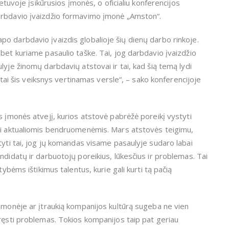
ietuvoje įsikūrusios įmonės, o oficialiu konferencijos
arbdavio įvaizdžio formavimo įmonė „Amston“.
o darbdavio įvaizdis globalioje šių dienų darbo rinkoje.
bet kuriame pasaulio taške. Tai, jog darbdavio įvaizdžio
lyje žinomų darbdavių atstovai ir tai, kad šią temą lydi
imtai šis veiksnys vertinamas versle“, – sako konferencijoje
s įmonės atvejį, kurios atstovė pabrėžė poreikį vystyti
lai aktualiomis bendruomenėmis. Mars atstovės teigimu,
tyti tai, jog jų komandas visame pasaulyje sudaro labai
ndidatų ir darbuotojų poreikius, lūkesčius ir problemas. Tai
tybėms ištikimus talentus, kurie gali kurti tą pačią
 įmonėje ar įtraukią kompanijos kultūrą sugeba ne vien
pręsti problemas. Tokios kompanijos taip pat geriau