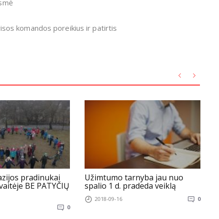
asmė
 visos komandos poreikius ir patirtis
zijos pradinukai
Užimtumo tarnyba jau nuo
P
vaitėje BE PATYČIŲ
spalio 1 d. pradeda veiklą
2018-09-16
0
0