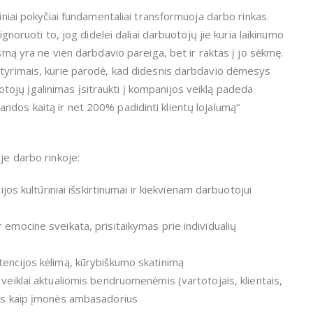
giniai pokyčiai fundamentaliai transformuoja darbo rinkas.
ignoruoti to, jog didelei daliai darbuotojų jie kuria laikinumo
usmą yra ne vien darbdavio pareiga, bet ir raktas į jo sėkmę.
 tyrimais, kurie parodė, kad didesnis darbdavio dėmesys
ojų įgalinimas įsitraukti į kompanijos veiklą padeda
ndos kaitą ir net 200% padidinti klientų lojalumą“
je darbo rinkoje:
ijos kultūriniai išskirtinumai ir kiekvienam darbuotojui
 emocine sveikata, prisitaikymas prie individualių
tencijos kėlimą, kūrybiškumo skatinimą
 veiklai aktualiomis bendruomenėmis (vartotojais, klientais,
jus kaip įmonės ambasadorius