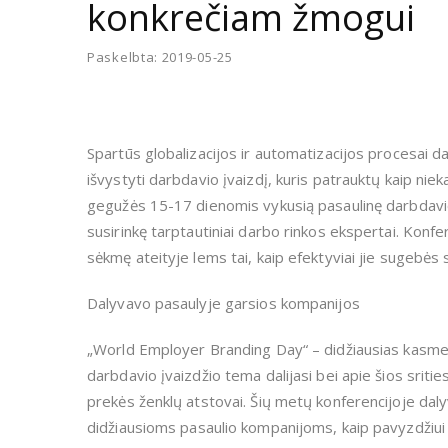
konkrečiam žmogui
Paskelbta: 2019-05-25
Spartūs globalizacijos ir automatizacijos procesai dar
išvystyti darbdavio įvaizdį, kuris patrauktų kaip niek
gegužės 15-17 dienomis vykusią pasaulinę darbdavi
susirinkę tarptautiniai darbo rinkos ekspertai. Konf
sėkmę ateityje lems tai, kaip efektyviai jie sugebės
Dalyvavo pasaulyje garsios kompanijos
„World Employer Branding Day“ – didžiausias kasmeti
darbdavio įvaizdžio tema dalijasi bei apie šios srit
prekės ženklų atstovai. Šių metų konferencijoje daly
didžiausioms pasaulio kompanijoms, kaip pavyzdžiui „