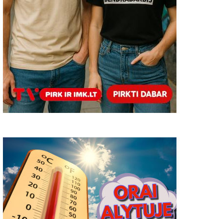
Madona. Vaclovas Matažinskas
Pačiu laiku. Irutė Mataži
- Lazickienė
2019-07-21
0
2018-04-04