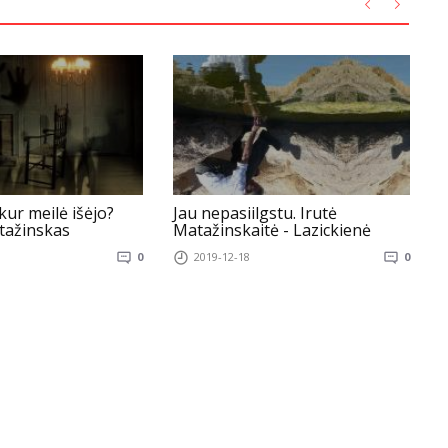
kur meilė išėjo?
Jau nepasiilgstu. Irutė
tažinskas
Matažinskaitė - Lazickienė
0
2019-12-18
0