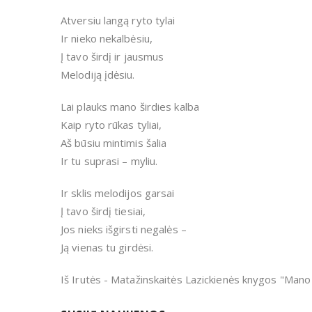
Atversiu langą ryto tylai
Ir nieko nekalbėsiu,
Į tavo širdį ir jausmus
Melodiją įdėsiu.
Lai plauks mano širdies kalba
Kaip ryto rūkas tyliai,
Aš būsiu mintimis šalia
Ir tu suprasi – myliu.
Ir sklis melodijos garsai
Į tavo širdį tiesiai,
Jos nieks išgirsti negalės –
Ją vienas tu girdėsi.
Iš Irutės - Matažinskaitės Lazickienės knygos "Mano