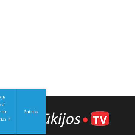
ėje
ku“
site
Sutinku
mus ir