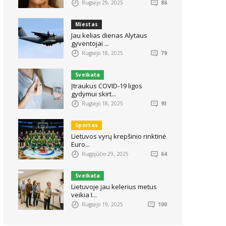
Rugsėjo 29, 2025
86
Miestas
Jau kelias dienas Alytaus
gyventojai ...
Rugsėjo 18, 2025
79
Sveikata
Įtraukus COVID-19 ligos
gydymui skirt...
Rugsėjo 18, 2025
93
Sportas
Lietuvos vyrų krepšinio rinktinė
Euro...
Rugpjūčio 29, 2025
64
Sveikata
Lietuvoje jau kelerius metus
veikia I...
Rugsėjo 19, 2025
100