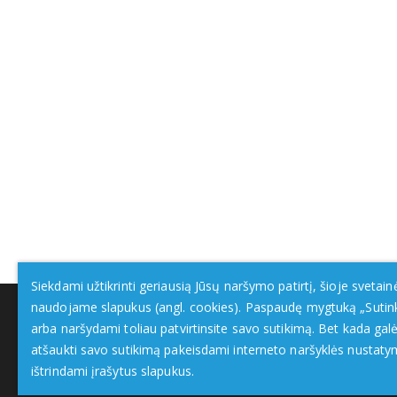
Siekdami užtikrinti geriausią Jūsų naršymo patirtį, šioje svetain
naudojame slapukus (angl. cookies). Paspaudę mygtuką „Sutin
arba naršydami toliau patvirtinsite savo sutikimą. Bet kada galė
atšaukti savo sutikimą pakeisdami interneto naršyklės nustaty
ištrindami įrašytus slapukus.