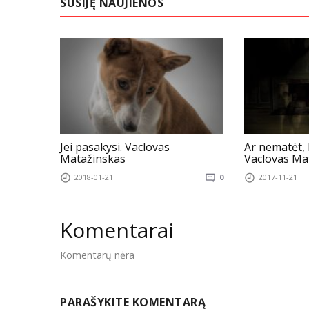
SUSIJĘ NAUJIENOS
Jei pasakysi. Vaclovas
Ar nematėt, 
Matažinskas
Vaclovas Ma
2018-01-21
0
2017-11-21
Komentarai
Komentarų nėra
PARAŠYKITE KOMENTARĄ