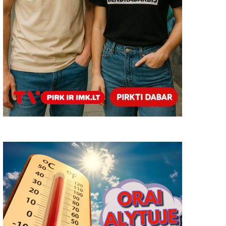
asitiks ir ateitis. Vaclovas
Rasa. Vaclovas Matažins
Matažinskas
2019-05-17
2019-07-19
0