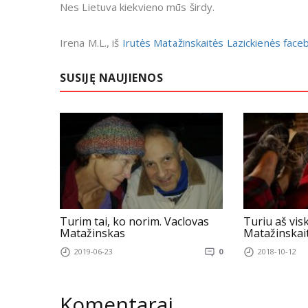
Nes Lietuva kiekvieno mūs širdy.
Irena M.L., iš
Irutės Matažinskaitės Lazickienės fac
SUSIJĘ NAUJIENOS
Turim tai, ko norim. Vaclovas
Turiu aš visk
Matažinskas
Matažinskait
2019-06-23
0
2018-10-12
Komentarai