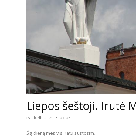
Liepos šeštoji. Irutė 
Paskelbta: 2019-07-06
Šią dieną mes visi ratu sustosim,