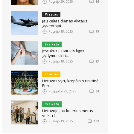
Rugsėjo 29, 2025
86
Miestas
Jau kelias dienas Alytaus
gyventojai ...
Rugsėjo 18, 2025
79
Sveikata
Įtraukus COVID-19 ligos
gydymui skirt...
Rugsėjo 18, 2025
93
Sportas
Lietuvos vyrų krepšinio rinktinė
Euro...
Rugpjūčio 29, 2025
64
Sveikata
Lietuvoje jau kelerius metus
veikia I...
Rugsėjo 19, 2025
100