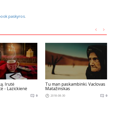
ebook paskyros
.
ą. Irutė
Tu man paskambinki. Vaclovas
P
ė - Lazickienė
Matažinskas
0
2018-08-30
0