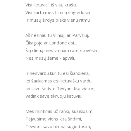
Visi lietuviai, iš visų kraštų,
Visi kartu mes himną sugiedosim
Ir mūsų širdys plaks vienu ritmu.
Aš nežinau tu Vilniuj, ar Paryžiuj,
Čikagoje ar Londone esi...
Šią dieną mes vienam rate stovėsim,
Nes mūsų žemė - apvali.
Ir nesvarbu kur tu esi šiandieną,
Jei šaukiamas esi lietuvišku vardu,
Jei tavo širdyje Tėvynei liko vietos,
Vadink save tikruoju lietuviu.
Mes mintimis už rankų susikibsim,
Pajausime viens kitą širdimi,
Tėvynei savo himną sugiedosim,