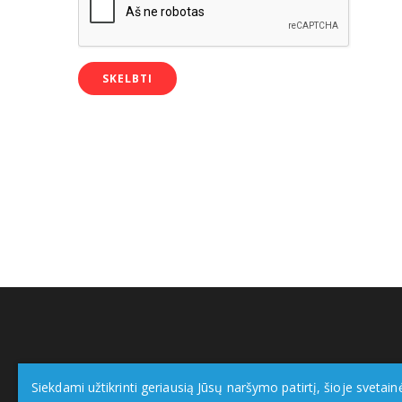
Siekdami užtikrinti geriausią Jūsų naršymo patirtį, šioje svetain