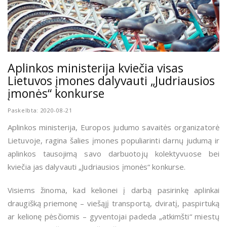
Aplinkos ministerija kviečia visas
Lietuvos įmones dalyvauti „Judriausios
įmonės“ konkurse
Paskelbta: 2020-08-21
Aplinkos ministerija, Europos judumo savaitės organizatorė
Lietuvoje, ragina šalies įmones populiarinti darnų judumą ir
aplinkos tausojimą savo darbuotojų kolektyvuose bei
kviečia jas dalyvauti „Judriausios įmonės“ konkurse.
Visiems žinoma, kad kelionei į darbą pasirinkę aplinkai
draugišką priemonę – viešąjį transportą, dviratį, paspirtuką
ar kelionę pėsčiomis – gyventojai padeda „atkimšti“ miestų