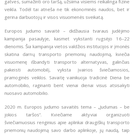
gatves, sumažinti oro taršą, užsiima visiems reikalinga fizine
veikla. Todėl tai atneša ne tik ekonominės naudos, bet ir
gerina darbuotojų ir visos visuomenės sveikatą.
Europos judumo savaitė – didžiausia tvaraus judėjimo
kampanija pasaulyje, kasmet vykstanti rugsėjo 16–22
dienomis. Šia kampanija vietos valdžios institucijos ir įmonės
skatina darnų transporto priemonių naudojimą, kviečia
visuomenę išbandyti transporto alternatyvas, galinčias
pakeisti automobilį, vyksta įvairios šviečiamosios,
pramoginės veiklos. Savaitę vainikuoja tradicinė Diena be
automobilio, raginanti bent vienai dienai visus atsisakyti
nuosavo automobilio.
2020 m. Europos judumo savaitės tema – „Judumas – be
jokios taršos“. Kviečiame aktyviai organizuoti
šviečiamuosius renginius apie aplinkai draugiškų transporto
priemonių naudojimą savo darbo aplinkoje, jų naudą, taip