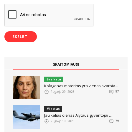
SKAITOMIAUSI
Sveikata
Kolagenas moterims yra vienas svarbia...
Rugsėjo 29, 2025
87
Miestas
Jau kelias dienas Alytaus gyventojai ...
Rugsėjo 18, 2025
79