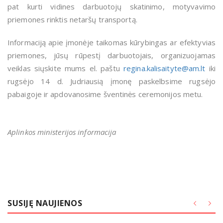
pat kurti vidines darbuotojų skatinimo, motyvavimo
priemones rinktis netaršų transportą.
Informaciją apie įmonėje taikomas kūrybingas ar efektyvias
priemones, jūsų rūpestį darbuotojais, organizuojamas
veiklas siųskite mums el. paštu
regina.kalisaityte@am.lt
iki
rugsėjo 14 d. Judriausią įmonę paskelbsime rugsėjo
pabaigoje ir apdovanosime šventinės ceremonijos metu.
Aplinkos ministerijos informacija
SUSIJĘ NAUJIENOS