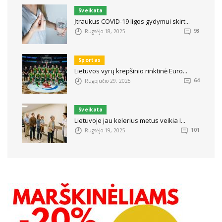
Sveikata
Įtraukus COVID-19 ligos gydymui skirt...
Rugsėjo 18, 2025
93
Sportas
Lietuvos vyrų krepšinio rinktinė Euro...
Rugpjūčio 29, 2025
64
Sveikata
Lietuvoje jau kelerius metus veikia I...
Rugsėjo 19, 2025
101