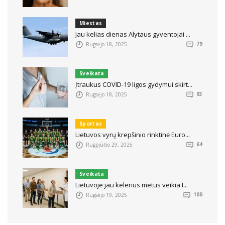
Miestas
Jau kelias dienas Alytaus gyventojai ...
Rugsėjo 18, 2025
79
Sveikata
Įtraukus COVID-19 ligos gydymui skirt...
Rugsėjo 18, 2025
93
Sportas
Lietuvos vyrų krepšinio rinktinė Euro...
Rugpjūčio 29, 2025
64
Sveikata
Lietuvoje jau kelerius metus veikia I...
Rugsėjo 19, 2025
100