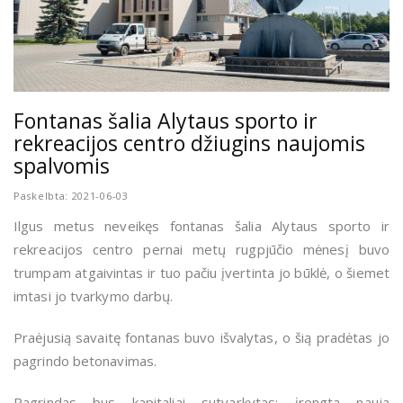
Fontanas šalia Alytaus sporto ir
rekreacijos centro džiugins naujomis
spalvomis
Paskelbta: 2021-06-03
Ilgus metus neveikęs fontanas šalia Alytaus sporto ir
rekreacijos centro pernai metų rugpjūčio mėnesį buvo
trumpam atgaivintas ir tuo pačiu įvertinta jo būklė, o šiemet
imtasi jo tvarkymo darbų.
Praėjusią savaitę fontanas buvo išvalytas, o šią pradėtas jo
pagrindo betonavimas.
Pagrindas bus kapitaliai sutvarkytas: įrengta nauja