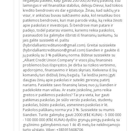
negalėjau patikėti, kaip gavau 200 000,00 eurų paskolą. Esu
laimingas ir vėl finansiškai stabilus, dėkoju Dievui, kad tokios
kredito bendrovės vis dar egzistuoja. Žinau, kad sukčių yra
visur, ir anksčiau buvau sukčiavimo auka, kol nesutikau šios
patikimos bendrovės, kuri man parodė viską, ką reikia žinoti
apie paskolas ir investicijas. Ši bendrovė man patarė ir
padėjo, todėl patarsiu visiems, kuriems reikia paskolos,
pasinaudoti šia galimybe išbristi iš finansinių sunkumų. Su
jais galite susisiekti el. paštu
(hybridalliantcreditunion@gmail.com). Greitai susisiekite
(hybridalliantcreditunion@gmail.com) šiandien ir gaukite iš
jų paskolą su 3 % palūkanų norma. Būtinai susisiekite su
„Alliant Credit Union Company“ ir visos jūsų finansinės
problemos bus išspręstos. Jie dirba su rizikos vertinimo,
apdorojimo, finansavimo ir kitais skyriais. Kiekviena iš šių
komandų turi didžiulį žinių bagažą. Tai leidžia jiems įgyti
daugiau žinių apie paskolas ir suteikti geresnę patirtį
nariams. Pasiekite savo finansinę laisvę nuo jų šiandien ir
padėkokite man vėliau. Ar esate įsiskolinę, jums reikia
greitos ir patikimos paskolos? Tai yra vieta, kur gauti
patikimas paskolas. Jie siūlo verslo paskolas, studentų
paskolas, būsto paskolas, asmenines paskolas ir kt.
Paskolos palūkanų norma yra 3 %. Susisiekite su mumis
šiandien. Turite galimybę gauti 2000 (€$£ KUNA) - 5 000 000
- 100 000 000 (€$£ KUNA) dydžio grynųjų pinigų paskolą su
grąžinimo galimybėmis nuo 1 iki 45 metų be nekilnojamojo
turto užstato. Viber: +385915608706