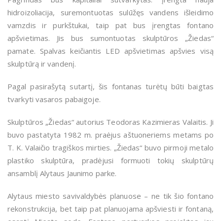
hidroizoliacija, suremontuotas sulūžęs vandens išleidimo
vamzdis ir purkštukai, taip pat bus įrengtas fontano
apšvietimas. Jis bus sumontuotas skulptūros „Žiedas“
pamate. Spalvas keičiantis LED apšvietimas apšvies visą
skulptūrą ir vandenį.
Pagal pasirašytą sutartį, šis fontanas turėtų būti baigtas
tvarkyti vasaros pabaigoje.
Skulptūros „Žiedas“ autorius Teodoras Kazimieras Valaitis. Ji
buvo pastatyta 1982 m. praėjus aštuoneriems metams po
T. K. Valaičio tragiškos mirties. „Žiedas“ buvo pirmoji metalo
plastiko skulptūra, pradėjusi formuoti tokių skulptūrų
ansamblį Alytaus Jaunimo parke.
Alytaus miesto savivaldybės planuose – ne tik šio fontano
rekonstrukcija, bet taip pat planuojama apšviesti ir fontaną,