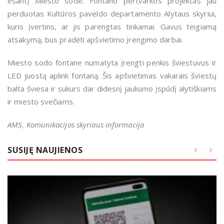
esantį Miesto sode. Fontano pertvarkos projektas jau
perduotas Kultūros paveldo departamento Alytaus skyriui,
kuris įvertins, ar jis parengtas tinkamai. Gavus teigiamą
atsakymą, bus pradėti apšvietimo įrengimo darbai.
Miesto sodo fontane numatyta įrengti penkis šviestuvus ir
LED juostą aplink fontaną. Šis apšvietimas vakarais šviestų
balta šviesa ir sukurs dar didesnį jaukumo įspūdį alytiškiams
ir miesto svečiams.
AMS, Komunikacijos skyriaus informacija
SUSIJĘ NAUJIENOS