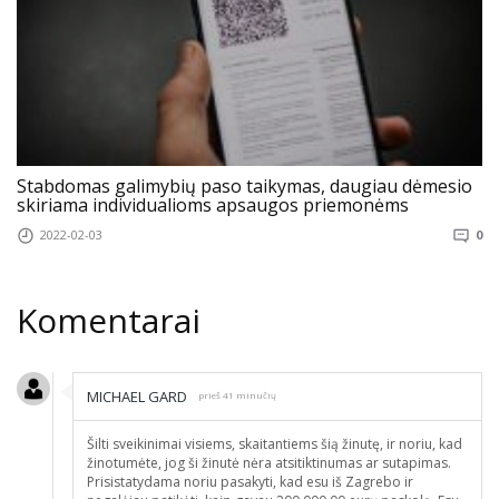
Stabdomas galimybių paso taikymas, daugiau dėmesio
skiriama individualioms apsaugos priemonėms
2022-02-03
0
Komentarai
MICHAEL GARD
prieš 41 minučių
Šilti sveikinimai visiems, skaitantiems šią žinutę, ir noriu, kad
žinotumėte, jog ši žinutė nėra atsitiktinumas ar sutapimas.
Prisistatydama noriu pasakyti, kad esu iš Zagrebo ir