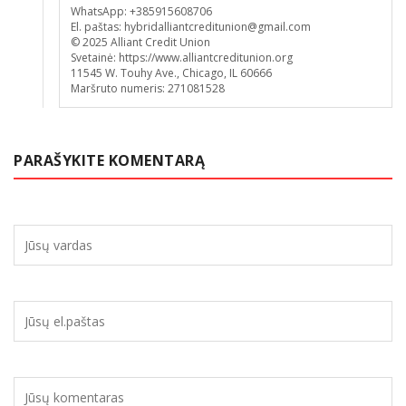
WhatsApp: +385915608706
El. paštas: hybridalliantcreditunion@gmail.com
© 2025 Alliant Credit Union
Svetainė: https://www.alliantcreditunion.org
11545 W. Touhy Ave., Chicago, IL 60666
Maršruto numeris: 271081528
PARAŠYKITE KOMENTARĄ