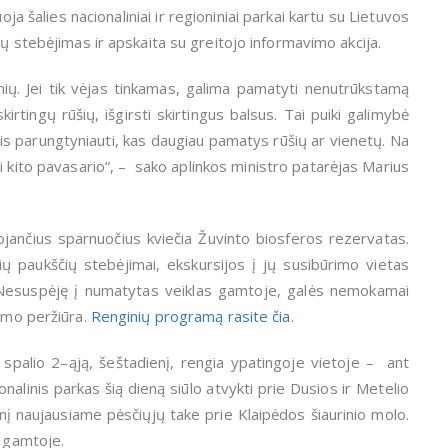
 šalies nacionaliniai ir regioniniai parkai kartu su Lietuvos
ų stebėjimas ir apskaita su greitojo informavimo akcija.
nių. Jei tik vėjas tinkamas, galima pamatyti nenutrūkstamą
irtingų rūšių, išgirsti skirtingus balsus. Tai puiki galimybė
iais parungtyniauti, kas daugiau pamatys rūšių ar vienetų. Na
ki kito pavasario
“
, – sako aplinkos ministro patarėjas Marius
uojančius sparnuočius kviečia
Žuvinto biosferos rezervatas.
ų paukščių stebėjimai, ekskursijos į jų susibūrimo vietas
. Nesuspėję į numatytas veiklas gamtoje, galės nemokamai
lmo peržiūra.
Renginių programą rasite čia
.
 spalio 2–ąją, šeštadienį, rengia ypatingoje vietoje – ant
onalinis parkas šią dieną siūlo atvykti prie Dusios ir Metelio
į naujausiame pėsčiųjų take prie Klaipėdos šiaurinio molo.
į gamtoje.