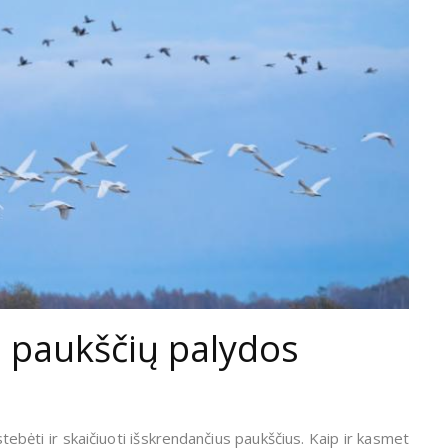
s paukščių palydos
stebėti ir skaičiuoti išskrendančius paukščius. Kaip ir kasmet