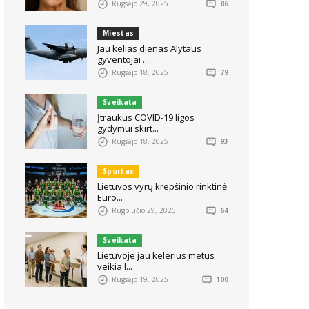
Rugsėjo 29, 2025
86
Miestas
Jau kelias dienas Alytaus
gyventojai ...
Rugsėjo 18, 2025
79
Sveikata
Įtraukus COVID-19 ligos
gydymui skirt...
Rugsėjo 18, 2025
93
Sportas
Lietuvos vyrų krepšinio rinktinė
Euro...
Rugpjūčio 29, 2025
64
Sveikata
Lietuvoje jau kelerius metus
veikia I...
Rugsėjo 19, 2025
100