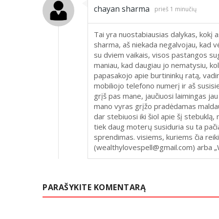
chayan sharma
prieš 1 minučių
Tai yra nuostabiausias dalykas, kokį
sharma, aš niekada negalvojau, kad 
su dviem vaikais, visos pastangos sugr
maniau, kad daugiau jo nematysiu, kol
papasakojo apie burtininkų ratą, vadi
mobiliojo telefono numerį ir aš susis
grįš pas mane, jaučiuosi laimingas jau 
mano vyras grįžo pradėdamas maldauti
dar stebiuosi iki šiol apie šį stebuklą,
tiek daug moterų susiduria su ta pač
sprendimas. visiems, kuriems čia reiki
(wealthylovespell@gmail.com) arba
PARAŠYKITE KOMENTARĄ