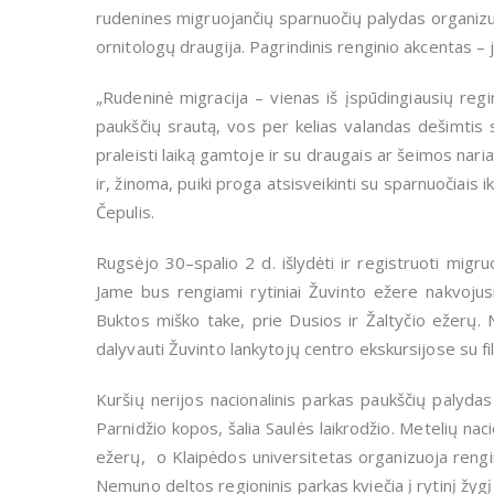
rudenines migruojančių sparnuočių palydas organizuoja
ornitologų draugija.
Pagrindinis renginio akcentas
–
j
„
Rudeninė migracija – vienas iš įspūdingiausių regi
paukščių srautą, vos per kelias valandas dešimtis sk
praleisti laiką gamtoje ir su draugais ar šeimos nar
ir, žinoma, puiki proga atsisveikinti su sparnuočiais i
Čepulis.
Rugsėjo 30–spalio 2 d. išlydėti ir registruoti migr
Jame bus rengiami rytiniai Žuvinto ežere nakvojusi
Buktos miško take, prie Dusios ir Žaltyčio ežerų
dalyvauti Žuvinto lankytojų centro ekskursijose su fi
Kuršių nerijos nacionalinis parkas paukščių palydas
Parnidžio kopos, šalia Saulės laikrodžio. Metelių naci
ežerų, o Klaipėdos universitetas organizuoja rengin
Nemuno deltos regioninis parkas kviečia į rytinį žyg