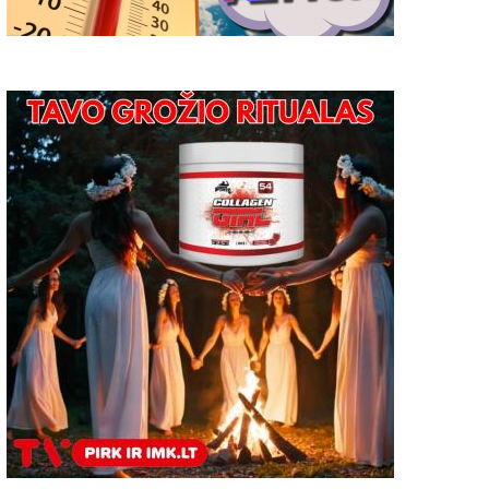
ada ir kaip tvarkyti vandens
Akmenų ir zoologijos
elkinių pakrantes?
muziejuose – ypatinga na
2023-05-25
0
2021-05-18