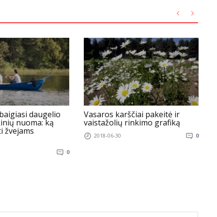
 baigiasi daugelio
Vasaros karščiai pakeitė ir
K
kinių nuoma: ką
vaistažolių rinkimo grafiką
t
ti žvejams
2018-06-30
0
0