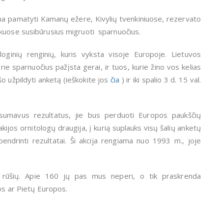
a pamatyti Kamanų ežere, Kivylių tvenkiniuose, rezervato
ukuose susibūrusius migruoti sparnuočius.
oginių renginių, kuris vyksta visoje Europoje.
Lietuvos
rie sparnuočius pažįsta gerai, ir tuos, kurie žino vos kelias
šo užpildyti anketą (ieškokite jos
čia
) ir iki spalio 3 d. 15 val.
sumavus rezultatus, jie bus perduoti Europos paukščių
kijos ornitologų draugija, į kurią suplauks visų šalių anketų
endrinti rezultatai.
Ši akcija rengiama nuo 1993 m., joje
ių rūšių. Apie 160 jų pas mus neperi, o tik praskrenda
kos ar Pietų Europos.