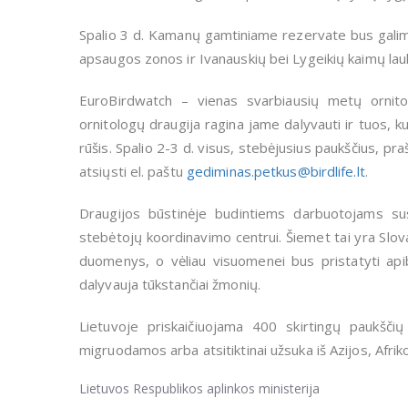
Spalio 3 d. Kamanų gamtiniame rezervate bus galim
apsaugos zonos ir Ivanauskių bei Lygeikių kaimų la
EuroBirdwatch
– vienas svarbiausių metų ornitol
ornitologų draugija ragina jame dalyvauti ir tuos, ku
rūšis. Spalio 2-3 d. visus, stebėjusius paukščius, pra
atsiųsti el. paštu
g
ediminas.petkus@birdlife.lt
.
Draugijos būstinėje budintiems darbuotojams su
stebėtojų koordinavimo centrui. Šiemet tai yra Slova
duomenys, o vėliau visuomenei bus pristatyti apib
dalyvauja tūkstančiai žmonių.
Lietuvoje priskaičiuojama 400 skirtingų paukšč
migruodamos arba atsitiktinai užsuka iš Azijos, Afri
Lietuvos Respublikos aplinkos ministerija