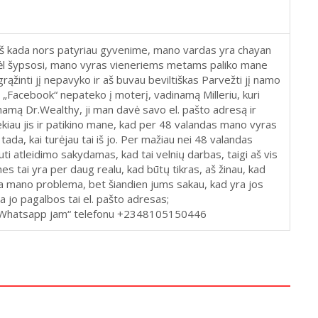
 aš kada nors patyriau gyvenime, mano vardas yra chayan
vėl šypsosi, mano vyras vieneriems metams paliko mane
ąžinti jį nepavyko ir aš buvau beviltiškas Parvežti jį namo
 „Facebook“ nepateko į moterį, vadinamą Milleriu, kuri
namą Dr.Wealthy, ji man davė savo el. pašto adresą ir
iekiau jis ir patikino mane, kad per 48 valandas mano vyras
tada, kai turėjau tai iš jo. Per mažiau nei 48 valandas
 atleidimo sakydamas, kad tai velnių darbas, taigi aš vis
 nes tai yra per daug realu, kad būtų tikras, aš žinau, kad
ia mano problema, bet šiandien jums sakau, kad yra jos
a jo pagalbos tai el. pašto adresas;
 „Whatsapp jam“ telefonu +2348105150446