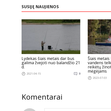
SUSIJĘ NAUJIENOS
Lydekas šiais metais dar bus
Šiais metais
galima žvejoti nuo balandžio 21
vandens tel
d.
reikėtų žino
mėgėjams
2021-04-15
0
2023-07-03
Komentarai