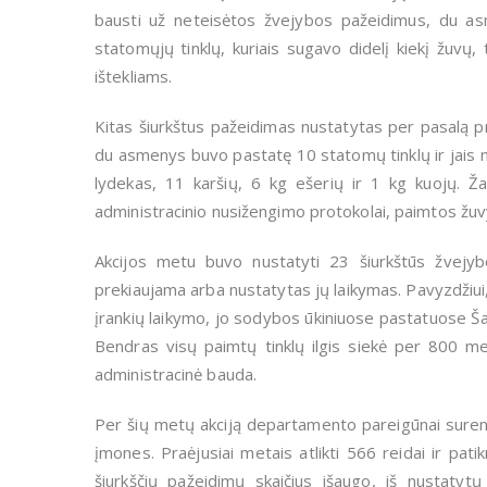
bausti už neteisėtos žvejybos pažeidimus, du a
statomųjų tinklų, kuriais sugavo didelį kiekį žuvų,
ištekliams.
Kitas šiurkštus pažeidimas nustatytas per pasalą pr
du asmenys buvo pastatę 10 statomų tinklų ir jais n
lydekas, 11 karšių, 6 kg ešerių ir 1 kg kuojų. Ž
administracinio nusižengimo protokolai, paimtos žuvys
Akcijos metu buvo nustatyti 23 šiurkštūs žvejyb
prekiaujama arba nustatytas jų laikymas. Pavyzdžiui,
įrankių laikymo, jo sodybos ūkiniuose pastatuose Šak
Bendras visų paimtų tinklų ilgis siekė per 800 me
administracinė bauda.
Per šių metų akciją departamento pareigūnai sureng
įmones. Praėjusiai metais atlikti 566 reidai ir pati
šiurkščių pažeidimų skaičius išaugo, iš nustatyt