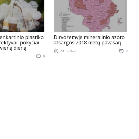
ienkartinio plastiko
Dirvožemyje mineralinio azoto
S
ektyvai, pokyčiai
atsargos 2018 metų pavasarį
m
 vieną dieną
2018-04-21
0
0