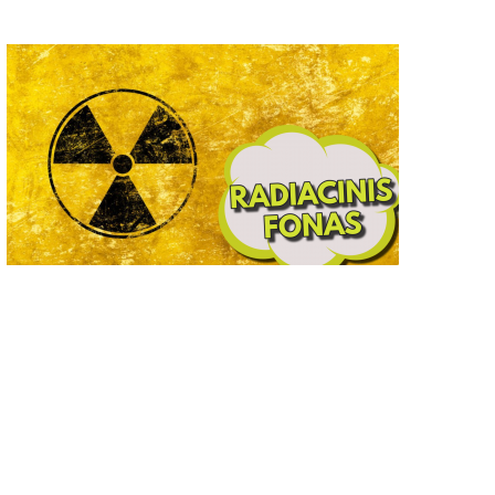
ukluskite: svarbiausi vasario
Šiltos dienos jau čia pat: 
ėnesio darbai sodininkams ir
retai girdimas pavasario
daržininkams
pranašas
2020-02-16
0
2018-03-05