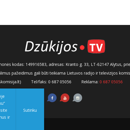
, įmonės kodas: 149916583, adresas: Kranto g. 33, LT-62147 Alytus, pri
alimus pažeidimus gali būti teikiama Lietuvos radijo ir televizijos kom
komisija.lt)
Tel/faks: 0 687 05056
Reklama:
0 687 05056
ėje
ku“
site
Sutinku
mus ir
tumo politika