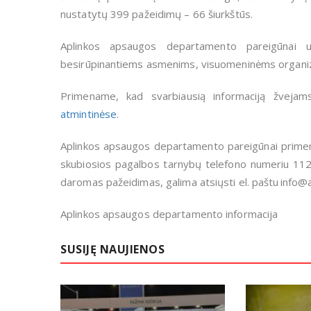
nustatytų 399 pažeidimų – 66 šiurkštūs.
Aplinkos apsaugos departamento pareigūnai už
besirūpinantiems asmenims, visuomeninėms organiza
Primename, kad svarbiausią informaciją žvej
atmintinėse
.
Aplinkos apsaugos departamento pareigūnai primen
skubiosios pagalbos tarnybų telefono numeriu 112.
daromas pažeidimas, galima atsiųsti el. paštu info@
Aplinkos apsaugos departamento informacija
SUSIJĘ NAUJIENOS