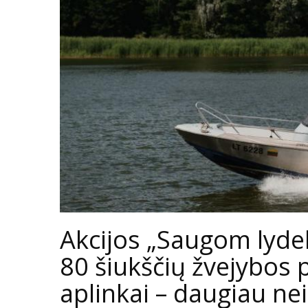
Akcijos „Saugom lydek
80 šiukščių žvejybos 
aplinkai – daugiau nei