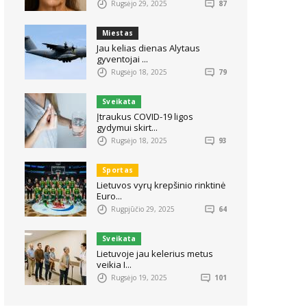
Rugsėjo 29, 2025
87
Miestas
Jau kelias dienas Alytaus
gyventojai ...
Rugsėjo 18, 2025
79
Sveikata
Įtraukus COVID-19 ligos
gydymui skirt...
Rugsėjo 18, 2025
93
Sportas
Lietuvos vyrų krepšinio rinktinė
Euro...
Rugpjūčio 29, 2025
64
Sveikata
Lietuvoje jau kelerius metus
veikia I...
Rugsėjo 19, 2025
101