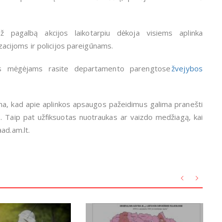
 pagalbą akcijos laikotarpiu dėkoja visiems aplinka
cijoms ir policijos pareigūnams.
ams mėgėjams rasite departamento parengtose
žvejybos
a, kad apie aplinkos apsaugos pažeidimus galima pranešti
 Taip pat užfiksuotas nuotraukas ar vaizdo medžiagą, kai
aad.am.lt.