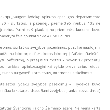
ą akciją „Saugom lydeką“ Aplinkos apsaugos departamento
 80 – šiurkštūs. Iš pažeidėjų paėmė 395 įrankius: 132 ne
įrankius. Paimtos 9 plaukiojimo priemonės, kuriomis buvo
 padaryta žala aplinkai siekia 41 503 eurus.
daromus šiurkščius žvejybos pažeidimus, pvz., kai naudojami
žiamu laikotarpiu. Per akcijos laikotarpį išaiškinti šiurkštūs
ytų pažeidimų, o praėjusiais metais – beveik 17 procentų.
 įrankiais, aplinkosaugininkai vykdė prevencinius reidus,
 tikrino turgaviečių prekeivius, internetinius skelbimus.
ų neteisėtos lydekų žvejybos pažeidimų – lydekos buvo
šiuo laikotarpiu draudžiami žvejybos įrankiai (pvz., tinklai)
tatytas Švenčionių rajono Žeimenio ežere. Ne vieną kartą