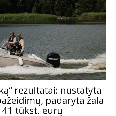
ą“ rezultatai: nustatyta
pažeidimų, padaryta žala
 41 tūkst. eurų