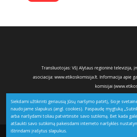
Transliuotojas: VšĮ Alytaus regioninė televizija
asociacija: www.etikoskomisija.lt. Informacija apie g
komisijai (www.etikos
Siekdami užtikrinti geriausią Jūsų naršymo patirtį, šioje svetain
naudojame slapukus (angl. cookies). Paspaudę mygtuką „Sutin
arba naršydami toliau patvirtinsite savo sutikimą. Bet kada galė
atšaukti savo sutikimą pakeisdami interneto naršyklės nustaty
ištrindami įrašytus slapukus.
DzukijosTV.lt
| © 2026 Visos teisės saugomos |
Priva