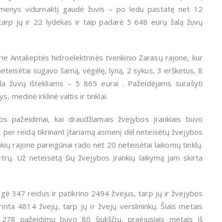
smenys vidurnaktį gaudė žuvis – po ledu pastatę net 12
 tarp jų ir 22 lydekas ir taip padarė 5 648 eurų žalą žuvų
ie Antalieptės hidroelektrinės tvenkinio Zarasų rajone, kur
eteisėtai sugavo šamą, vėgėlę, lyną, 2 sykus, 3 eršketus, 8
ala žuvų ištekliams – 5 865 eurai . Pažeidėjams surašyti
, medinė irklinė valtis ir tinklai.
os pažeidimai, kai draudžiamais žvejybos įrankiais buvo
 per reidą tikrinant įtariamą asmenį dėl neteisėtų žvejybos
ių rajone pareigūnai rado net 20 neteisėtai laikomų tinklų.
trų. Už neteisėtą šių žvejybos įrankių laikymą jam skirta
ė 347 reidus ir patikrino 2494 žvejus, tarp jų ir žvejybos
krinta 4814 žvejų, tarp jų ir žvejų verslininkų. Šiais metais
ų 278 pažeidimų buvo 80 šiukščių, praėjusiais metais iš