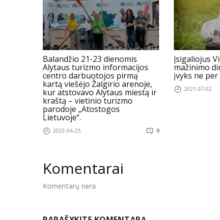
Balandžio 21-23 dienomis
Įsigaliojus V
Alytaus turizmo informacijos
mažinimo dir
centro darbuotojos pirmą
įvyks ne per
kartą viešėjo Žalgirio arenoje,
2021-07-02
kur atstovavo Alytaus miestą ir
kraštą – vietinio turizmo
parodoje „Atostogos
Lietuvoje“.
2023-04-25
0
Komentarai
Komentarų nėra
PARAŠYKITE KOMENTARĄ