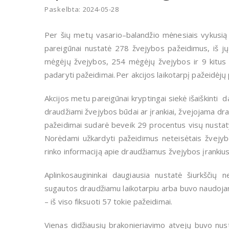
Paskelbta: 2024-05-28
Per šių metų vasario–balandžio mėnesiais vykusi
pareigūnai nustatė 278 žvejybos pažeidimus, iš jų
mėgėjų žvejybos, 254 mėgėjų žvejybos ir 9 kitus 
padaryti pažeidimai. Per akcijos laikotarpį pažeidėjų
Akcijos metu pareigūnai kryptingai siekė išaiškinti 
draudžiami žvejybos būdai ar įrankiai, žvejojama draud
pažeidimai sudarė beveik 29 procentus visų nustat
Norėdami užkardyti pažeidimus neteisėtais žvejybos
rinko informaciją apie draudžiamus žvejybos įrankius,
Aplinkosaugininkai daugiausia nustatė šiurkšči
sugautos draudžiamu laikotarpiu arba buvo naudojami 
– iš viso fiksuoti 57 tokie pažeidimai.
Vienas didžiausių brakonieriavimo atvejų buvo nus