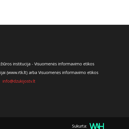
ežiūros institucija - Visuomenės informavimo etikos
isijai (www.rtk.lt) arba Visuomenės informavimo etikos
info@dzukijostv.lt
Sukurta: