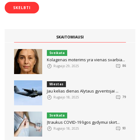
SKAITOMIAUSI
Sveikata
Kolagenas moterims yra vienas svarbia...
Rugsėjo 29, 2025
86
Miestas
Jau kelias dienas Alytaus gyventojai ...
Rugsėjo 18, 2025
79
Sveikata
Įtraukus COVID-19 ligos gydymui skirt...
Rugsėjo 18, 2025
93