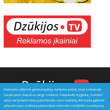
Siekdami užtikrinti geriausią Jūsų naršymo patirtį, šioje svetainėje
naudojame slapukus (angl. cookies). Paspaudę mygtuką „Sutinku“
arba naršydami toliau patvirtinsite savo sutikimą. Bet kada galėsite
Transliuotojas: VšĮ Alytaus regioninė televizija, įmonės kodas:
atšaukti savo sutikimą pakeisdami interneto naršyklės nustatymus
149916583, adresas: Kranto g. 33, LT-62147 Alytus, priežiūros