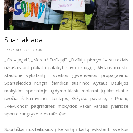
Spartakiada
Paskelbta: 2021-09-30
„Jūs – jėga!“, „Mes už Dzūkiją!“, „Dzūkija pirmyn!“ – su tokiais
užrašais ant plakatų palaikyti savo draugų į Alytaus miesto
stadione vykstantį sveikos gyvensenos propagavimo
Spartakiados renginį šiandien susirinko Alytaus Dzūkijos
mokyklos specialiojo ugdymo klasių mokiniai. Jų klasiokai ir
svečiai iš kaimyninės Lenkijos, Gižycko pavieto, ir Prienų
„Revuonos“ pagrindinės mokyklos vakar varžėsi įvairiose
sporto rungtyse ir estafetėse.
Sportiškai nusiteikusius į ketvirtąjį kartą vykstantį sveikos