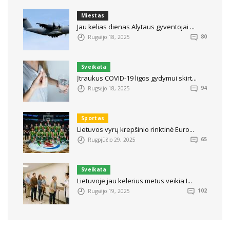
Miestas
Jau kelias dienas Alytaus gyventojai ...
Rugsėjo 18, 2025
80
Sveikata
Įtraukus COVID-19 ligos gydymui skirt...
Rugsėjo 18, 2025
94
Sportas
Lietuvos vyrų krepšinio rinktinė Euro...
Rugpjūčio 29, 2025
65
Sveikata
Lietuvoje jau kelerius metus veikia I...
Rugsėjo 19, 2025
102