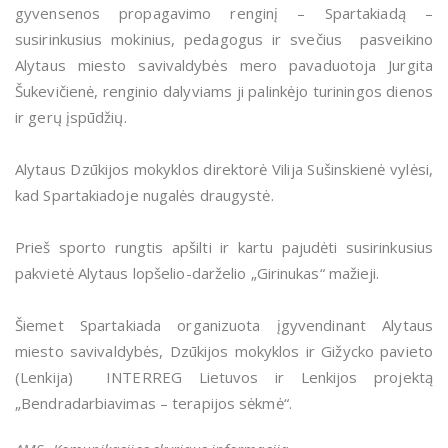
gyvensenos propagavimo renginį – Spartakiadą –
susirinkusius mokinius, pedagogus ir svečius pasveikino
Alytaus miesto savivaldybės mero pavaduotoja Jurgita
Šukevičienė, renginio dalyviams ji palinkėjo turiningos dienos
ir gerų įspūdžių.
Alytaus Dzūkijos mokyklos direktorė Vilija Sušinskienė vylėsi,
kad Spartakiadoje nugalės draugystė.
Prieš sporto rungtis apšilti ir kartu pajudėti susirinkusius
pakvietė Alytaus lopšelio-darželio „Girinukas“ mažieji.
Šiemet Spartakiada organizuota įgyvendinant Alytaus
miesto savivaldybės, Dzūkijos mokyklos ir Gižycko pavieto
(Lenkija) INTERREG Lietuvos ir Lenkijos projektą
„Bendradarbiavimas – terapijos sėkmė“.