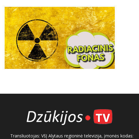
Transliuotojas: VšĮ Alytaus regioninė televizija, įmonės kodas: