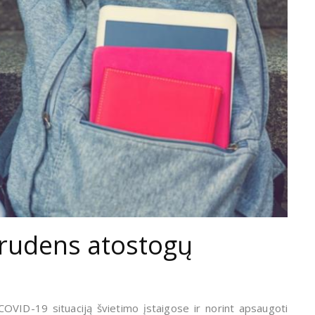
 rudens atostogų
COVID-19 situaciją švietimo įstaigose ir norint apsaugoti