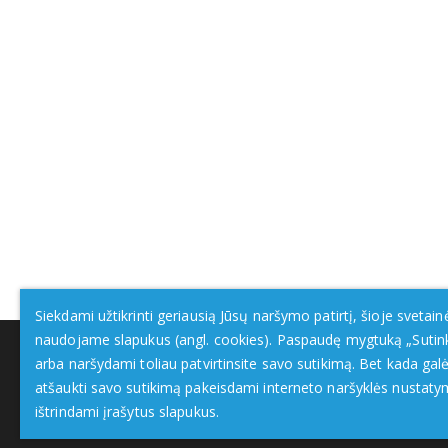
Siekdami užtikrinti geriausią Jūsų naršymo patirtį, šioje svetain
naudojame slapukus (angl. cookies). Paspaudę mygtuką „Sutin
arba naršydami toliau patvirtinsite savo sutikimą. Bet kada galė
atšaukti savo sutikimą pakeisdami interneto naršyklės nustaty
ištrindami įrašytus slapukus.