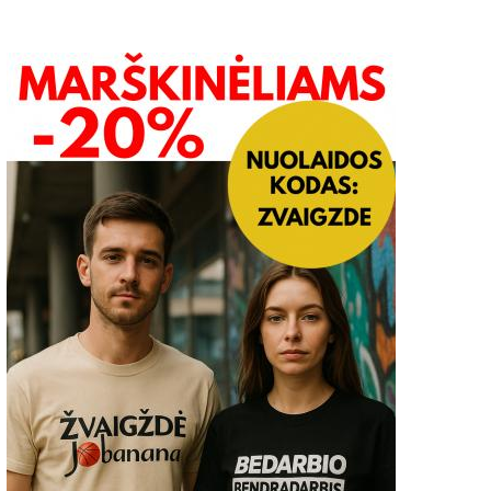
NVSC primena svarbiausius
Kviečiame teikti mokytoj