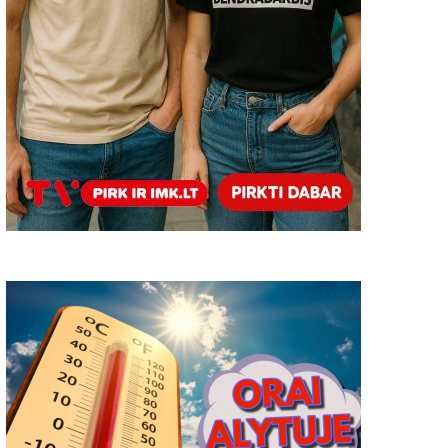
ingsnius mokykloje nustačius
kandidatūras Meilės Luk
OVID-19 atvejį
premijai gauti
2021-09-07
0
2021-08-31