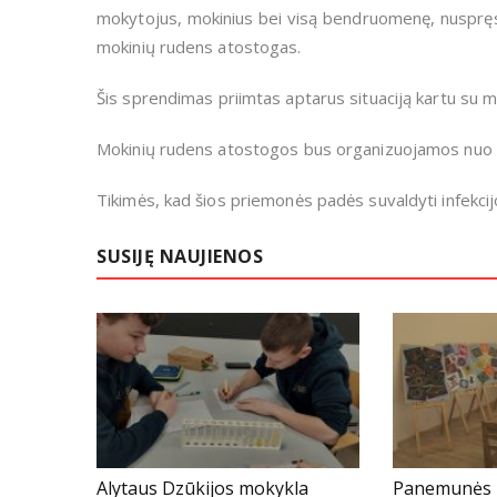
mokytojus, mokinius bei visą bendruomenę, nuspręsta
mokinių rudens atostogas.
Šis sprendimas priimtas aptarus situaciją kartu su 
Mokinių rudens atostogos bus organizuojamos nuo spal
Tikimės, kad šios priemonės padės suvaldyti infekcijo
SUSIJĘ NAUJIENOS
Alytaus Dzūkijos mokykla
Panemunės 