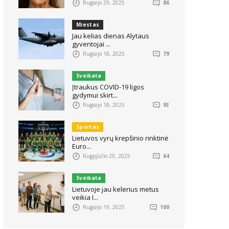
Rugsėjo 29, 2025
86
Miestas
Jau kelias dienas Alytaus
gyventojai ...
Rugsėjo 18, 2025
79
Sveikata
Įtraukus COVID-19 ligos
gydymui skirt...
Rugsėjo 18, 2025
93
Sportas
Lietuvos vyrų krepšinio rinktinė
Euro...
Rugpjūčio 29, 2025
64
Sveikata
Lietuvoje jau kelerius metus
veikia I...
Rugsėjo 19, 2025
100