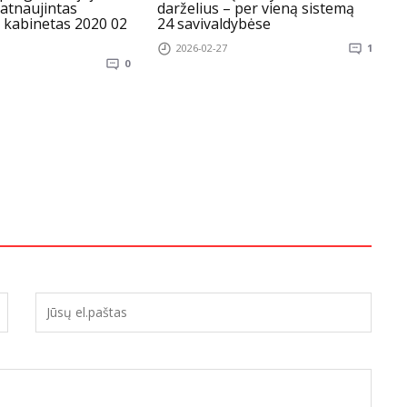
 atnaujintas
darželius – per vieną sistemą
ž
 kabinetas 2020 02
24 savivaldybėse
C
2026-02-27
1
0