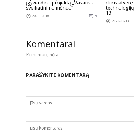
įgyvendino projektą „Vasaris -
duris atvėrė
sveikatinimo mėnuo”
technologijų
13
2023-03-10
1
2020-02-13
Komentarai
Komentarų nėra
PARAŠYKITE KOMENTARĄ