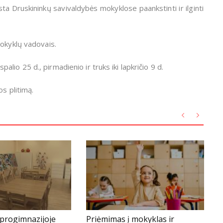
 Druskininkų savivaldybės mokyklose paankstinti ir ilginti
mokyklų vadovais.
io 25 d., pirmadienio ir truks iki lapkričio 9 d.
s plitimą.
progimnazijoje
Priėmimas į mokyklas ir