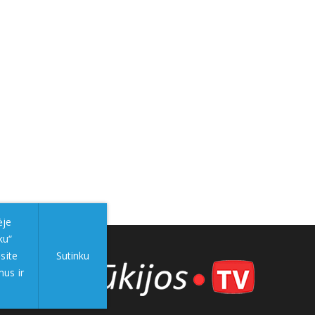
ėje
ku“
site
Sutinku
mus ir