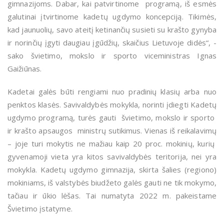
gimnazijoms. Dabar, kai patvirtinome programą, iš esmės
galutinai įtvirtinome kadetų ugdymo koncepciją. Tikimės,
kad jaunuolių,
savo ateitį ketinančių susieti su krašto gynyba
ir norinčių įgyti daugiau įgūdžių
, skaičius Lietuvoje didės“,
-
sako švietimo, mokslo ir sporto viceministras Ignas
Gaižiūnas.
Kadetai galės būti rengiami nuo pradinių klasių arba nuo
penktos klasės. Savivaldybės mokykla, norinti įdiegti Kadetų
ugdymo programą, turės gauti švietimo, mokslo ir sporto
ir krašto apsaugos ministrų sutikimus. Vienas iš reikalavimų
– joje turi mokytis ne mažiau kaip 20 proc. mokinių, kurių
gyvenamoji vieta yra kitos savivaldybės teritorija, nei yra
mokykla. Kadetų ugdymo gimnazija, skirta šalies (regiono)
mokiniams, iš valstybės biudžeto galės gauti ne tik mokymo,
tačiau ir ūkio lėšas. Tai numatyta 2022 m. pakeistame
Švietimo įstatyme.