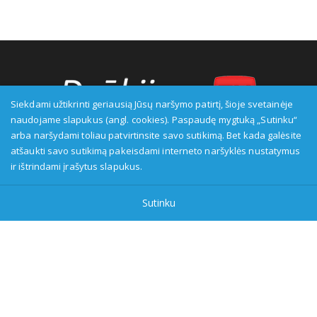
Siekdami užtikrinti geriausią Jūsų naršymo patirtį, šioje svetainėje
naudojame slapukus (angl. cookies). Paspaudę mygtuką „Sutinku“
arba naršydami toliau patvirtinsite savo sutikimą. Bet kada galėsite
Transliuotojas: VšĮ Alytaus regioninė televizija, įmonės kodas:
atšaukti savo sutikimą pakeisdami interneto naršyklės nustatymus
149916583, adresas: Kranto g. 33, LT-62147 Alytus, priežiūros
ir ištrindami įrašytus slapukus.
institucija - Visuomenės informavimo etikos asociacija:
www.etikoskomisija.lt. Informacija apie galimus pažeidimus gali
Sutinku
būti teikiama Lietuvos radijo ir televizijos komisijai (www.rtk.lt)
arba Visuomenės informavimo etikos komisijai
(www.etikoskomisija.lt)
Tel/faks: 0 687 05056
Reklama:
0 687 05056
info@dzukijostv.lt