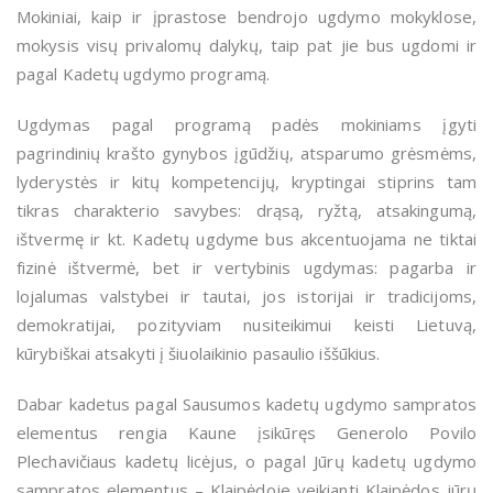
Mokiniai, kaip ir įprastose bendrojo ugdymo mokyklose,
mokysis visų privalomų dalykų, taip pat jie bus ugdomi ir
pagal Kadetų ugdymo programą.
Ugdymas pagal programą
padės
mokiniams įgyti
pagrindinių
krašto gynybos įgūdžių, atsparumo grėsmėms,
lyderystės
ir kitų kompetencijų, kryptingai stiprins tam
tikras charakterio savybes: drąsą, ryžtą, atsakingumą,
ištvermę ir kt. Kadetų ugdyme bus akcentuojama ne tiktai
fizinė ištvermė, bet ir vertybinis ugdymas: pagarba ir
lojalumas valstybei ir tautai, jos istorijai ir tradicijoms,
demokratijai, pozityviam nusiteikimui keisti Lietuvą,
kūrybiškai atsakyti į šiuolaikinio pasaulio iššūkius.
Dabar kadetus pagal Sausumos kadetų ugdymo sampratos
elementus rengia Kaune įsikūręs Generolo Povilo
Plechavičiaus kadetų licėjus, o pagal Jūrų kadetų ugdymo
sampratos elementus – Klaipėdoje veikianti Klaipėdos jūrų