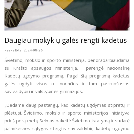
Daugiau mokyklų galės rengti kadetus
Paskelbta: 2024-08-26
Švietimo, mokslo ir sporto ministerija, bendradarbiaudama
su Krašto apsaugos ministerija, parengė nacionalinę
Kadetų ugdymo programą. Pagal šią programą kadetus
galės ugdyti visos to norinčios ir tam pasiruošusios
savivaldybių ir valstybinės gimnazijos.
„Dedame daug pastangų, kad kadetų ugdymas stiprėtų ir
plėstųsi. Švietimo, mokslo ir sporto ministerijos iniciatyva
prieš porą metų Seimas pakeitė Švietimo įstatymą ir sudarė
palankesnes sąlygas steigtis savivaldybių kadetų ugdymo