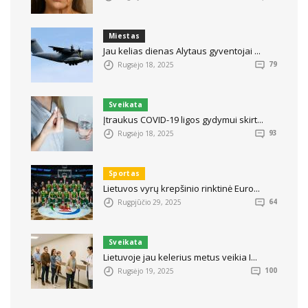
Miestas
Jau kelias dienas Alytaus gyventojai ...
Rugsėjo 18, 2025
79
Sveikata
Įtraukus COVID-19 ligos gydymui skirt...
Rugsėjo 18, 2025
93
Sportas
Lietuvos vyrų krepšinio rinktinė Euro...
Rugpjūčio 29, 2025
64
Sveikata
Lietuvoje jau kelerius metus veikia I...
Rugsėjo 19, 2025
100