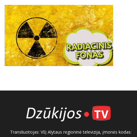
Transliuotojas: VšĮ Alytaus regioninė televizija, įmonės kodas: