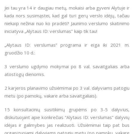
Jei tau yra 14 ir daugiau metų, mokaisi arba gyveni Alytuje ir
kada nors susimąstei, kad gal turi gerų verslo idėjų, tačiau
niekaip nežinai nuo ko pradėti? Jaunimo verslumo skatinimo
iniciatyva „Alytaus ID: verslumas” kaip tik tau!
„Alytaus ID: verslumas” programa ir eiga
iki 2021 m.
gruodžio 10 d.
:
3 verslumo ugdymo mokymai po 8 val. savaitgaliais arba
atostogų dienomis.
2 karjeros planavimo užsiėmimai po 3 val. dalyviams patogiu
metu (po pamokų, vakare arba savaitgaliais).
15 konsultacinių susitikimų grupėms po 3-5 dalyvius,
diskutuojant apie konkrečias “Alytaus ID: verslumas” dalyvių
idėjas ir galimybes jas realizuoti. Užsiėmimai taip pat bus
organizuojami dalyviams patogiu metu (po pamokų, vakare