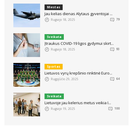
Miestas
Jau kelias dienas Alytaus gyventojai ...
Rugsėjo 18, 2025
79
Sveikata
Įtraukus COVID-19 ligos gydymui skirt...
Rugsėjo 18, 2025
93
Sportas
Lietuvos vyrų krepšinio rinktinė Euro...
Rugpjūčio 29, 2025
64
Sveikata
Lietuvoje jau kelerius metus veikia I...
Rugsėjo 19, 2025
100