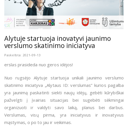
Alytuje startuoja inovatyvi jaunimo
verslumo skatinimo iniciatyva
Paskelbta: 2021-09-13
erslas prasideda nuo geros idėjos!
Nuo rugsėjo Alytuje startuoja unikali jaunimo verslumo
skatinimo iniciatyva „Alytaus ID: verslumas” kurios pagalba
yra jaunimą paskatinti siekti naujų idėjų, gebėti kūrybiškai
pažvelgti į įvairias situacijas bei sugebėti sėkmingai
organizuoti ir valdyti savo laiką, planus bei darbus.
Verslumas, visų pirma, yra iniciatyvus ir inovatyvus
mąstymas, o po to jau ir veikimas.